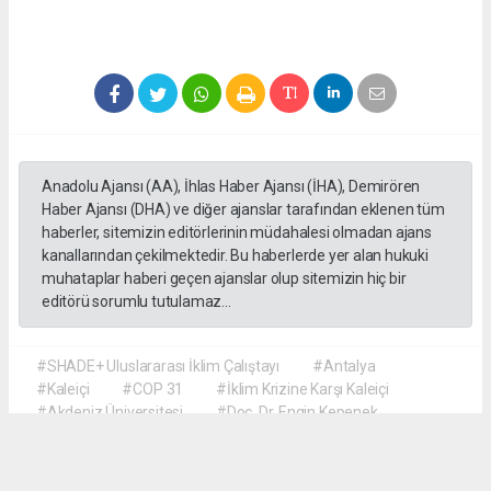
Anadolu Ajansı (AA), İhlas Haber Ajansı (İHA), Demirören
Haber Ajansı (DHA) ve diğer ajanslar tarafından eklenen tüm
haberler, sitemizin editörlerinin müdahalesi olmadan ajans
kanallarından çekilmektedir. Bu haberlerde yer alan hukuki
muhataplar haberi geçen ajanslar olup sitemizin hiç bir
editörü sorumlu tutulamaz...
#SHADE+ Uluslararası İklim Çalıştayı
#Antalya
#Kaleiçi
#COP 31
#İklim Krizine Karşı Kaleiçi
#Akdeniz Üniversitesi
#Doç. Dr. Engin Kepenek
#Prof. Dr. Şebnem Ertaş Bekir
#Dr. Öğretim Üyesi Hyun Soo Kim
#Türk ve Koreli Öğrenciler İş Birliği