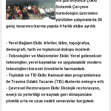
​Altı gün boyunca Çoklu
Sistemik Çerçeve
metodolojisi üzerinden
yürütülen çalışmalarda 20
genç tasarımcı karma yapıda 4 farklı ekibe ayrıldı:
- ​Yerel Bağlam Ekibi: Afetler, iklim, topoğrafya,
demografi, tarih ve toplumsal dokuyu inceledi.
- ​Teknolojiler ve Malzemeler Ekibi: Yerel geleneksel
teknolojiler, yerel kaynaklar ve uygulanabilir modern
teknolojileri küresel örneklerle harmanladı.
​- Topluluk ve TID Ekibi: Kamusal alan programlaması
ile Travma Odaklı Tasarım (TID) ilkelerini entegre etti.
- ​Çevresel Restorasyon Ekibi: Ekolojik restorasyon,
enerji öz yeterliliği ve kaynak geri dönüşümüne
yönelik orta ve uzun vadeli senaryolar kurguladı.