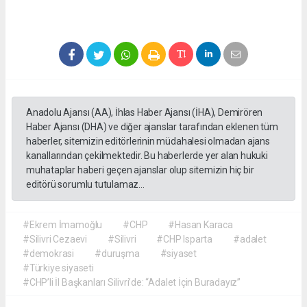
Anadolu Ajansı (AA), İhlas Haber Ajansı (İHA), Demirören
Haber Ajansı (DHA) ve diğer ajanslar tarafından eklenen tüm
haberler, sitemizin editörlerinin müdahalesi olmadan ajans
kanallarından çekilmektedir. Bu haberlerde yer alan hukuki
muhataplar haberi geçen ajanslar olup sitemizin hiç bir
editörü sorumlu tutulamaz...
#Ekrem İmamoğlu
#CHP
#Hasan Karaca
#Silivri Cezaevi
#Silivri
#CHP Isparta
#adalet
#demokrasi
#duruşma
#siyaset
#Türkiye siyaseti
#CHP’li İl Başkanları Silivri’de: “Adalet İçin Buradayız”