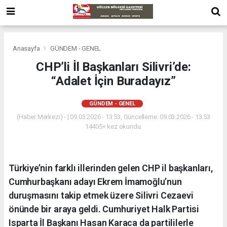
Anasayfa
GÜNDEM - GENEL
CHP’li İl Başkanları Silivri’de:
“Adalet İçin Buradayız”
GÜNDEM - GENEL
(Haber Merkezi) - | 09.03.2026 - 13:53, Güncelleme: 09.03.2026 - 13:53
14405+ kez okundu.
Türkiye’nin farklı illerinden gelen CHP il başkanları,
Cumhurbaşkanı adayı Ekrem İmamoğlu’nun
duruşmasını takip etmek üzere Silivri Cezaevi
önünde bir araya geldi. Cumhuriyet Halk Partisi
Isparta İl Başkanı Hasan Karaca da partililerle