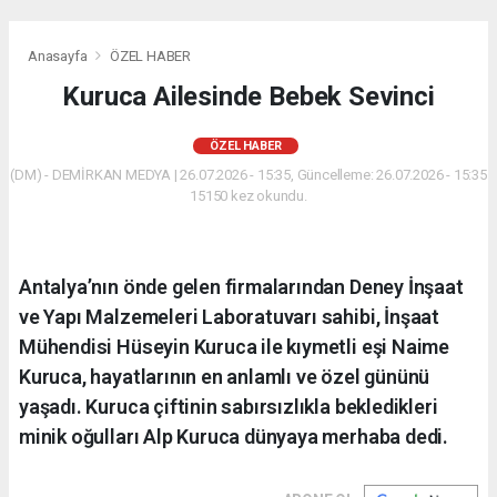
Anasayfa
ÖZEL HABER
Kuruca Ailesinde Bebek Sevinci
ÖZEL HABER
(DM) - DEMİRKAN MEDYA | 26.07.2026 - 15:35, Güncelleme: 26.07.2026 - 15:35
15150 kez okundu.
Antalya’nın önde gelen firmalarından Deney İnşaat
ve Yapı Malzemeleri Laboratuvarı sahibi, İnşaat
Mühendisi Hüseyin Kuruca ile kıymetli eşi Naime
Kuruca, hayatlarının en anlamlı ve özel gününü
yaşadı. Kuruca çiftinin sabırsızlıkla bekledikleri
minik oğulları Alp Kuruca dünyaya merhaba dedi.