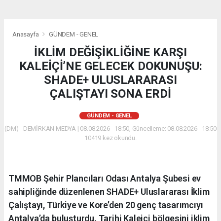
Anasayfa
GÜNDEM - GENEL
İKLİM DEĞİŞİKLİĞİNE KARŞI
KALEİÇİ’NE GELECEK DOKUNUŞU:
SHADE+ ULUSLARARASI
ÇALIŞTAYI SONA ERDİ
GÜNDEM - GENEL
(DM) - DEMİRKAN MEDYA | 08.08.2026 - 18:50, Güncelleme: 08.08.2026 - 18:50
10419 kez okundu.
​TMMOB Şehir Plancıları Odası Antalya Şubesi ev
sahipliğinde düzenlenen SHADE+ Uluslararası İklim
Çalıştayı, Türkiye ve Kore’den 20 genç tasarımcıyı
Antalya’da buluşturdu. Tarihi Kaleiçi bölgesini iklim