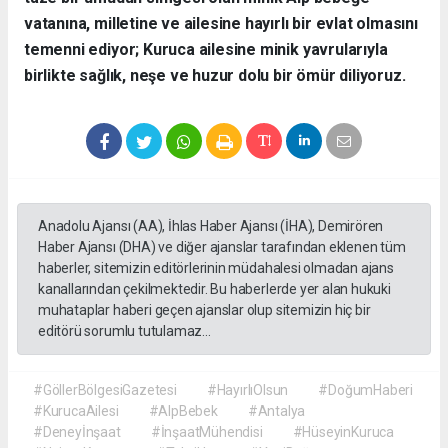
vatanına, milletine ve ailesine hayırlı bir evlat olmasını
temenni ediyor; Kuruca ailesine minik yavrularıyla
birlikte sağlık, neşe ve huzur dolu bir ömür diliyoruz.
Anadolu Ajansı (AA), İhlas Haber Ajansı (İHA), Demirören
Haber Ajansı (DHA) ve diğer ajanslar tarafından eklenen tüm
haberler, sitemizin editörlerinin müdahalesi olmadan ajans
kanallarından çekilmektedir. Bu haberlerde yer alan hukuki
muhataplar haberi geçen ajanslar olup sitemizin hiç bir
editörü sorumlu tutulamaz...
#GöllerBölgesiGazetesi
#HayırlıOlsun
#DoğumHaberi
#KurucaAilesi
#AlpBebek
#Antalya
#Deneyİnşaat
#İnşaatMühendisi
#HüseyinKuruca