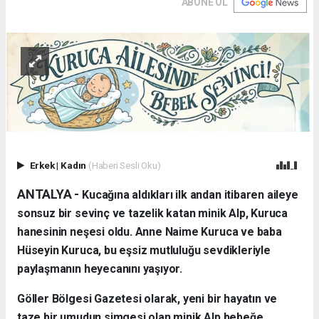
ABONE OL
Erkek
|
Kadın
(Haberi Sesli Oku)
ANTALYA - ​
Kucağına aldıkları ilk andan itibaren aileye
sonsuz bir sevinç ve tazelik katan minik Alp, Kuruca
hanesinin neşesi oldu. Anne Naime Kuruca ve baba
Hüseyin Kuruca, bu eşsiz mutluluğu sevdikleriyle
paylaşmanın heyecanını yaşıyor.
​Göller Bölgesi Gazetesi olarak, yeni bir hayatın ve
taze bir umudun simgesi olan minik Alp bebeğe