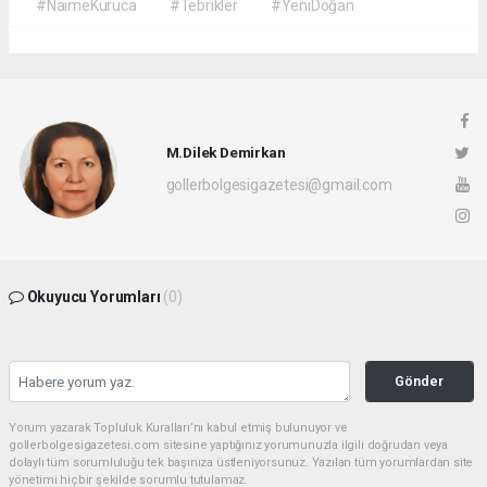
#NaimeKuruca
#Tebrikler
#YeniDoğan
M.Dilek Demirkan
gollerbolgesigazetesi@gmail.com
Okuyucu Yorumları
(0)
Gönder
Yorum yazarak Topluluk Kuralları’nı kabul etmiş bulunuyor ve
gollerbolgesigazetesi.com sitesine yaptığınız yorumunuzla ilgili doğrudan veya
dolaylı tüm sorumluluğu tek başınıza üstleniyorsunuz. Yazılan tüm yorumlardan site
yönetimi hiçbir şekilde sorumlu tutulamaz.