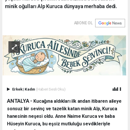
minik oğulları Alp Kuruca dünyaya merhaba dedi.
ABONE OL
Erkek
|
Kadın
(Haberi Sesli Oku)
ANTALYA - ​
Kucağına aldıkları ilk andan itibaren aileye
sonsuz bir sevinç ve tazelik katan minik Alp, Kuruca
hanesinin neşesi oldu. Anne Naime Kuruca ve baba
Hüseyin Kuruca, bu eşsiz mutluluğu sevdikleriyle