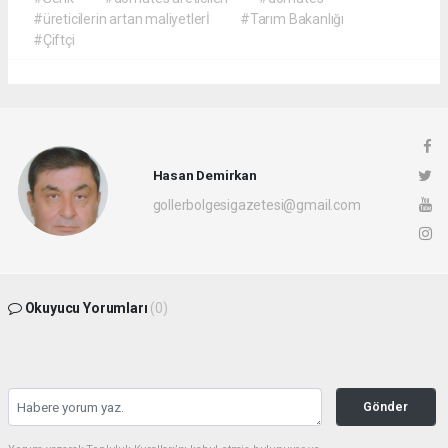
#üreticilerin artan maliyetlerİ
#Tarım Bakanlığı
#Çiftçi
Hasan Demirkan
gollerbolgesigazetesi@gmail.com
Okuyucu Yorumları
(0)
Gönder