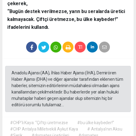
çekerek,
“Bugün destek verilmezse, yarın bu seralarda üretici
kalmayacak. Çiftçi üretmezse, bu ülke kaybeder!”
ifadelerini kullandı.
Anadolu Ajansı (AA), İhlas Haber Ajansı (İHA), Demirören
Haber Ajansı (DHA) ve diğer ajanslar tarafından eklenen tüm
haberler, sitemizin editörlerinin müdahalesi olmadan ajans
kanallarından çekilmektedir. Bu haberlerde yer alan hukuki
muhataplar haberi geçen ajanslar olup sitemizin hiç bir
editörü sorumlu tutulamaz...
#CHP’li Kaya: “Çiftçi üretmezse
#bu ülke kaybeder!”
#CHP Antalya Milletvekili Aykut Kaya
# Antalya’nın Aksu
#Serik
#domates üreticileri
#domates