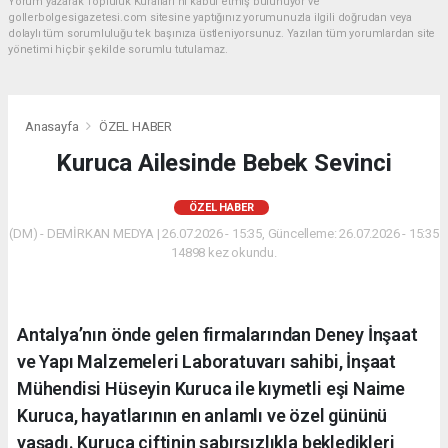
Yorum yazarak Topluluk Kuralları’nı kabul etmiş bulunuyor ve
gollerbolgesigazetesi.com sitesine yaptığınız yorumunuzla ilgili doğrudan veya
dolaylı tüm sorumluluğu tek başınıza üstleniyorsunuz. Yazılan tüm yorumlardan site
yönetimi hiçbir şekilde sorumlu tutulamaz.
Anasayfa
ÖZEL HABER
Kuruca Ailesinde Bebek Sevinci
ÖZEL HABER
(DM) - DEMİRKAN MEDYA | 26.07.2026 - 15:35, Güncelleme: 26.07.2026 - 15:35
14898 kez okundu.
Antalya’nın önde gelen firmalarından Deney İnşaat
ve Yapı Malzemeleri Laboratuvarı sahibi, İnşaat
Mühendisi Hüseyin Kuruca ile kıymetli eşi Naime
Kuruca, hayatlarının en anlamlı ve özel gününü
yaşadı. Kuruca çiftinin sabırsızlıkla bekledikleri