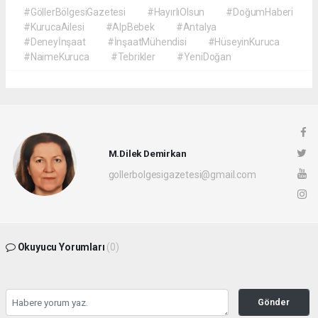
#GöllerBölgesiGazetesi
#HayırlıOlsun
#DoğumHaberi
#KurucaAilesi
#AlpBebek
#Antalya
#Deneyİnşaat
#İnşaatMühendisi
#HüseyinKuruca
#NaimeKuruca
#Tebrikler
#YeniDoğan
M.Dilek Demirkan
gollerbolgesigazetesi@gmail.com
Okuyucu Yorumları
(0)
Gönder