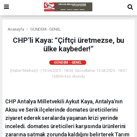
Anasayfa
GÜNDEM - GENEL
CHP’li Kaya: “Çiftçi üretmezse, bu
ülke kaybeder!”
GÜNDEM - GENEL
(Haber Merkezi) - | 13.04.2025 - 18:04, Güncelleme: 13.04.2025 - 18:07
13439+ kez okundu.
CHP Antalya Milletvekili Aykut Kaya, Antalya’nın
Aksu ve Serik ilçelerinde domates üreticilerini
ziyaret ederek seralarda yaşanan krizi yerinde
inceledi. domates üreticileri karşısında ürünlerini
zararına satmak zorunda kaldığını belirterek Tarım