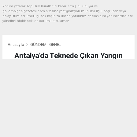
Yorum yazarak Topluluk Kuralları’nı kabul etmiş bulunuyor ve
gollerbolgesigazetesi.com sitesine yaptığınız yorumunuzla ilgili doğrudan veya
dolaylı tüm sorumluluğu tek başınıza üstleniyorsunuz. Yazılan tüm yorumlardan site
yönetimi hiçbir şekilde sorumlu tutulamaz.
Anasayfa
GÜNDEM - GENEL
Antalya'da Teknede Çıkan Yangın
Söndürüldü
GÜNDEM - GENEL
(AA) - Anadolu Ajansı | 04.08.2026 - 02:25, Güncelleme: 04.08.2026 - 02:25
11788 kez okundu.
Antalya'nın Kumluca ilçesinde bir teknede çıkan
yangın söndürüldü.