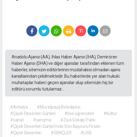
Anadolu Ajansı (AA), İhlas Haber Ajansı (İHA), Demirören
Haber Ajansı (DHA) ve diğer ajanslar tarafından eklenen tüm
haberler, sitemizin editörlerinin müdahalesi olmadan ajans
kanallarından çekilmektedir. Bu haberlerde yer alan hukuki
muhataplar haberi geçen ajanslar olup sitemizin hiç bir
editörü sorumlu tutulamaz...
#Antalya
#Muratpaşa Belediyesi
#Çiçek Desenleri Günleri
#lise öğrencileri
#kültür
#sanat
#yarışma
#Ziya Gökalp Parkı
#Çiçek Desenleri Günleri’nde Son Başvuru Fırsatı
#Çiçek Desenleri
#GENÇLER
#LİSE