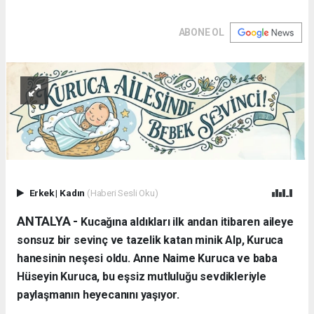
ABONE OL
Erkek
|
Kadın
(Haberi Sesli Oku)
ANTALYA - ​
Kucağına aldıkları ilk andan itibaren aileye
sonsuz bir sevinç ve tazelik katan minik Alp, Kuruca
hanesinin neşesi oldu. Anne Naime Kuruca ve baba
Hüseyin Kuruca, bu eşsiz mutluluğu sevdikleriyle
paylaşmanın heyecanını yaşıyor.