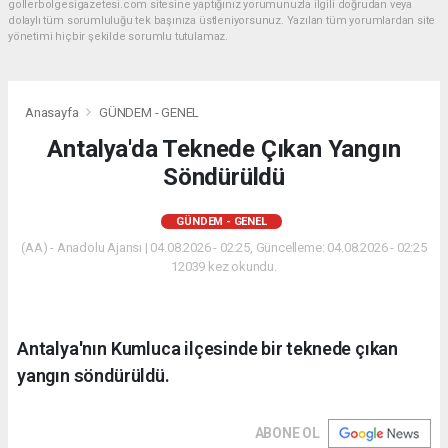
gollerbolgesigazetesi.com sitesine yaptığınız yorumunuzla ilgili doğrudan veya
dolaylı tüm sorumluluğu tek başınıza üstleniyorsunuz. Yazılan tüm yorumlardan site
yönetimi hiçbir şekilde sorumlu tutulamaz.
Anasayfa
GÜNDEM - GENEL
Antalya'da Teknede Çıkan Yangın
Söndürüldü
GÜNDEM - GENEL
(AA) - Anadolu Ajansı | 04.08.2026 - 02:25, Güncelleme: 04.08.2026 - 02:25
12039 kez okundu.
Antalya'nın Kumluca ilçesinde bir teknede çıkan
yangın söndürüldü.
ABONE OL