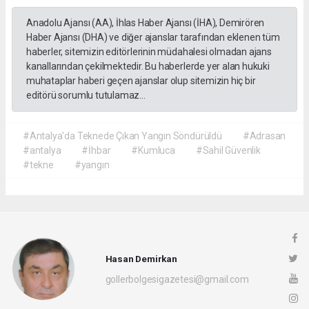
Anadolu Ajansı (AA), İhlas Haber Ajansı (İHA), Demirören
Haber Ajansı (DHA) ve diğer ajanslar tarafından eklenen tüm
haberler, sitemizin editörlerinin müdahalesi olmadan ajans
kanallarından çekilmektedir. Bu haberlerde yer alan hukuki
muhataplar haberi geçen ajanslar olup sitemizin hiç bir
editörü sorumlu tutulamaz...
#Antalya'da Teknede Çıkan Yangın Söndürüldü
#Adrasan
#antalya
#İhbar
#Kumluca
#Sahil Güvenlik
#tekne
#yangın
Hasan Demirkan
gollerbolgesigazetesi@gmail.com