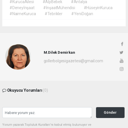
#KurucaAilesi
#AlpBebek
#Antalya
#Deneyİnşaat
#İnşaatMühendisi
#HüseyinKuruca
#NaimeKuruca
#Tebrikler
#YeniDoğan
M.Dilek Demirkan
gollerbolgesigazetesi@gmail.com
Okuyucu Yorumları
(0)
Gönder
Yorum yazarak Topluluk Kuralları’nı kabul etmiş bulunuyor ve