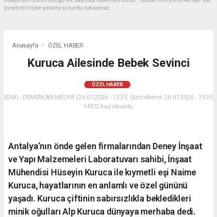
dolaylı tüm sorumluluğu tek başınıza üstleniyorsunuz. Yazılan tüm yorumlardan site
yönetimi hiçbir şekilde sorumlu tutulamaz.
Anasayfa
ÖZEL HABER
Kuruca Ailesinde Bebek Sevinci
ÖZEL HABER
(DM) - DEMİRKAN MEDYA | 26.07.2026 - 15:35, Güncelleme: 26.07.2026 - 15:35
14972 kez okundu.
Antalya’nın önde gelen firmalarından Deney İnşaat
ve Yapı Malzemeleri Laboratuvarı sahibi, İnşaat
Mühendisi Hüseyin Kuruca ile kıymetli eşi Naime
Kuruca, hayatlarının en anlamlı ve özel gününü
yaşadı. Kuruca çiftinin sabırsızlıkla bekledikleri
minik oğulları Alp Kuruca dünyaya merhaba dedi.