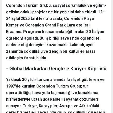
Corendon Turizm Grubu, sosyal sorumluluk ve eğitim-
gelişim odaklı projelerine bir yenisini daha ekledi. 12 –
24 Eylül 2025 tarihleri arasında, Corendon Playa
Kemer ve Corendon Grand Park Lara otelleri,
Erasmus Programı kapsamında eğitim alan 30 İtalyan
öğrenciyi ağırladı. Bu iş birliği sayesinde öğrenciler,
sadece staj deneyimi kazanmakla kalmadı, aynı
zamanda çok uluslu ve zengin bir kültürler arası
etkileşim fırsatı buldu.
- Global Markadan Gençlere Kariyer Köprüsü
Yaklaşık 30 yıldır turizm alanında faaliyet gösteren ve
1997'de kurulan Corendon Turizm Grubu; tur
operatörlüğü, hava yolu taşımacılığı ve konaklama
hizmetleriyle uçtan uca kaliteli seyahat çözümleri
sunuyor. Türkiye, Karayipler, Avrupa ve Afrika’daki
geniş hizmet ağı sayesinde grup, çok uluslu küresel iş