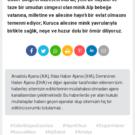
taze bir umudun simgesi olan minik Alp bebeğe
vatanına, milletine ve ailesine hayırlı bir evlat olmasını
temenni ediyor; Kuruca ailesine minik yavrularıyla
birlikte sağlık, neşe ve huzur dolu bir ömür diliyoruz.
Anadolu Ajansı (AA), İhlas Haber Ajansı (İHA), Demirören
Haber Ajansı (DHA) ve diğer ajanslar tarafından eklenen tüm
haberler, sitemizin editörlerinin müdahalesi olmadan ajans
kanallarından çekilmektedir. Bu haberlerde yer alan hukuki
muhataplar haberi geçen ajanslar olup sitemizin hiç bir
editörü sorumlu tutulamaz...
#GöllerBölgesiGazetesi
#HayırlıOlsun
#DoğumHaberi
#KurucaAilesi
#AlpBebek
#Antalya