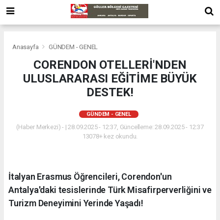
Anasayfa
GÜNDEM - GENEL
CORENDON OTELLERİ'NDEN
ULUSLARARASI EĞİTİME BÜYÜK
DESTEK!
GÜNDEM - GENEL
(Haber Merkezi) - | 28.09.2025 - 12:37, Güncelleme: 28.09.2025 - 12:37
13078+ kez okundu.
İtalyan Erasmus Öğrencileri, Corendon'un
Antalya'daki tesislerinde Türk Misafirperverliğini ve
Turizm Deneyimini Yerinde Yaşadı!