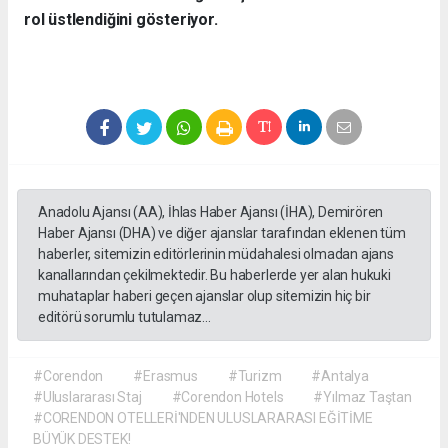
rol üstlendiğini gösteriyor.
Anadolu Ajansı (AA), İhlas Haber Ajansı (İHA), Demirören
Haber Ajansı (DHA) ve diğer ajanslar tarafından eklenen tüm
haberler, sitemizin editörlerinin müdahalesi olmadan ajans
kanallarından çekilmektedir. Bu haberlerde yer alan hukuki
muhataplar haberi geçen ajanslar olup sitemizin hiç bir
editörü sorumlu tutulamaz...
#Corendon
#Erasmus
#Turizm
#Antalya
#Uluslararası Staj
#Corendon Hotels
#Yılmaz Taştan
#CORENDON OTELLERİ'NDEN ULUSLARARASI EĞİTİME
BÜYÜK DESTEK!