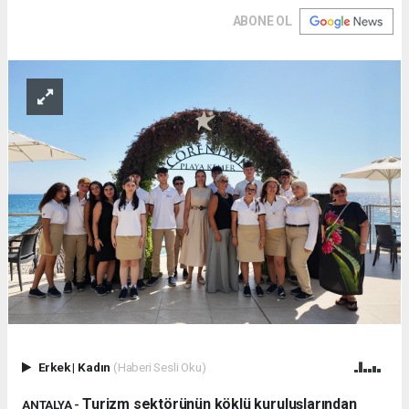
ABONE OL
Erkek
|
Kadın
(Haberi Sesli Oku)
Turizm sektörünün köklü kuruluşlarından
ANTALYA -