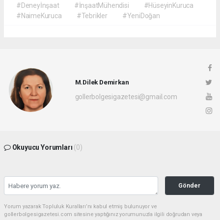
#Deneyİnşaat
#İnşaatMühendisi
#HüseyinKuruca
#NaimeKuruca
#Tebrikler
#YeniDoğan
M.Dilek Demirkan
gollerbolgesigazetesi@gmail.com
Okuyucu Yorumları
(0)
Gönder
Yorum yazarak Topluluk Kuralları’nı kabul etmiş bulunuyor ve
gollerbolgesigazetesi.com sitesine yaptığınız yorumunuzla ilgili doğrudan veya