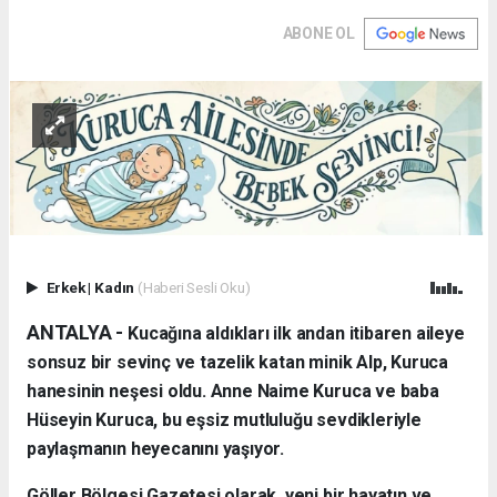
ABONE OL
Erkek
|
Kadın
(Haberi Sesli Oku)
ANTALYA - ​
Kucağına aldıkları ilk andan itibaren aileye
sonsuz bir sevinç ve tazelik katan minik Alp, Kuruca
hanesinin neşesi oldu. Anne Naime Kuruca ve baba
Hüseyin Kuruca, bu eşsiz mutluluğu sevdikleriyle
paylaşmanın heyecanını yaşıyor.
​Göller Bölgesi Gazetesi olarak, yeni bir hayatın ve