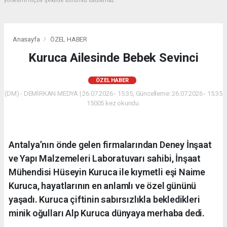
yönetimi hiçbir şekilde sorumlu tutulamaz.
Anasayfa
ÖZEL HABER
Kuruca Ailesinde Bebek Sevinci
ÖZEL HABER
(DM) - DEMİRKAN MEDYA | 26.07.2026 - 15:35, Güncelleme: 26.07.2026 - 15:35
15005 kez okundu.
Antalya’nın önde gelen firmalarından Deney İnşaat
ve Yapı Malzemeleri Laboratuvarı sahibi, İnşaat
Mühendisi Hüseyin Kuruca ile kıymetli eşi Naime
Kuruca, hayatlarının en anlamlı ve özel gününü
yaşadı. Kuruca çiftinin sabırsızlıkla bekledikleri
minik oğulları Alp Kuruca dünyaya merhaba dedi.