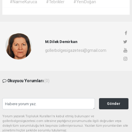
#NaimeKuruca
#Tebrikler
#YeniDoğan
M.Dilek Demirkan
gollerbolgesigazetesi@gmail.com
Okuyucu Yorumları
(0)
Gönder
Yorum yazarak Topluluk Kuralları’nı kabul etmiş bulunuyor ve
gollerbolgesigazetesi.com sitesine yaptığınız yorumunuzla ilgili doğrudan veya
dolaylı tüm sorumluluğu tek başınıza üstleniyorsunuz. Yazılan tüm yorumlardan site
yönetimi hiçbir şekilde sorumlu tutulamaz.