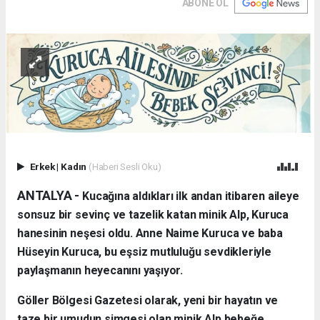
ABONE OL
Erkek
|
Kadın
(Haberi Sesli Oku)
ANTALYA - ​
Kucağına aldıkları ilk andan itibaren aileye
sonsuz bir sevinç ve tazelik katan minik Alp, Kuruca
hanesinin neşesi oldu. Anne Naime Kuruca ve baba
Hüseyin Kuruca, bu eşsiz mutluluğu sevdikleriyle
paylaşmanın heyecanını yaşıyor.
​Göller Bölgesi Gazetesi olarak, yeni bir hayatın ve
taze bir umudun simgesi olan minik Alp bebeğe