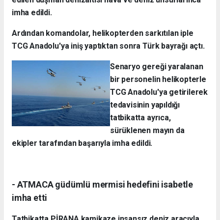
imha edildi.
Ardından komandolar, helikopterden sarkıtılan iple
TCG Anadolu'ya iniş yaptıktan sonra Türk bayrağı açtı.
Senaryo gereği yaralanan
bir personelin helikopterle
TCG Anadolu'ya getirilerek
tedavisinin yapıldığı
tatbikatta ayrıca,
sürüklenen mayın da
ekipler tarafından başarıyla imha edildi.
- ATMACA güdümlü mermisi hedefini isabetle
imha etti
Tatbikatta PİRANA kamikaze insansız deniz aracıyla