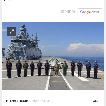
ABONE OL
Erkek
|
Kadın
(Haberi Sesli Oku)