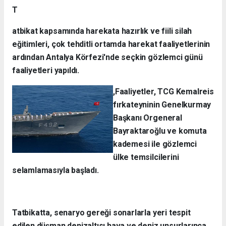
T
atbikat kapsamında harekata hazırlık ve fiili silah
eğitimleri, çok tehditli ortamda harekat faaliyetlerinin
ardından Antalya Körfezi'nde seçkin gözlemci günü
faaliyetleri yapıldı.
,Faaliyetler, TCG Kemalreis
fırkateyninin Genelkurmay
Başkanı Orgeneral
Bayraktaroğlu ve komuta
kademesi ile gözlemci
ülke temsilcilerini
selamlamasıyla başladı.
Tatbikatta, senaryo gereği sonarlarla yeri tespit
edilen düşman denizaltısı hava ve deniz unsurlarınca