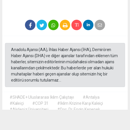
Anadolu Ajansı (AA), İhlas Haber Ajansı (İHA), Demirören
Haber Ajansı (DHA) ve diğer ajanslar tarafından eklenen tüm
haberler, sitemizin editörlerinin müdahalesi olmadan ajans
kanallarından çekilmektedir. Bu haberlerde yer alan hukuki
muhataplar haberi geçen ajanslar olup sitemizin hiç bir
editörü sorumlu tutulamaz...
#SHADE+ Uluslararası İklim Çalıştayı
#Antalya
#Kaleiçi
#COP 31
#İklim Krizine Karşı Kaleiçi
#Akdeniz Üniversitesi
#Doç. Dr. Engin Kepenek
#Prof. Dr. Şebnem Ertaş Bekir
#Dr. Öğretim Üyesi Hyun Soo Kim
#Türk ve Koreli Öğrenciler İş Birliği