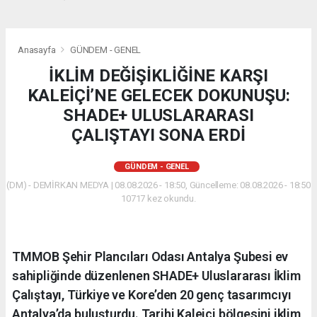
Anasayfa
GÜNDEM - GENEL
İKLİM DEĞİŞİKLİĞİNE KARŞI
KALEİÇİ’NE GELECEK DOKUNUŞU:
SHADE+ ULUSLARARASI
ÇALIŞTAYI SONA ERDİ
GÜNDEM - GENEL
(DM) - DEMİRKAN MEDYA | 08.08.2026 - 18:50, Güncelleme: 08.08.2026 - 18:50
10717 kez okundu.
​TMMOB Şehir Plancıları Odası Antalya Şubesi ev
sahipliğinde düzenlenen SHADE+ Uluslararası İklim
Çalıştayı, Türkiye ve Kore’den 20 genç tasarımcıyı
Antalya’da buluşturdu. Tarihi Kaleiçi bölgesini iklim