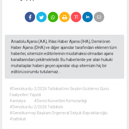
Anadolu Ajansı (AA), İhlas Haber Ajansı (İHA), Demirören
Haber Ajansı (DHA) ve diğer ajanslar tarafından eklenen tüm
haberler, sitemizin editörlerinin müdahalesi olmadan ajans
kanallarından çekilmektedir. Bu haberlerde yer alan hukuki
muhataplar haberi geçen ajanslar olup sitemizin hiç bir
editörü sorumlu tutulamaz...
#Denizkurdu-2/2026 Tatbikatı'nın Seçkin Gözlemci Günü
Faaliyetleri Yapıldı
#antalya
#Deniz Kuvvetleri Komutanlığı
#Denizkurdu-2/2026 Tatbikatı
#Genelkurmay Başkanı Orgeneral Selçuk Bayraktaroğlu
#tatbikat