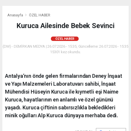
Anasayfa
ÖZEL HABER
Kuruca Ailesinde Bebek Sevinci
ÖZEL HABER
(DM) - DEMİRKAN MEDYA | 26.07.2026 - 15:35, Güncelleme: 26.07.2026 - 15:35
15301 kez okundu.
Antalya’nın önde gelen firmalarından Deney İnşaat
ve Yapı Malzemeleri Laboratuvarı sahibi, İnşaat
Mühendisi Hüseyin Kuruca ile kıymetli eşi Naime
Kuruca, hayatlarının en anlamlı ve özel gününü
yaşadı. Kuruca çiftinin sabırsızlıkla bekledikleri
minik oğulları Alp Kuruca dünyaya merhaba dedi.