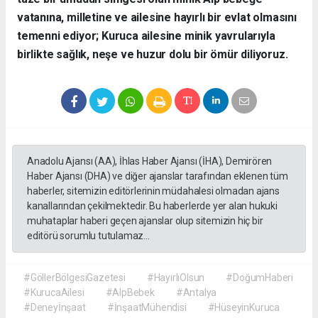
vatanına, milletine ve ailesine hayırlı bir evlat olmasını
temenni ediyor; Kuruca ailesine minik yavrularıyla
birlikte sağlık, neşe ve huzur dolu bir ömür diliyoruz.
Anadolu Ajansı (AA), İhlas Haber Ajansı (İHA), Demirören
Haber Ajansı (DHA) ve diğer ajanslar tarafından eklenen tüm
haberler, sitemizin editörlerinin müdahalesi olmadan ajans
kanallarından çekilmektedir. Bu haberlerde yer alan hukuki
muhataplar haberi geçen ajanslar olup sitemizin hiç bir
editörü sorumlu tutulamaz...
#GöllerBölgesiGazetesi
#HayırlıOlsun
#DoğumHaberi
#KurucaAilesi
#AlpBebek
#Antalya
#Deneyİnşaat
#İnşaatMühendisi
#HüseyinKuruca