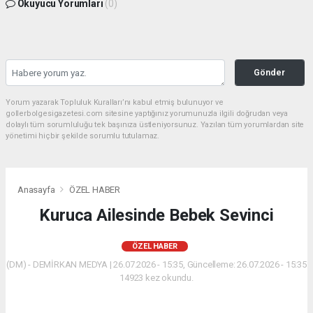
Okuyucu Yorumları
(0)
Gönder
Yorum yazarak Topluluk Kuralları’nı kabul etmiş bulunuyor ve
gollerbolgesigazetesi.com sitesine yaptığınız yorumunuzla ilgili doğrudan veya
dolaylı tüm sorumluluğu tek başınıza üstleniyorsunuz. Yazılan tüm yorumlardan site
yönetimi hiçbir şekilde sorumlu tutulamaz.
Anasayfa
ÖZEL HABER
Kuruca Ailesinde Bebek Sevinci
ÖZEL HABER
(DM) - DEMİRKAN MEDYA | 26.07.2026 - 15:35, Güncelleme: 26.07.2026 - 15:35
14923 kez okundu.