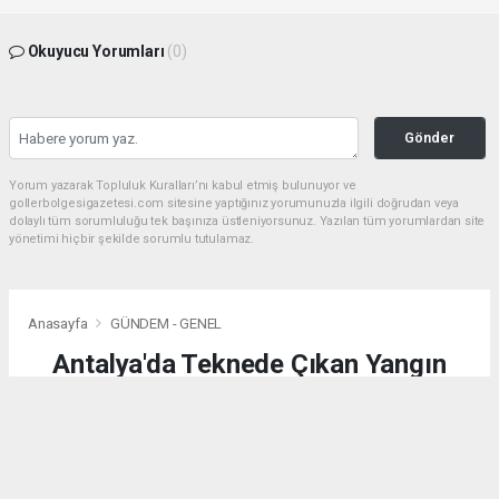
Okuyucu Yorumları
(0)
Gönder
Yorum yazarak Topluluk Kuralları’nı kabul etmiş bulunuyor ve
gollerbolgesigazetesi.com sitesine yaptığınız yorumunuzla ilgili doğrudan veya
dolaylı tüm sorumluluğu tek başınıza üstleniyorsunuz. Yazılan tüm yorumlardan site
yönetimi hiçbir şekilde sorumlu tutulamaz.
Anasayfa
GÜNDEM - GENEL
Antalya'da Teknede Çıkan Yangın
Söndürüldü
GÜNDEM - GENEL
(AA) - Anadolu Ajansı | 04.08.2026 - 02:25, Güncelleme: 04.08.2026 - 02:25
11855 kez okundu.