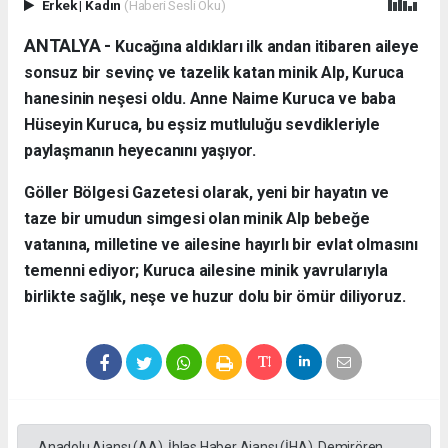
Erkek
|
Kadın
(Haberi Sesli Oku)
ANTALYA - ​
Kucağına aldıkları ilk andan itibaren aileye
sonsuz bir sevinç ve tazelik katan minik Alp, Kuruca
hanesinin neşesi oldu. Anne Naime Kuruca ve baba
Hüseyin Kuruca, bu eşsiz mutluluğu sevdikleriyle
paylaşmanın heyecanını yaşıyor.
​Göller Bölgesi Gazetesi olarak, yeni bir hayatın ve
taze bir umudun simgesi olan minik Alp bebeğe
vatanına, milletine ve ailesine hayırlı bir evlat olmasını
temenni ediyor; Kuruca ailesine minik yavrularıyla
birlikte sağlık, neşe ve huzur dolu bir ömür diliyoruz.
Anadolu Ajansı (AA), İhlas Haber Ajansı (İHA), Demirören