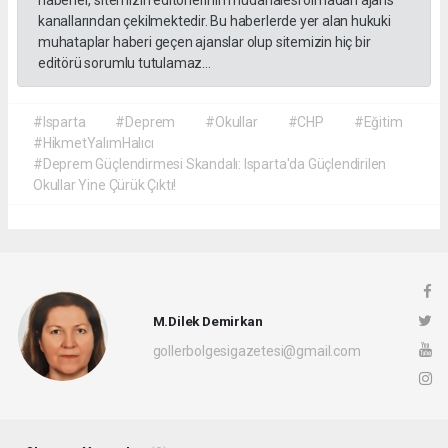
haberler, sitemizin editörlerinin müdahalesi olmadan ajans
kanallarından çekilmektedir. Bu haberlerde yer alan hukuki
muhataplar haberi geçen ajanslar olup sitemizin hiç bir
editörü sorumlu tutulamaz...
#Isparta
#Deprem
#Okullar
#CHP
#Eğitim
#HikmetYalımHalıcı
#Deprem Güçlendirmesi Skandalı: Isparta'da Güçlendirilen
Okullar Yine Çürük Çıktı!
M.Dilek Demirkan
gollerbolgesigazetesi@gmail.com