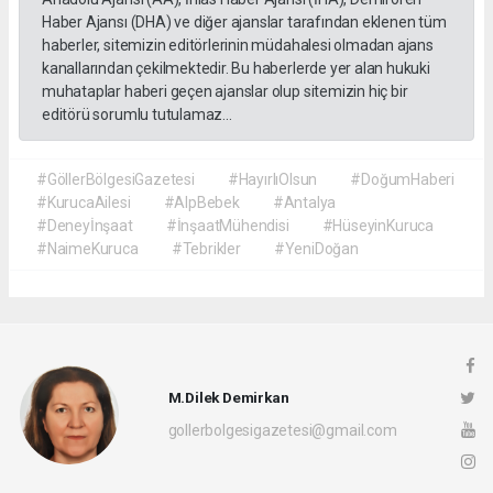
Haber Ajansı (DHA) ve diğer ajanslar tarafından eklenen tüm
haberler, sitemizin editörlerinin müdahalesi olmadan ajans
kanallarından çekilmektedir. Bu haberlerde yer alan hukuki
muhataplar haberi geçen ajanslar olup sitemizin hiç bir
editörü sorumlu tutulamaz...
#GöllerBölgesiGazetesi
#HayırlıOlsun
#DoğumHaberi
#KurucaAilesi
#AlpBebek
#Antalya
#Deneyİnşaat
#İnşaatMühendisi
#HüseyinKuruca
#NaimeKuruca
#Tebrikler
#YeniDoğan
M.Dilek Demirkan
gollerbolgesigazetesi@gmail.com