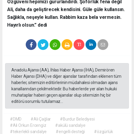
Özgüveni hepimizi gururlandırdı. Şoförlük fena değil
Ali, daha da geliştirecek kendisini. Güle güle kullansın.
Sağlıkla, neşeyle kullan. Rabbim kaza bela vermesin.
Hayırlı olsun.” dedi
Anadolu Ajansı (AA), İhlas Haber Ajansı (İHA), Demirören
Haber Ajansı (DHA) ve diğer ajanslar tarafından eklenen tüm
haberler, sitemizin editörlerinin müdahalesi olmadan ajans
kanallarından çekilmektedir. Bu haberlerde yer alan hukuki
muhataplar haberi geçen ajanslar olup sitemizin hiç bir
editörü sorumlu tutulamaz...
#DMD
#Ali Çağlar
#Burdur Belediyesi
#Ali Orkun Ercengiz
#akülü sandalye
#tekerlekli sandalye
#engelli desteği
#özgürlük