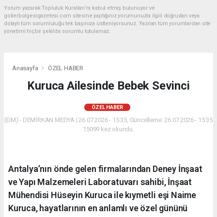
Yorum yazarak Topluluk Kuralları’nı kabul etmiş bulunuyor ve
gollerbolgesigazetesi.com sitesine yaptığınız yorumunuzla ilgili doğrudan veya
dolaylı tüm sorumluluğu tek başınıza üstleniyorsunuz. Yazılan tüm yorumlardan site
yönetimi hiçbir şekilde sorumlu tutulamaz.
Anasayfa
ÖZEL HABER
Kuruca Ailesinde Bebek Sevinci
ÖZEL HABER
(DM) - DEMİRKAN MEDYA | 26.07.2026 - 15:35, Güncelleme: 26.07.2026 - 15:35
15099 kez okundu.
Antalya’nın önde gelen firmalarından Deney İnşaat
ve Yapı Malzemeleri Laboratuvarı sahibi, İnşaat
Mühendisi Hüseyin Kuruca ile kıymetli eşi Naime
Kuruca, hayatlarının en anlamlı ve özel gününü