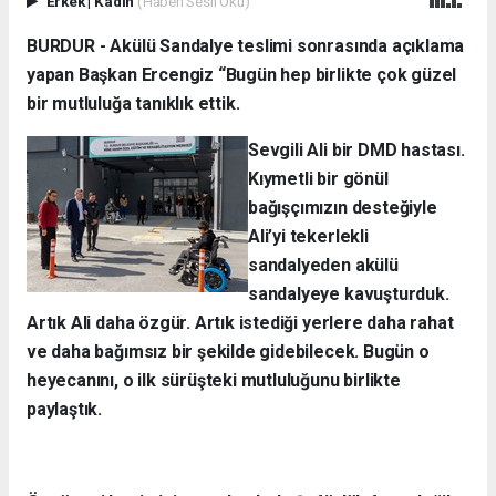
Erkek
|
Kadın
(Haberi Sesli Oku)
BURDUR - Akülü Sandalye teslimi sonrasında açıklama
yapan Başkan Ercengiz “Bugün hep birlikte çok güzel
bir mutluluğa tanıklık ettik.
Sevgili Ali bir DMD hastası.
Kıymetli bir gönül
bağışçımızın desteğiyle
Ali’yi tekerlekli
sandalyeden akülü
sandalyeye kavuşturduk.
Artık Ali daha özgür. Artık istediği yerlere daha rahat
ve daha bağımsız bir şekilde gidebilecek. Bugün o
heyecanını, o ilk sürüşteki mutluluğunu birlikte
paylaştık.