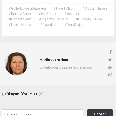
#GöllerBölgesiGazetesi
#HayırlıOlsun
#DoğumHaberi
#KurucaAilesi
#AlpBebek
#Antalya
#Deneyİnşaat
#İnşaatMühendisi
#HüseyinKuruca
#NaimeKuruca
#Tebrikler
#YeniDoğan
M.Dilek Demirkan
gollerbolgesigazetesi@gmail.com
Okuyucu Yorumları
(0)
Gönder