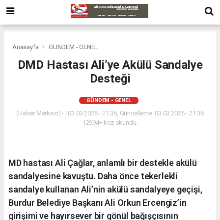
Anasayfa
GÜNDEM - GENEL
DMD Hastası Ali’ye Akülü Sandalye
Desteği
GÜNDEM - GENEL
(Haber Merkezi) - | 03.03.2026 - 21:36, Güncelleme: 03.03.2026 - 21:36
12994+ kez okundu.
MD hastası Ali Çağlar, anlamlı bir destekle akülü
sandalyesine kavuştu. Daha önce tekerlekli
sandalye kullanan Ali’nin akülü sandalyeye geçişi,
Burdur Belediye Başkanı Ali Orkun Ercengiz’in
girişimi ve hayırsever bir gönül bağışçısının