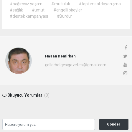
#bağımsız yaşam
#mutluluk
#toplumsal dayanışma
#sağlık
#umut
#engelli bireyler
#destek kampanyası
#Burdur
Hasan Demirkan
gollerbolgesigazetesi@gmail.com
Okuyucu Yorumları
(0)
Gönder