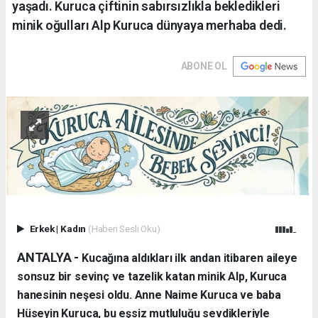
yaşadı. Kuruca çiftinin sabırsızlıkla bekledikleri
minik oğulları Alp Kuruca dünyaya merhaba dedi.
ABONE OL
Erkek
|
Kadın
(Haberi Sesli Oku)
ANTALYA - ​
Kucağına aldıkları ilk andan itibaren aileye
sonsuz bir sevinç ve tazelik katan minik Alp, Kuruca
hanesinin neşesi oldu. Anne Naime Kuruca ve baba
Hüseyin Kuruca, bu eşsiz mutluluğu sevdikleriyle