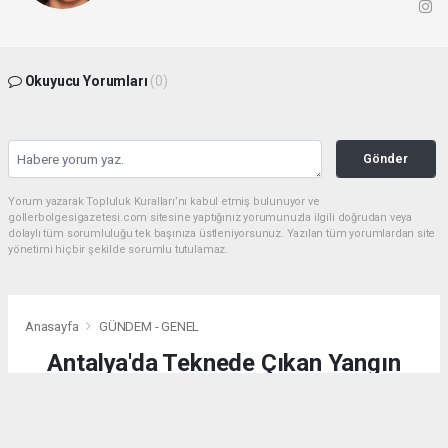
Okuyucu Yorumları
(0)
Gönder
Yorum yazarak Topluluk Kuralları’nı kabul etmiş bulunuyor ve
gollerbolgesigazetesi.com sitesine yaptığınız yorumunuzla ilgili doğrudan veya
dolaylı tüm sorumluluğu tek başınıza üstleniyorsunuz. Yazılan tüm yorumlardan site
yönetimi hiçbir şekilde sorumlu tutulamaz.
Anasayfa
GÜNDEM - GENEL
Antalya'da Teknede Çıkan Yangın
Söndürüldü
GÜNDEM - GENEL