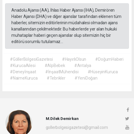
Anadolu Ajansı (AA), İhlas Haber Ajansı (İHA), Demirören
Haber Ajansı (DHA) ve diğer ajanslar tarafından eklenen tüm
haberler, sitemizin editörlerinin müdahalesi olmadan ajans
kanallarından çekilmektedir. Bu haberlerde yer alan hukuki
muhataplar haberi geçen ajanslar olup sitemizin hiç bir
editörü sorumlu tutulamaz...
#GöllerBölgesiGazetesi
#HayırlıOlsun
#DoğumHaberi
#KurucaAilesi
#AlpBebek
#Antalya
#Deneyİnşaat
#İnşaatMühendisi
#HüseyinKuruca
#NaimeKuruca
#Tebrikler
#YeniDoğan
M.Dilek Demirkan
gollerbolgesigazetesi@gmail.com