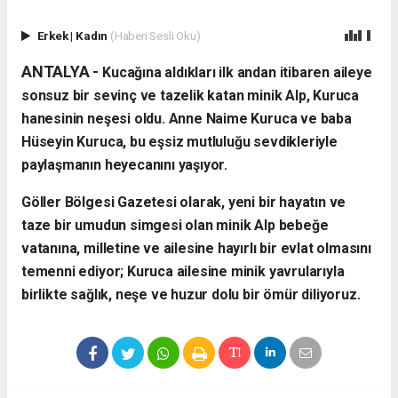
Erkek
|
Kadın
(Haberi Sesli Oku)
ANTALYA - ​
Kucağına aldıkları ilk andan itibaren aileye
sonsuz bir sevinç ve tazelik katan minik Alp, Kuruca
hanesinin neşesi oldu. Anne Naime Kuruca ve baba
Hüseyin Kuruca, bu eşsiz mutluluğu sevdikleriyle
paylaşmanın heyecanını yaşıyor.
​Göller Bölgesi Gazetesi olarak, yeni bir hayatın ve
taze bir umudun simgesi olan minik Alp bebeğe
vatanına, milletine ve ailesine hayırlı bir evlat olmasını
temenni ediyor; Kuruca ailesine minik yavrularıyla
birlikte sağlık, neşe ve huzur dolu bir ömür diliyoruz.