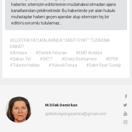
haberler, sitemizin editörlerinin müdahalesi olmadan ajans
kanallarından çekilmektedir. Bu haberlerde yer alan hukuki
muhataplar haberi geçen ajanslar olup sitemizin hiç bir
editörü sorumlu tutulamaz...
#ELEKTRİK FATURALARINDA "SABİT FİYAT" TUZAĞINA
DİKKAT!
#Antalya
#Elektrik Faturası
#EMO Antalya
#Şaban Tat
#SKTT
#Enerji Sözleşmesi
#EPDK
#Tüketici Hakları
#Yüksek Fatura
#Sabit Fiyat Tuzağı
M.Dilek Demirkan
gollerbolgesigazetesi@gmail.com