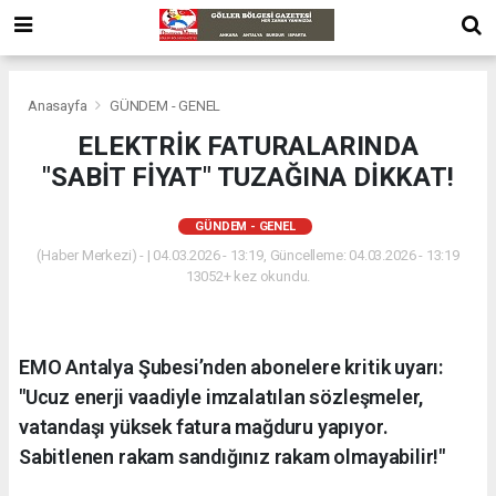
Anasayfa
GÜNDEM - GENEL
ELEKTRİK FATURALARINDA
"SABİT FİYAT" TUZAĞINA DİKKAT!
GÜNDEM - GENEL
(Haber Merkezi) - | 04.03.2026 - 13:19, Güncelleme: 04.03.2026 - 13:19
13052+ kez okundu.
EMO Antalya Şubesi’nden abonelere kritik uyarı:
"Ucuz enerji vaadiyle imzalatılan sözleşmeler,
vatandaşı yüksek fatura mağduru yapıyor.
Sabitlenen rakam sandığınız rakam olmayabilir!"