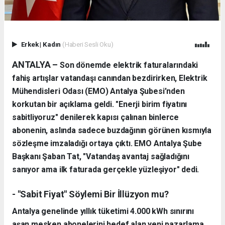
Erkek
|
Kadın
(Haberi Sesli Oku)
ANTALYA –
Son dönemde elektrik faturalarındaki
fahiş artışlar vatandaşı canından bezdirirken, Elektrik
Mühendisleri Odası (EMO) Antalya Şubesi’nden
korkutan bir açıklama geldi. "Enerji birim fiyatını
sabitliyoruz" denilerek kapısı çalınan binlerce
abonenin, aslında sadece buzdağının görünen kısmıyla
sözleşme imzaladığı ortaya çıktı. EMO Antalya Şube
Başkanı Şaban Tat, "Vatandaş avantaj sağladığını
sanıyor ama ilk faturada gerçekle yüzleşiyor" dedi.
- "Sabit Fiyat" Söylemi Bir İllüzyon mu?
Antalya genelinde yıllık tüketimi 4.000 kWh sınırını
aşan mesken abonelerini hedef alan yeni pazarlama