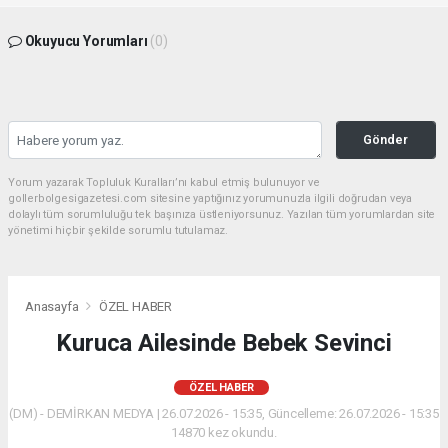
Okuyucu Yorumları
(0)
Gönder
Yorum yazarak Topluluk Kuralları’nı kabul etmiş bulunuyor ve
gollerbolgesigazetesi.com sitesine yaptığınız yorumunuzla ilgili doğrudan veya
dolaylı tüm sorumluluğu tek başınıza üstleniyorsunuz. Yazılan tüm yorumlardan site
yönetimi hiçbir şekilde sorumlu tutulamaz.
Anasayfa
ÖZEL HABER
Kuruca Ailesinde Bebek Sevinci
ÖZEL HABER
(DM) - DEMİRKAN MEDYA | 26.07.2026 - 15:35, Güncelleme: 26.07.2026 - 15:35
14870 kez okundu.