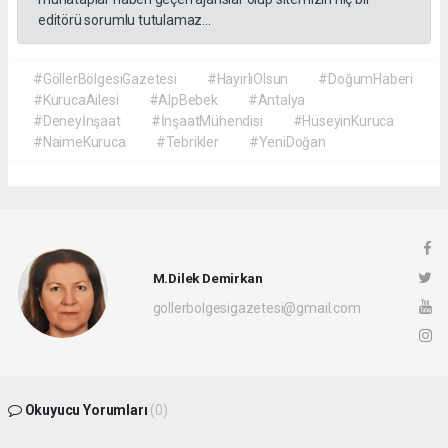
editörü sorumlu tutulamaz...
#GöllerBölgesiGazetesi
#HayırlıOlsun
#DoğumHaberi
#KurucaAilesi
#AlpBebek
#Antalya
#Deneyİnşaat
#İnşaatMühendisi
#HüseyinKuruca
#NaimeKuruca
#Tebrikler
#YeniDoğan
M.Dilek Demirkan
gollerbolgesigazetesi@gmail.com
Okuyucu Yorumları
(0)