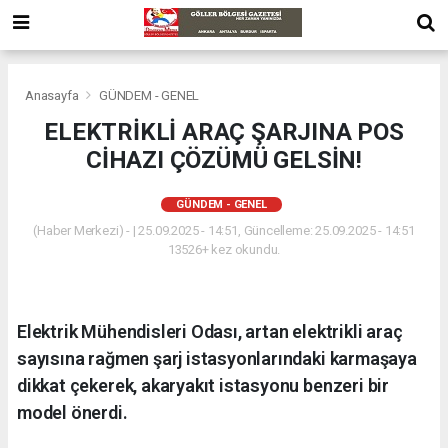
Anasayfa
GÜNDEM - GENEL
ELEKTRİKLİ ARAÇ ŞARJINA POS
CİHAZI ÇÖZÜMÜ GELSİN!
GÜNDEM - GENEL
(Haber Merkezi) - | 25.09.2025 - 14:51, Güncelleme: 25.09.2025 - 14:51
13526+ kez okundu.
Elektrik Mühendisleri Odası, artan elektrikli araç
sayısına rağmen şarj istasyonlarındaki karmaşaya
dikkat çekerek, akaryakıt istasyonu benzeri bir
model önerdi.