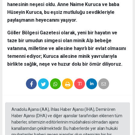
hanesinin neşesi oldu. Anne Naime Kuruca ve baba
Hüseyin Kuruca, bu eşsiz mutluluğu sevdikleriyle
paylaşmanın heyecanını yaşıyor.
​Göller Bölgesi Gazetesi olarak, yeni bir hayatın ve
taze bir umudun simgesi olan minik Alp bebeğe
vatanına, milletine ve ailesine hayırlı bir evlat olmasını
temenni ediyor; Kuruca ailesine minik yavrularıyla
birlikte sağlık, neşe ve huzur dolu bir ömür diliyoruz.
Anadolu Ajansı (AA), İhlas Haber Ajansı (İHA), Demirören
Haber Ajansı (DHA) ve diğer ajanslar tarafından eklenen tüm
haberler, sitemizin editörlerinin müdahalesi olmadan ajans
kanallarından çekilmektedir. Bu haberlerde yer alan hukuki
muhataplar haberi geçen ajanslar olup sitemizin hiç bir