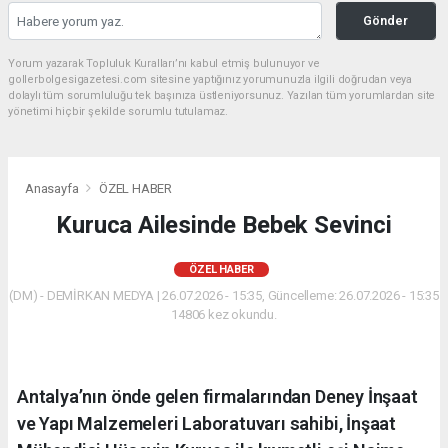
Gönder
Yorum yazarak Topluluk Kuralları’nı kabul etmiş bulunuyor ve
gollerbolgesigazetesi.com sitesine yaptığınız yorumunuzla ilgili doğrudan veya
dolaylı tüm sorumluluğu tek başınıza üstleniyorsunuz. Yazılan tüm yorumlardan site
yönetimi hiçbir şekilde sorumlu tutulamaz.
Anasayfa
ÖZEL HABER
Kuruca Ailesinde Bebek Sevinci
ÖZEL HABER
(DM) - DEMİRKAN MEDYA | 26.07.2026 - 15:35, Güncelleme: 26.07.2026 - 15:35
14806 kez okundu.
Antalya’nın önde gelen firmalarından Deney İnşaat
ve Yapı Malzemeleri Laboratuvarı sahibi, İnşaat