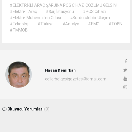
#ELEKTRİKLİ ARAÇ ŞARJINA POS CİHAZI ÇÖZÜMÜ GELSİN!
#Elektrikli Araç
#Şarj İstasyonu
#POS Cihazı
#Elektrik Mühendisleri Odası
#Sürdürülebilir Ulaşım
#Teknoloji
#Türkiye
#Antalya
#EMO
#TOBB
#TMMOB
Hasan Demirkan
gollerbolgesigazetesi@gmail.com
Okuyucu Yorumları
(0)