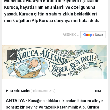
Mühendisi Hüseyin Kuruca ile kıymetli eşi Naime
Kuruca, hayatlarının en anlamlı ve özel gününü
yaşadı. Kuruca çiftinin sabırsızlıkla bekledikleri
minik oğulları Alp Kuruca dünyaya merhaba dedi.
ABONE OL
Erkek
|
Kadın
(Haberi Sesli Oku)
ANTALYA - ​
Kucağına aldıkları ilk andan itibaren aileye
sonsuz bir sevinç ve tazelik katan minik Alp, Kuruca