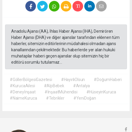
Anadolu Ajansı (AA), İhlas Haber Ajansı (İHA), Demirören
Haber Ajansı (DHA) ve diğer ajanslar tarafından eklenen tüm
haberler, sitemizin editörlerinin müdahalesi olmadan ajans
kanallarından çekilmektedir. Bu haberlerde yer alan hukuki
muhataplar haberi geçen ajanslar olup sitemizin hiç bir
editörü sorumlu tutulamaz...
#GöllerBölgesiGazetesi
#HayırlıOlsun
#DoğumHaberi
#KurucaAilesi
#AlpBebek
#Antalya
#Deneyİnşaat
#İnşaatMühendisi
#HüseyinKuruca
#NaimeKuruca
#Tebrikler
#YeniDoğan