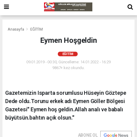
Anasayfa
EĞİTİM
Eymen Hoşgeldin
EĞİTİM
09.01.2019 - 00:30, Güncelleme: 14.01.2022 - 16:29
9867+ kez okundu.
Gazetemizin Isparta sorumlusu Hüseyin Göztepe
Dede oldu.Torunu erkek adı Eymen Göller Bölgesi
Gazetesi'' Eymen hoş geldin.Allah analı ve babalı
büyütsün.bahtın açık olsun.''
ABONE OL