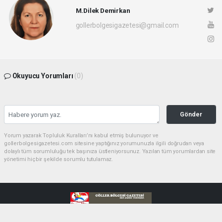
M.Dilek Demirkan
gollerbolgesigazetesi@gmail.com
Okuyucu Yorumları
(0)
Gönder
Yorum yazarak Topluluk Kuralları’nı kabul etmiş bulunuyor ve
gollerbolgesigazetesi.com sitesine yaptığınız yorumunuzla ilgili doğrudan veya
dolaylı tüm sorumluluğu tek başınıza üstleniyorsunuz. Yazılan tüm yorumlardan site
yönetimi hiçbir şekilde sorumlu tutulamaz.
haber paketi
haber scripti
haber yazılımı