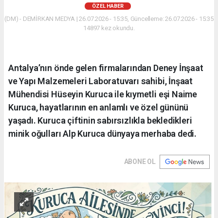
ÖZEL HABER
(DM) - DEMİRKAN MEDYA | 26.07.2026 - 15:35, Güncelleme: 26.07.2026 - 15:35
14897 kez okundu.
Antalya’nın önde gelen firmalarından Deney İnşaat
ve Yapı Malzemeleri Laboratuvarı sahibi, İnşaat
Mühendisi Hüseyin Kuruca ile kıymetli eşi Naime
Kuruca, hayatlarının en anlamlı ve özel gününü
yaşadı. Kuruca çiftinin sabırsızlıkla bekledikleri
minik oğulları Alp Kuruca dünyaya merhaba dedi.
ABONE OL