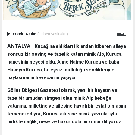
Erkek
|
Kadın
(Haberi Sesli Oku)
ANTALYA - ​
Kucağına aldıkları ilk andan itibaren aileye
sonsuz bir sevinç ve tazelik katan minik Alp, Kuruca
hanesinin neşesi oldu. Anne Naime Kuruca ve baba
Hüseyin Kuruca, bu eşsiz mutluluğu sevdikleriyle
paylaşmanın heyecanını yaşıyor.
​Göller Bölgesi Gazetesi olarak, yeni bir hayatın ve
taze bir umudun simgesi olan minik Alp bebeğe
vatanına, milletine ve ailesine hayırlı bir evlat olmasını
temenni ediyor; Kuruca ailesine minik yavrularıyla
birlikte sağlık, neşe ve huzur dolu bir ömür diliyoruz.