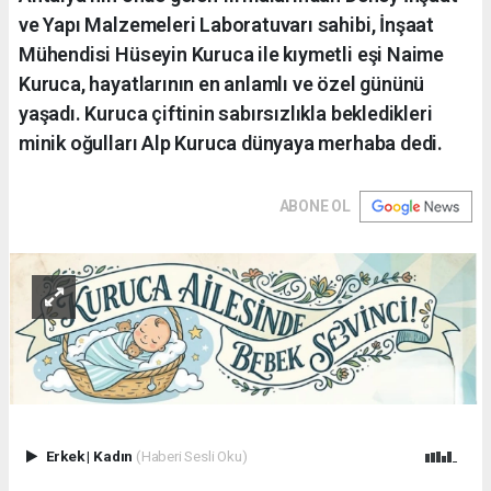
ve Yapı Malzemeleri Laboratuvarı sahibi, İnşaat
Mühendisi Hüseyin Kuruca ile kıymetli eşi Naime
Kuruca, hayatlarının en anlamlı ve özel gününü
yaşadı. Kuruca çiftinin sabırsızlıkla bekledikleri
minik oğulları Alp Kuruca dünyaya merhaba dedi.
ABONE OL
Erkek
|
Kadın
(Haberi Sesli Oku)