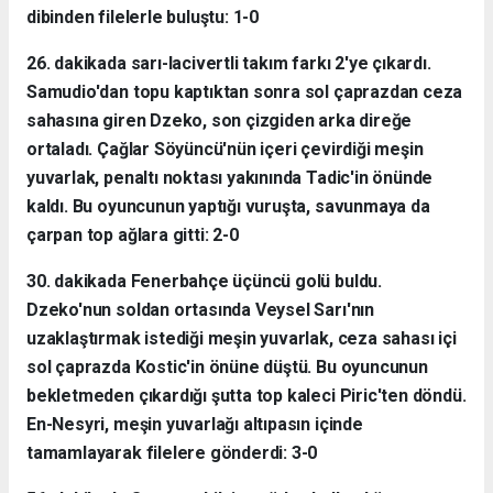
dibinden filelerle buluştu: 1-0
26. dakikada sarı-lacivertli takım farkı 2'ye çıkardı.
Samudio'dan topu kaptıktan sonra sol çaprazdan ceza
sahasına giren Dzeko, son çizgiden arka direğe
ortaladı. Çağlar Söyüncü'nün içeri çevirdiği meşin
yuvarlak, penaltı noktası yakınında Tadic'in önünde
kaldı. Bu oyuncunun yaptığı vuruşta, savunmaya da
çarpan top ağlara gitti: 2-0
30. dakikada Fenerbahçe üçüncü golü buldu.
Dzeko'nun soldan ortasında Veysel Sarı'nın
uzaklaştırmak istediği meşin yuvarlak, ceza sahası içi
sol çaprazda Kostic'in önüne düştü. Bu oyuncunun
bekletmeden çıkardığı şutta top kaleci Piric'ten döndü.
En-Nesyri, meşin yuvarlağı altıpasın içinde
tamamlayarak filelere gönderdi: 3-0