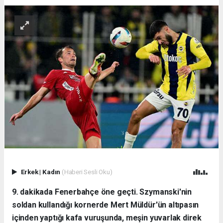
Erkek
|
Kadın
(Haberi Sesli Oku)
9. dakikada Fenerbahçe öne geçti. Szymanski'nin
soldan kullandığı kornerde Mert Müldür'ün altıpasın
içinden yaptığı kafa vuruşunda, meşin yuvarlak direk