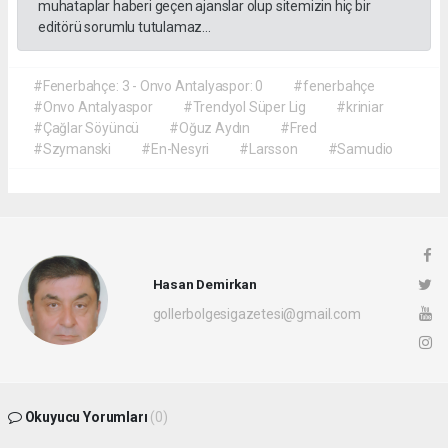
muhataplar haberi geçen ajanslar olup sitemizin hiç bir
editörü sorumlu tutulamaz...
#Fenerbahçe: 3 - Onvo Antalyaspor: 0
#fenerbahçe
#Onvo Antalyaspor
#Trendyol Süper Lig
#kriniar
#Çağlar Söyüncü
#Oğuz Aydın
#Fred
#Szymanski
#En-Nesyri
#Larsson
#Samudio
Hasan Demirkan
gollerbolgesigazetesi@gmail.com
Okuyucu Yorumları
(0)