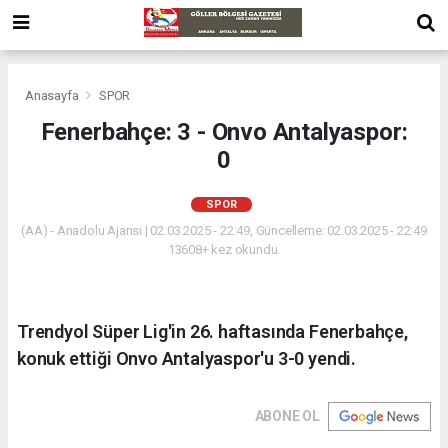
Anasayfa
SPOR
Fenerbahçe: 3 - Onvo Antalyaspor:
0
SPOR
(AA) - Anadolu Ajansı | 02.03.2025 - 22:49, Güncelleme: 02.03.2025 - 22:49
13608+ kez okundu.
Trendyol Süper Lig'in 26. haftasında Fenerbahçe,
konuk ettiği Onvo Antalyaspor'u 3-0 yendi.
ABONE OL