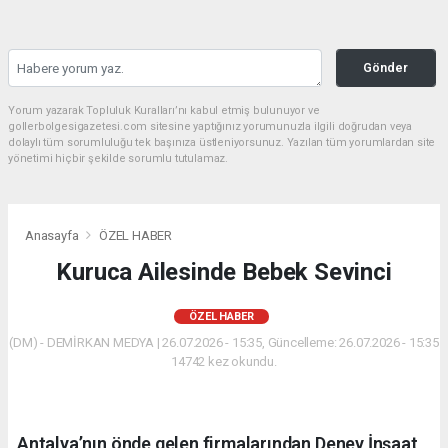
Gönder
Yorum yazarak Topluluk Kuralları’nı kabul etmiş bulunuyor ve
gollerbolgesigazetesi.com sitesine yaptığınız yorumunuzla ilgili doğrudan veya
dolaylı tüm sorumluluğu tek başınıza üstleniyorsunuz. Yazılan tüm yorumlardan site
yönetimi hiçbir şekilde sorumlu tutulamaz.
Anasayfa
ÖZEL HABER
Kuruca Ailesinde Bebek Sevinci
ÖZEL HABER
(DM) - DEMİRKAN MEDYA | 26.07.2026 - 15:35, Güncelleme: 26.07.2026 - 15:35
14742 kez okundu.
Antalya’nın önde gelen firmalarından Deney İnşaat