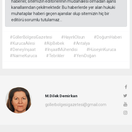
haberler, sitemizin editörlerinin müdahalesi olmadan ajans
kanallarından çekilmektedir. Bu haberlerde yer alan hukuki
muhataplar haberi geçen ajanslar olup sitemizin hiç bir
editörü sorumlu tutulamaz...
#GöllerBölgesiGazetesi
#HayırlıOlsun
#DoğumHaberi
#KurucaAilesi
#AlpBebek
#Antalya
#Deneyİnşaat
#İnşaatMühendisi
#HüseyinKuruca
#NaimeKuruca
#Tebrikler
#YeniDoğan
M.Dilek Demirkan
gollerbolgesigazetesi@gmail.com