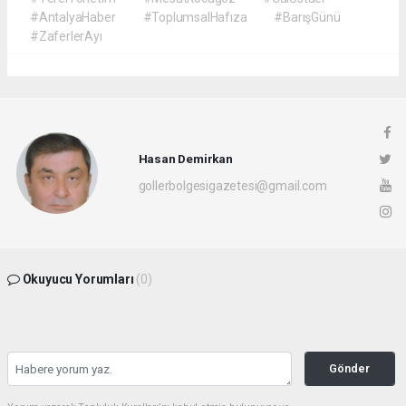
#AntalyaHaber
#ToplumsalHafıza
#BarışGünü
#ZaferlerAyı
Hasan Demirkan
gollerbolgesigazetesi@gmail.com
Okuyucu Yorumları
(0)
Gönder