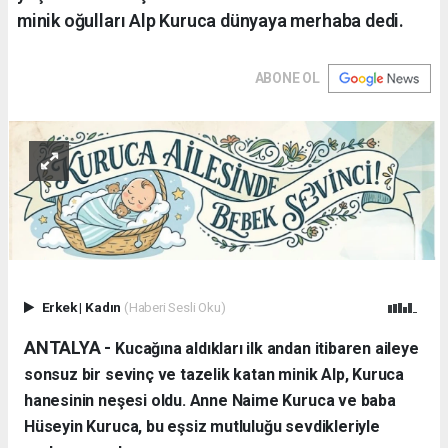
minik oğulları Alp Kuruca dünyaya merhaba dedi.
ABONE OL
Erkek
|
Kadın
(Haberi Sesli Oku)
ANTALYA - ​
Kucağına aldıkları ilk andan itibaren aileye
sonsuz bir sevinç ve tazelik katan minik Alp, Kuruca
hanesinin neşesi oldu. Anne Naime Kuruca ve baba
Hüseyin Kuruca, bu eşsiz mutluluğu sevdikleriyle