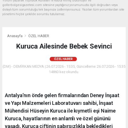
Yorum yazarak Topluluk Kuralları’nı kabul etmiş bulunuyor ve
gollerbolgesigazetesi.com sitesine yaptığınız yorumunuzla ilgili doğrudan veya
dolaylı tüm sorumluluğu tek başınıza üstleniyorsunuz. Yazılan tüm yorumlardan site
yönetimi hiçbir şekilde sorumlu tutulamaz.
Anasayfa
ÖZEL HABER
Kuruca Ailesinde Bebek Sevinci
ÖZEL HABER
(DM) - DEMİRKAN MEDYA | 26.07.2026 - 15:35, Güncelleme: 26.07.2026 - 15:35
14860 kez okundu.
Antalya’nın önde gelen firmalarından Deney İnşaat
ve Yapı Malzemeleri Laboratuvarı sahibi, İnşaat
Mühendisi Hüseyin Kuruca ile kıymetli eşi Naime
Kuruca, hayatlarının en anlamlı ve özel gününü
yaşadı. Kuruca çiftinin sabırsızlıkla bekledikleri