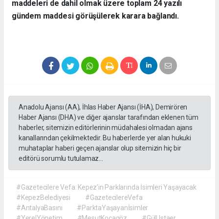
maddeleri de dahil olmak üzere toplam 24 yazılı
gündem maddesi görüşülerek karara bağlandı.
Anadolu Ajansı (AA), İhlas Haber Ajansı (İHA), Demirören
Haber Ajansı (DHA) ve diğer ajanslar tarafından eklenen tüm
haberler, sitemizin editörlerinin müdahalesi olmadan ajans
kanallarından çekilmektedir. Bu haberlerde yer alan hukuki
muhataplar haberi geçen ajanslar olup sitemizin hiç bir
editörü sorumlu tutulamaz...
#Gazetecilere Vefa: Kepez’in Parklarında İsimleri Yaşayacak
#KepezBelediyesi
#GazetecilereVefa
#AntalyaBasını
#ParktaYaşayanİsimler
#YerelYönetim
#MesutKocagöz
#GülUstaer