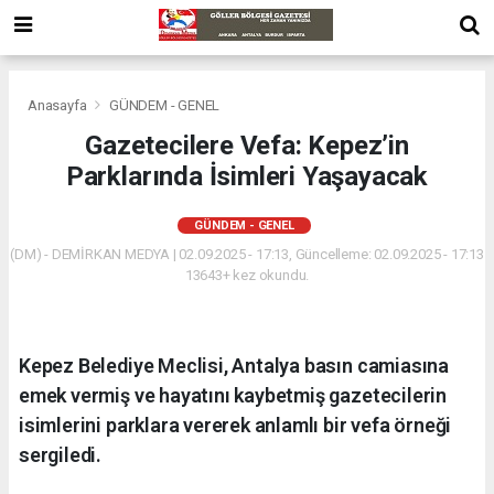
Anasayfa
GÜNDEM - GENEL
Gazetecilere Vefa: Kepez’in
Parklarında İsimleri Yaşayacak
GÜNDEM - GENEL
(DM) - DEMİRKAN MEDYA | 02.09.2025 - 17:13, Güncelleme: 02.09.2025 - 17:13
13643+ kez okundu.
Kepez Belediye Meclisi, Antalya basın camiasına
emek vermiş ve hayatını kaybetmiş gazetecilerin
isimlerini parklara vererek anlamlı bir vefa örneği
sergiledi.