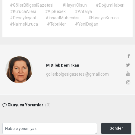
#GöllerBölgesiGazetesi
#HayırlıOlsun
#DoğumHaberi
#KurucaAilesi
#AlpBebek
#Antalya
#Deneyİnşaat
#İnşaatMühendisi
#HüseyinKuruca
#NaimeKuruca
#Tebrikler
#YeniDoğan
M.Dilek Demirkan
gollerbolgesigazetesi@gmail.com
Okuyucu Yorumları
(0)
Gönder