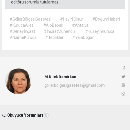
editörü sorumlu tutulamaz...
#GöllerBölgesiGazetesi
#HayırlıOlsun
#DoğumHaberi
#KurucaAilesi
#AlpBebek
#Antalya
#Deneyİnşaat
#İnşaatMühendisi
#HüseyinKuruca
#NaimeKuruca
#Tebrikler
#YeniDoğan
M.Dilek Demirkan
gollerbolgesigazetesi@gmail.com
Okuyucu Yorumları
(0)