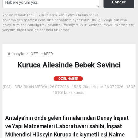
Gönder
Yorum yazarak Topluluk Kuralları’nı kabul etmiş bulunuyor ve
gollerbolgesigazetesi.com sitesine yaptığınız yorumunuzla ilgili doğrudan veya
dolaylı tüm sorumluluğu tek başınıza üstleniyorsunuz. Yazılan tüm yorumlardan site
yönetimi hiçbir şekilde sorumlu tutulamaz.
Anasayfa
ÖZEL HABER
Kuruca Ailesinde Bebek Sevinci
ÖZEL HABER
(DM) - DEMİRKAN MEDYA | 26.07.2026 - 15:35, Güncelleme: 26.07.2026 - 15:35
15196 kez okundu.
Antalya’nın önde gelen firmalarından Deney İnşaat
ve Yapı Malzemeleri Laboratuvarı sahibi, İnşaat
Mühendisi Hüseyin Kuruca ile kıymetli eşi Naime