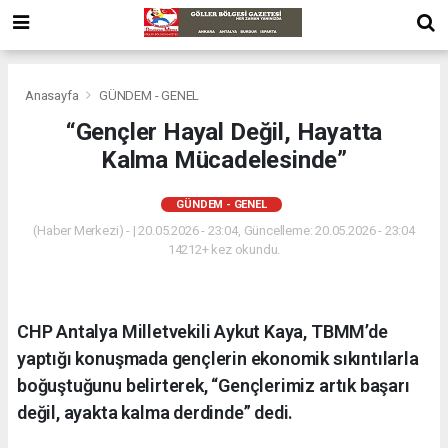
Anasayfa
GÜNDEM - GENEL
“Gençler Hayal Değil, Hayatta
Kalma Mücadelesinde”
GÜNDEM - GENEL
(Haber Merkezi) - | 20.05.2026 - 23:04, Güncelleme: 20.05.2026 - 23:04
14212+ kez okundu.
CHP Antalya Milletvekili Aykut Kaya, TBMM’de
yaptığı konuşmada gençlerin ekonomik sıkıntılarla
boğuştuğunu belirterek, “Gençlerimiz artık başarı
değil, ayakta kalma derdinde” dedi.