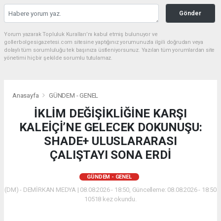
Gönder
Yorum yazarak Topluluk Kuralları’nı kabul etmiş bulunuyor ve
gollerbolgesigazetesi.com sitesine yaptığınız yorumunuzla ilgili doğrudan veya
dolaylı tüm sorumluluğu tek başınıza üstleniyorsunuz. Yazılan tüm yorumlardan site
yönetimi hiçbir şekilde sorumlu tutulamaz.
Anasayfa
GÜNDEM - GENEL
İKLİM DEĞİŞİKLİĞİNE KARŞI
KALEİÇİ’NE GELECEK DOKUNUŞU:
SHADE+ ULUSLARARASI
ÇALIŞTAYI SONA ERDİ
GÜNDEM - GENEL
(DM) - DEMİRKAN MEDYA | 08.08.2026 - 18:50, Güncelleme: 08.08.2026 - 18:50
10518 kez okundu.