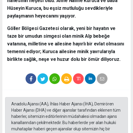
hanesinin neşesi oldu. Anne Naime Kuruca ve baba
Hüseyin Kuruca, bu eşsiz mutluluğu sevdikleriyle
paylaşmanın heyecanını yaşıyor.
​Göller Bölgesi Gazetesi olarak, yeni bir hayatın ve
taze bir umudun simgesi olan minik Alp bebeğe
vatanına, milletine ve ailesine hayırlı bir evlat olmasını
temenni ediyor; Kuruca ailesine minik yavrularıyla
birlikte sağlık, neşe ve huzur dolu bir ömür diliyoruz.
Anadolu Ajansı (AA), İhlas Haber Ajansı (İHA), Demirören
Haber Ajansı (DHA) ve diğer ajanslar tarafından eklenen tüm
haberler, sitemizin editörlerinin müdahalesi olmadan ajans
kanallarından çekilmektedir. Bu haberlerde yer alan hukuki
muhataplar haberi geçen ajanslar olup sitemizin hiç bir