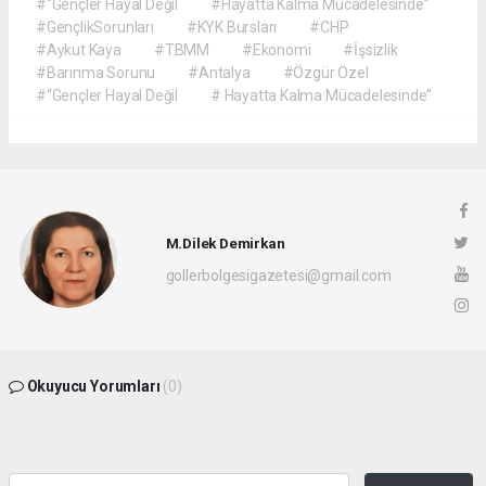
#“Gençler Hayal Değil
#Hayatta Kalma Mücadelesinde”
#GençlikSorunları
#KYK Bursları
#CHP
#Aykut Kaya
#TBMM
#Ekonomi
#İşsizlik
#Barınma Sorunu
#Antalya
#Özgür Özel
#“Gençler Hayal Değil
# Hayatta Kalma Mücadelesinde”
M.Dilek Demirkan
gollerbolgesigazetesi@gmail.com
Okuyucu Yorumları
(0)