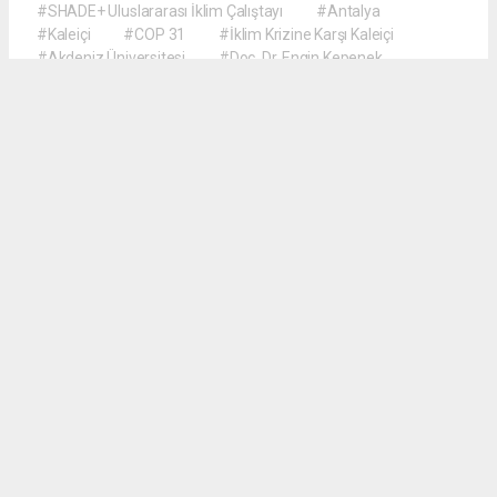
#SHADE+ Uluslararası İklim Çalıştayı
#Antalya
#Kaleiçi
#COP 31
#İklim Krizine Karşı Kaleiçi
#Akdeniz Üniversitesi
#Doç. Dr. Engin Kepenek
#Prof. Dr. Şebnem Ertaş Bekir
#Dr. Öğretim Üyesi Hyun Soo Kim
#Türk ve Koreli Öğrenciler İş Birliği
M.Dilek Demirkan
gollerbolgesigazetesi@gmail.com
Okuyucu Yorumları
(0)