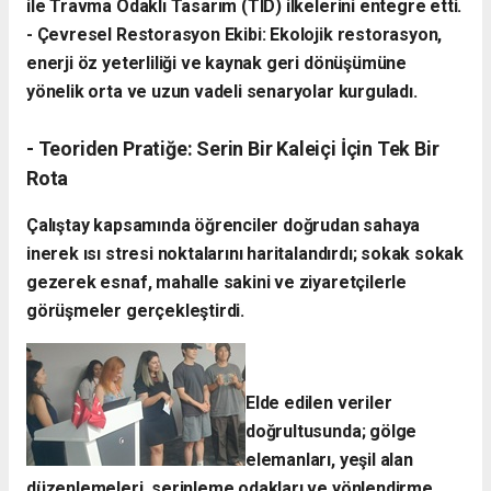
ile Travma Odaklı Tasarım (TID) ilkelerini entegre etti.
- ​Çevresel Restorasyon Ekibi: Ekolojik restorasyon,
enerji öz yeterliliği ve kaynak geri dönüşümüne
yönelik orta ve uzun vadeli senaryolar kurguladı.
- ​Teoriden Pratiğe: Serin Bir Kaleiçi İçin Tek Bir
Rota
​Çalıştay kapsamında öğrenciler doğrudan sahaya
inerek ısı stresi noktalarını haritalandırdı; sokak sokak
gezerek esnaf, mahalle sakini ve ziyaretçilerle
görüşmeler gerçekleştirdi.
Elde edilen veriler
doğrultusunda; gölge
elemanları, yeşil alan
düzenlemeleri, serinleme odakları ve yönlendirme