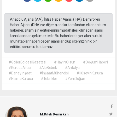
Anadolu Ajansı (AA), İhlas Haber Ajansı (İHA), Demirören
Haber Ajansı (DHA) ve diğer ajanslar tarafından eklenen tüm
haberler, sitemizin editörlerinin müdahalesi olmadan ajans
kanallarından çekilmektedir. Bu haberlerde yer alan hukuki
muhataplar haberi geçen ajanslar olup sitemizin hiç bir
editörü sorumlu tutulamaz...
#GöllerBölgesiGazetesi
#HayırlıOlsun
#DoğumHaberi
#KurucaAilesi
#AlpBebek
#Antalya
#Deneyİnşaat
#İnşaatMühendisi
#HüseyinKuruca
#NaimeKuruca
#Tebrikler
#YeniDoğan
M.Dilek Demirkan