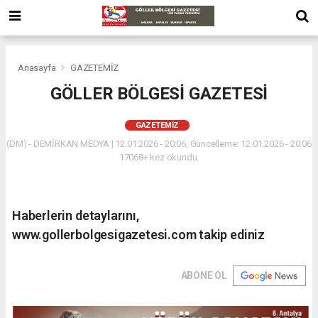
Anasayfa
GAZETEMİZ
GÖLLER BÖLGESİ GAZETESİ
GAZETEMİZ
(DM) - DEMİRKAN MEDYA | 12.01.2026 - 20:06, Güncelleme: 12.01.2026 - 20:06
17068+ kez okundu.
Haberlerin detaylarını,
www.gollerbolgesigazetesi.com takip ediniz
ABONE OL