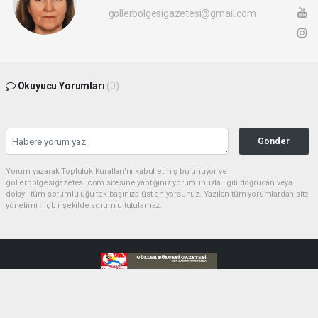
gollerbolgesigazetesi@gmail.com
Okuyucu Yorumları
(0)
Gönder
Yorum yazarak Topluluk Kuralları’nı kabul etmiş bulunuyor ve
gollerbolgesigazetesi.com sitesine yaptığınız yorumunuzla ilgili doğrudan veya
dolaylı tüm sorumluluğu tek başınıza üstleniyorsunuz. Yazılan tüm yorumlardan site
yönetimi hiçbir şekilde sorumlu tutulamaz.
haber paketi
haber scripti
haber yazılımı
Tüm hakları saklı tutulmaktadır.Copyright 2026©