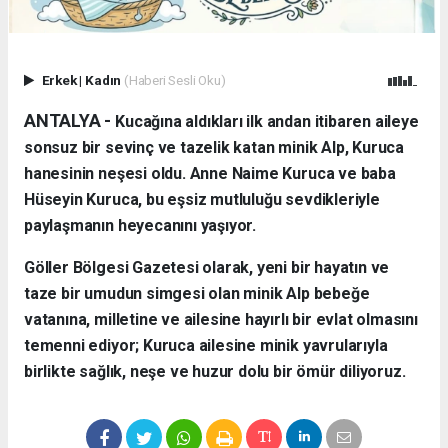
Erkek
|
Kadın
(Haberi Sesli Oku)
ANTALYA - ​
Kucağına aldıkları ilk andan itibaren aileye
sonsuz bir sevinç ve tazelik katan minik Alp, Kuruca
hanesinin neşesi oldu. Anne Naime Kuruca ve baba
Hüseyin Kuruca, bu eşsiz mutluluğu sevdikleriyle
paylaşmanın heyecanını yaşıyor.
​Göller Bölgesi Gazetesi olarak, yeni bir hayatın ve
taze bir umudun simgesi olan minik Alp bebeğe
vatanına, milletine ve ailesine hayırlı bir evlat olmasını
temenni ediyor; Kuruca ailesine minik yavrularıyla
birlikte sağlık, neşe ve huzur dolu bir ömür diliyoruz.