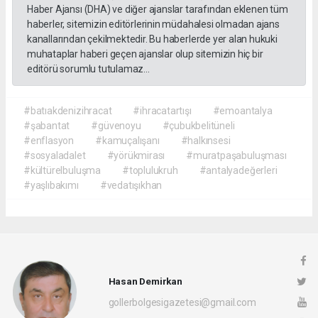
Haber Ajansı (DHA) ve diğer ajanslar tarafından eklenen tüm
haberler, sitemizin editörlerinin müdahalesi olmadan ajans
kanallarından çekilmektedir. Bu haberlerde yer alan hukuki
muhataplar haberi geçen ajanslar olup sitemizin hiç bir
editörü sorumlu tutulamaz...
#batıakdenizihracat
#ihracatartışı
#emoantalya
#şabantat
#güvenoyu
#çubukbelitüneli
#enflasyon
#kamuçalışanı
#halkınsesi
#sosyaladalet
#yörükmirası
#muratpaşabuluşması
#kültürelbuluşma
#toplulukruh
#antalyadeğerleri
#yaşlıbakımı
#vedatışıkhan
Hasan Demirkan
gollerbolgesigazetesi@gmail.com