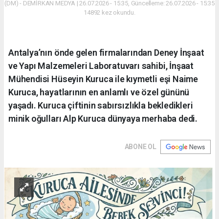
(DM) - DEMİRKAN MEDYA | 26.07.2026 - 15:35, Güncelleme: 26.07.2026 - 15:35
14892 kez okundu.
Antalya’nın önde gelen firmalarından Deney İnşaat
ve Yapı Malzemeleri Laboratuvarı sahibi, İnşaat
Mühendisi Hüseyin Kuruca ile kıymetli eşi Naime
Kuruca, hayatlarının en anlamlı ve özel gününü
yaşadı. Kuruca çiftinin sabırsızlıkla bekledikleri
minik oğulları Alp Kuruca dünyaya merhaba dedi.
ABONE OL