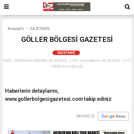
Anasayfa
GAZETEMİZ
GÖLLER BÖLGESİ GAZETESİ
GAZETEMİZ
(DM) - DEMİRKAN MEDYA | 05.03.2026 - 21:07, Güncelleme: 05.03.2026 - 21:07
15303+ kez okundu.
Haberlerin detaylarını,
www.gollerbolgesigazetesi.com takip ediniz
ABONE OL