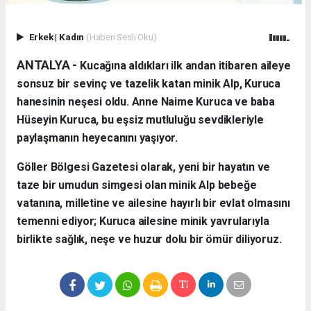
Erkek
|
Kadın
(Haberi Sesli Oku)
ANTALYA - ​
Kucağına aldıkları ilk andan itibaren aileye
sonsuz bir sevinç ve tazelik katan minik Alp, Kuruca
hanesinin neşesi oldu. Anne Naime Kuruca ve baba
Hüseyin Kuruca, bu eşsiz mutluluğu sevdikleriyle
paylaşmanın heyecanını yaşıyor.
​Göller Bölgesi Gazetesi olarak, yeni bir hayatın ve
taze bir umudun simgesi olan minik Alp bebeğe
vatanına, milletine ve ailesine hayırlı bir evlat olmasını
temenni ediyor; Kuruca ailesine minik yavrularıyla
birlikte sağlık, neşe ve huzur dolu bir ömür diliyoruz.