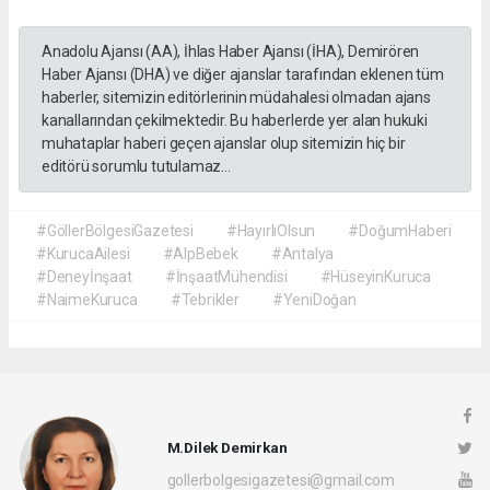
Anadolu Ajansı (AA), İhlas Haber Ajansı (İHA), Demirören
Haber Ajansı (DHA) ve diğer ajanslar tarafından eklenen tüm
haberler, sitemizin editörlerinin müdahalesi olmadan ajans
kanallarından çekilmektedir. Bu haberlerde yer alan hukuki
muhataplar haberi geçen ajanslar olup sitemizin hiç bir
editörü sorumlu tutulamaz...
#GöllerBölgesiGazetesi
#HayırlıOlsun
#DoğumHaberi
#KurucaAilesi
#AlpBebek
#Antalya
#Deneyİnşaat
#İnşaatMühendisi
#HüseyinKuruca
#NaimeKuruca
#Tebrikler
#YeniDoğan
M.Dilek Demirkan
gollerbolgesigazetesi@gmail.com