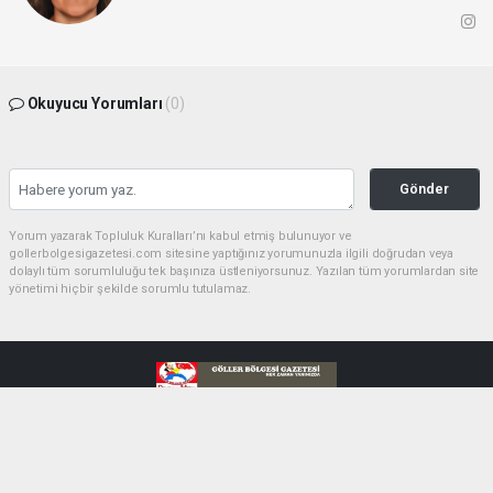
Okuyucu Yorumları
(0)
Gönder
Yorum yazarak Topluluk Kuralları’nı kabul etmiş bulunuyor ve
gollerbolgesigazetesi.com sitesine yaptığınız yorumunuzla ilgili doğrudan veya
dolaylı tüm sorumluluğu tek başınıza üstleniyorsunuz. Yazılan tüm yorumlardan site
yönetimi hiçbir şekilde sorumlu tutulamaz.
haber paketi
haber scripti
haber yazılımı
Tüm hakları saklı tutulmaktadır.Copyright 2026©
Haber Yazılımı:
Web Aksiyon ®