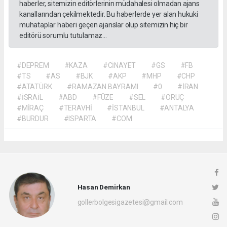
haberler, sitemizin editörlerinin müdahalesi olmadan ajans
kanallarından çekilmektedir. Bu haberlerde yer alan hukuki
muhataplar haberi geçen ajanslar olup sitemizin hiç bir
editörü sorumlu tutulamaz...
#DEPREM
#KAZA
#CİNAYET
#GS
#FB
#TS
#AS
#BJK
#AKP
#MHP
#CHP
#ATATÜRK
#RAMAZAN BAYRAMI
#0
#İRAN
#İSRAİL
#ABD
#FÜZE
#SEL
#ORUÇ
#MİRAÇ
#TERAVHİ
#İSTANBUL
#ANTALYA
#BURDUR
#ISPARTA
#COM
Hasan Demirkan
gollerbolgesigazetesi@gmail.com