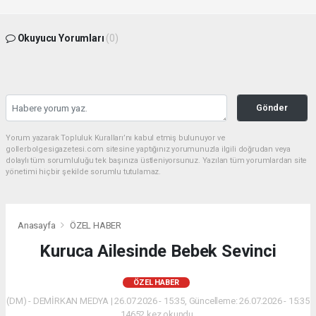
Okuyucu Yorumları
(0)
Gönder
Yorum yazarak Topluluk Kuralları’nı kabul etmiş bulunuyor ve
gollerbolgesigazetesi.com sitesine yaptığınız yorumunuzla ilgili doğrudan veya
dolaylı tüm sorumluluğu tek başınıza üstleniyorsunuz. Yazılan tüm yorumlardan site
yönetimi hiçbir şekilde sorumlu tutulamaz.
Anasayfa
ÖZEL HABER
Kuruca Ailesinde Bebek Sevinci
ÖZEL HABER
(DM) - DEMİRKAN MEDYA | 26.07.2026 - 15:35, Güncelleme: 26.07.2026 - 15:35
14652 kez okundu.