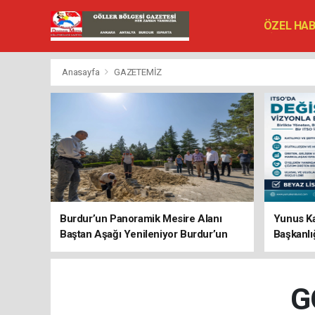
ÖZEL HA
SİYASET
VEFAT ED
Anasayfa
GAZETEMİZ
Burdur’un Panoramik Mesire Alanı
Yunus Ka
Baştan Aşağı Yenileniyor Burdur’un
Başkanlı
Panoramik Mesire Alanı Baştan Aşağı
Başlar”
Yenileniyor
G