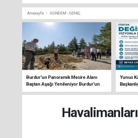
Anasayfa
GÜNDEM - GENEL
Burdur’un Panoramik Mesire Alanı
Yunus Ka
Baştan Aşağı Yenileniyor Burdur’un
Başkanlı
Panoramik Mesire Alanı Baştan Aşağı
Başlar”
Yenileniyor
Havalimanları