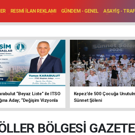
BER
RESMİ İLAN REKLAMI
GÜNDEM - GENEL
ASAYİŞ - TRA
SAĞLIK
SPOR
KÜLTÜR - TURİZM - SANAT
RÖPORTAJ
ENLER
TOPLANTI - DÜĞÜN
rabulut “Beyaz Liste” ile ITSO
Kepez’de 500 Çocuğa Unutul
ğına Aday; “Değişim Vizyonla
Sünnet Şöleni
ÖLLER BÖLGESİ GAZETE