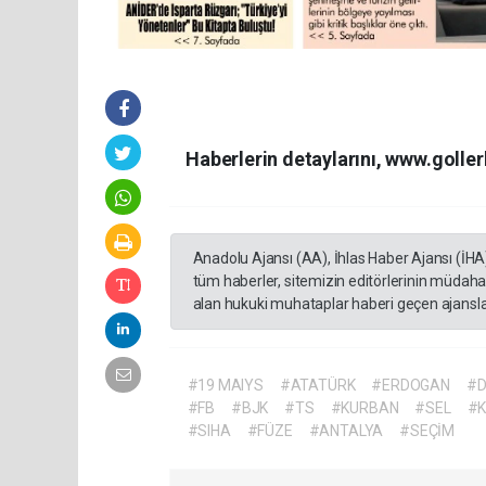
Haberlerin detaylarını, www.golle
Anadolu Ajansı (AA), İhlas Haber Ajansı (İHA
tüm haberler, sitemizin editörlerinin müdaha
alan hukuki muhataplar haberi geçen ajanslar
#19 MAIYS
#ATATÜRK
#ERDOGAN
#D
#FB
#BJK
#TS
#KURBAN
#SEL
#
#SIHA
#FÜZE
#ANTALYA
#SEÇİM