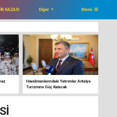
FİK KAZASI
Diğer
Menü
GAZETEMİZ
maz
Havalimanlarındaki Yatırımlar Antalya
Turizmine Güç Katacak
Sİ