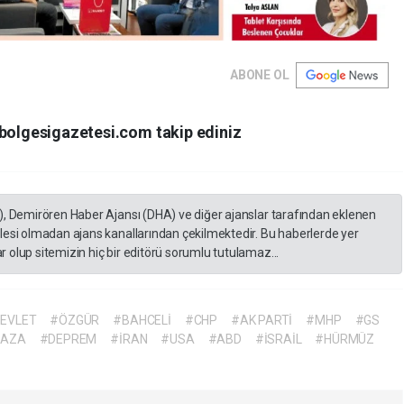
ABONE OL
rbolgesigazetesi.com takip ediniz
), Demirören Haber Ajansı (DHA) ve diğer ajanslar tarafından eklenen
lesi olmadan ajans kanallarından çekilmektedir. Bu haberlerde yer
 olup sitemizin hiç bir editörü sorumlu tutulamaz...
EVLET
#ÖZGÜR
#BAHCELİ
#CHP
#AK PARTİ
#MHP
#GS
KAZA
#DEPREM
#İRAN
#USA
#ABD
#İSRAİL
#HÜRMÜZ