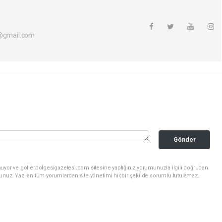
i@gmail.com
Gönder
nuyor ve gollerbolgesigazetesi.com sitesine yaptığınız yorumunuzla ilgili doğrudan
sunuz. Yazılan tüm yorumlardan site yönetimi hiçbir şekilde sorumlu tutulamaz.