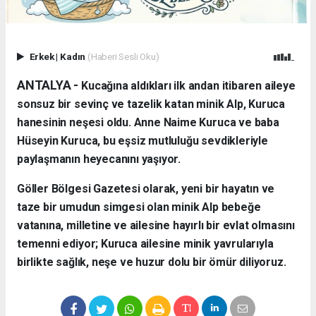
Erkek
|
Kadın
(Haberi Sesli Oku)
ANTALYA - ​
Kucağına aldıkları ilk andan itibaren aileye
sonsuz bir sevinç ve tazelik katan minik Alp, Kuruca
hanesinin neşesi oldu. Anne Naime Kuruca ve baba
Hüseyin Kuruca, bu eşsiz mutluluğu sevdikleriyle
paylaşmanın heyecanını yaşıyor.
​Göller Bölgesi Gazetesi olarak, yeni bir hayatın ve
taze bir umudun simgesi olan minik Alp bebeğe
vatanına, milletine ve ailesine hayırlı bir evlat olmasını
temenni ediyor; Kuruca ailesine minik yavrularıyla
birlikte sağlık, neşe ve huzur dolu bir ömür diliyoruz.