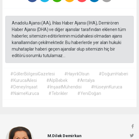
Anadolu Ajansı (AA), İhlas Haber Ajansı (İHA), Demirören
Haber Ajansı (DHA) ve diğer ajanslar tarafından eklenen tüm
haberler, sitemizin editörlerinin müdahalesi olmadan ajans
kanallarından çekilmektedir. Bu haberlerde yer alan hukuki
muhataplar haberi geçen ajanslar olup sitemizin hiç bir
editörü sorumlu tutulamaz...
#GöllerBölgesiGazetesi
#HayırlıOlsun
#DoğumHaberi
#KurucaAilesi
#AlpBebek
#Antalya
#Deneyİnşaat
#İnşaatMühendisi
#HüseyinKuruca
#NaimeKuruca
#Tebrikler
#YeniDoğan
M.Dilek Demirkan