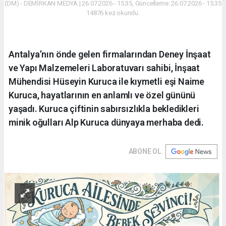
(DM) - DEMİRKAN MEDYA | 26.07.2026 - 15:35, Güncelleme: 26.07.2026 - 15:35
14876 kez okundu.
Antalya’nın önde gelen firmalarından Deney İnşaat
ve Yapı Malzemeleri Laboratuvarı sahibi, İnşaat
Mühendisi Hüseyin Kuruca ile kıymetli eşi Naime
Kuruca, hayatlarının en anlamlı ve özel gününü
yaşadı. Kuruca çiftinin sabırsızlıkla bekledikleri
minik oğulları Alp Kuruca dünyaya merhaba dedi.
ABONE OL