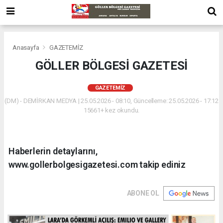
Anasayfa
GAZETEMİZ
GÖLLER BÖLGESİ GAZETESİ
GAZETEMİZ
(DM) - DEMİRKAN MEDYA | 25.05.2026 - 08:10, Güncelleme: 25.05.2026 - 17:12
15661+ kez okundu.
Haberlerin detaylarını,
www.gollerbolgesigazetesi.com takip ediniz
ABONE OL