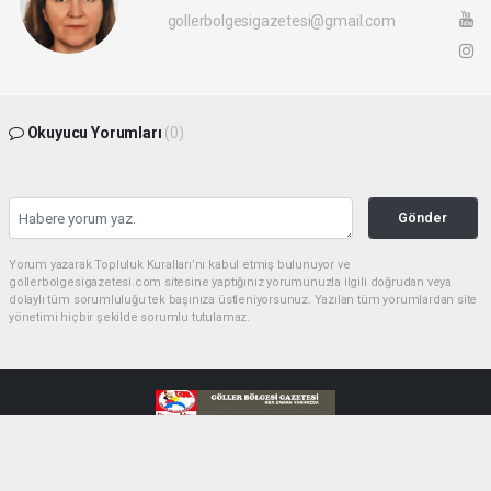
gollerbolgesigazetesi@gmail.com
Okuyucu Yorumları
(0)
Gönder
Yorum yazarak Topluluk Kuralları’nı kabul etmiş bulunuyor ve
gollerbolgesigazetesi.com sitesine yaptığınız yorumunuzla ilgili doğrudan veya
dolaylı tüm sorumluluğu tek başınıza üstleniyorsunuz. Yazılan tüm yorumlardan site
yönetimi hiçbir şekilde sorumlu tutulamaz.
haber paketi
haber scripti
haber yazılımı
Tüm hakları saklı tutulmaktadır.Copyright 2026©