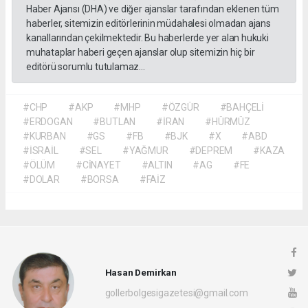
Haber Ajansı (DHA) ve diğer ajanslar tarafından eklenen tüm
haberler, sitemizin editörlerinin müdahalesi olmadan ajans
kanallarından çekilmektedir. Bu haberlerde yer alan hukuki
muhataplar haberi geçen ajanslar olup sitemizin hiç bir
editörü sorumlu tutulamaz...
#CHP
#AKP
#MHP
#ÖZGÜR
#BAHÇELİ
#ERDOGAN
#BUTLAN
#İRAN
#HÜRMÜZ
#KURBAN
#GS
#FB
#BJK
#X
#ABD
#İSRAİL
#SEL
#YAĞMUR
#DEPREM
#KAZA
#ÖLÜM
#CİNAYET
#ALTIN
#AG
#FE
#DOLAR
#BORSA
#FAİZ
Hasan Demirkan
gollerbolgesigazetesi@gmail.com