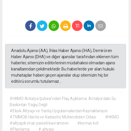
Anadolu Ajansı (AA), İhlas Haber Ajansı (İHA), Demirören
Haber Ajansı (DHA) ve diğer ajanslar tarafından eklenen tüm
haberler, sitemizin editörlerinin müdahalesi olmadan ajans
kanallarından çekilmektedir. Bu haberlerde yer alan hukuki
muhataplar haberi geçen ajanslar olup sitemizin hiç bir
editörü sorumlu tutulamaz...
#HKMO Antalya Şubesi'nden Flaş Açıklama: Antalya'daki Su
Baskınları Yağış Değil
#Eksik Altyapı ve Yanlış Uygulamalardan Kaynaklanıyor
#TMMOB Harita ve Kadastro Mühendisleri Odası
#HKMO
#altyapılı imar parseli kavramının
#kırmızı kot
#​Planlama
# altyapı