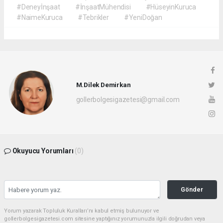
#Deneyİnşaat
#İnşaatMühendisi
#HüseyinKuruca
#NaimeKuruca
#Tebrikler
#YeniDoğan
M.Dilek Demirkan
gollerbolgesigazetesi@gmail.com
Okuyucu Yorumları
(0)
Gönder
Yorum yazarak Topluluk Kuralları’nı kabul etmiş bulunuyor ve
gollerbolgesigazetesi.com sitesine yaptığınız yorumunuzla ilgili doğrudan veya