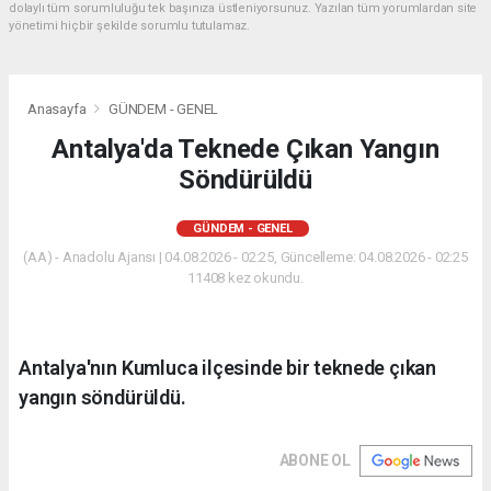
dolaylı tüm sorumluluğu tek başınıza üstleniyorsunuz. Yazılan tüm yorumlardan site
yönetimi hiçbir şekilde sorumlu tutulamaz.
Anasayfa
GÜNDEM - GENEL
Antalya'da Teknede Çıkan Yangın
Söndürüldü
GÜNDEM - GENEL
(AA) - Anadolu Ajansı | 04.08.2026 - 02:25, Güncelleme: 04.08.2026 - 02:25
11408 kez okundu.
Antalya'nın Kumluca ilçesinde bir teknede çıkan
yangın söndürüldü.
ABONE OL