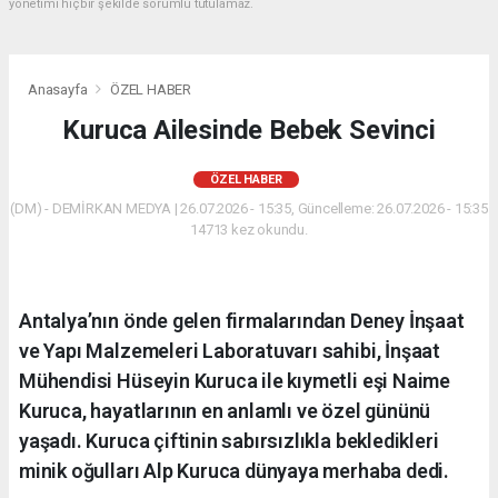
yönetimi hiçbir şekilde sorumlu tutulamaz.
Anasayfa
ÖZEL HABER
Kuruca Ailesinde Bebek Sevinci
ÖZEL HABER
(DM) - DEMİRKAN MEDYA | 26.07.2026 - 15:35, Güncelleme: 26.07.2026 - 15:35
14713 kez okundu.
Antalya’nın önde gelen firmalarından Deney İnşaat
ve Yapı Malzemeleri Laboratuvarı sahibi, İnşaat
Mühendisi Hüseyin Kuruca ile kıymetli eşi Naime
Kuruca, hayatlarının en anlamlı ve özel gününü
yaşadı. Kuruca çiftinin sabırsızlıkla bekledikleri
minik oğulları Alp Kuruca dünyaya merhaba dedi.