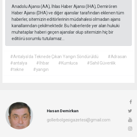
Anadolu Ajansı (AA), İhlas Haber Ajansı (İHA), Demirören
Haber Ajansı (DHA) ve diğer ajanslar tarafından eklenen tüm
haberler, sitemizin editörlerinin müdahalesi olmadan ajans
kanallarından çekilmektedir. Bu haberlerde yer alan hukuki
muhataplar haberi geçen ajanslar olup sitemizin hiç bir
editörü sorumlu tutulamaz...
#Antalya'da Teknede Çıkan Yangın Söndürüldü
#Adrasan
#antalya
#İhbar
#Kumluca
#Sahil Güvenlik
#tekne
#yangın
Hasan Demirkan
gollerbolgesigazetesi@gmail.com