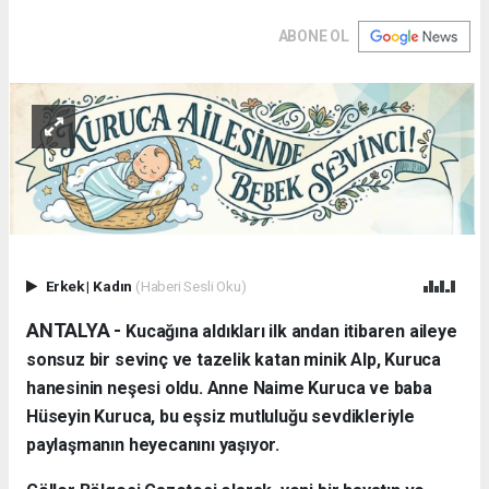
ABONE OL
Erkek
|
Kadın
(Haberi Sesli Oku)
ANTALYA - ​
Kucağına aldıkları ilk andan itibaren aileye
sonsuz bir sevinç ve tazelik katan minik Alp, Kuruca
hanesinin neşesi oldu. Anne Naime Kuruca ve baba
Hüseyin Kuruca, bu eşsiz mutluluğu sevdikleriyle
paylaşmanın heyecanını yaşıyor.