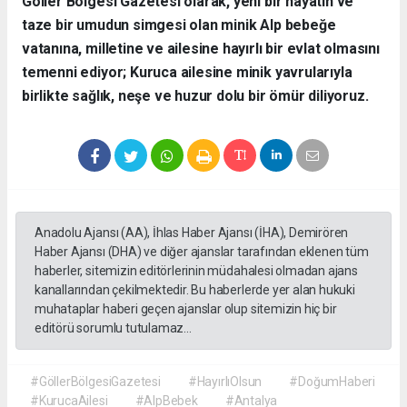
​Göller Bölgesi Gazetesi olarak, yeni bir hayatın ve
taze bir umudun simgesi olan minik Alp bebeğe
vatanına, milletine ve ailesine hayırlı bir evlat olmasını
temenni ediyor; Kuruca ailesine minik yavrularıyla
birlikte sağlık, neşe ve huzur dolu bir ömür diliyoruz.
Anadolu Ajansı (AA), İhlas Haber Ajansı (İHA), Demirören
Haber Ajansı (DHA) ve diğer ajanslar tarafından eklenen tüm
haberler, sitemizin editörlerinin müdahalesi olmadan ajans
kanallarından çekilmektedir. Bu haberlerde yer alan hukuki
muhataplar haberi geçen ajanslar olup sitemizin hiç bir
editörü sorumlu tutulamaz...
#GöllerBölgesiGazetesi
#HayırlıOlsun
#DoğumHaberi
#KurucaAilesi
#AlpBebek
#Antalya