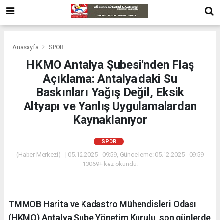
Anasayfa
SPOR
HKMO Antalya Şubesi'nden Flaş
Açıklama: Antalya'daki Su
Baskınları Yağış Değil, Eksik
Altyapı ve Yanlış Uygulamalardan
Kaynaklanıyor
SPOR
(Haber Merkezi) - | 05.12.2025 - 09:59, Güncelleme: 05.12.2025 - 09:59
13069+ kez okundu.
​TMMOB Harita ve Kadastro Mühendisleri Odası
(HKMO) Antalya Şube Yönetim Kurulu, son günlerde