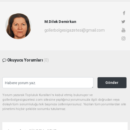
M.Dilek Demirkan
gollerbolgesigazetesi@gmail.com
Okuyucu Yorumları
(0)
Gönder
Yorum yazarak Topluluk Kuralları’nı kabul etmiş bulunuyor ve
gollerbolgesigazetesi.com sitesine yaptığınız yorumunuzla ilgili doğrudan veya
dolaylı tüm sorumluluğu tek başınıza üstleniyorsunuz. Yazılan tüm yorumlardan site
yönetimi hiçbir şekilde sorumlu tutulamaz.