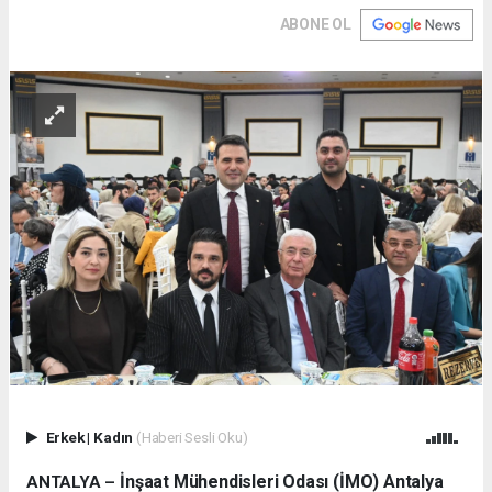
ABONE OL
Erkek
|
Kadın
(Haberi Sesli Oku)
İnşaat Mühendisleri Odası (İMO) Antalya
ANTALYA –