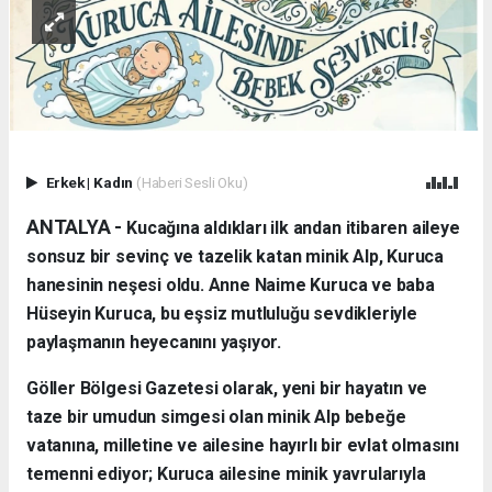
Erkek
|
Kadın
(Haberi Sesli Oku)
ANTALYA - ​
Kucağına aldıkları ilk andan itibaren aileye
sonsuz bir sevinç ve tazelik katan minik Alp, Kuruca
hanesinin neşesi oldu. Anne Naime Kuruca ve baba
Hüseyin Kuruca, bu eşsiz mutluluğu sevdikleriyle
paylaşmanın heyecanını yaşıyor.
​Göller Bölgesi Gazetesi olarak, yeni bir hayatın ve
taze bir umudun simgesi olan minik Alp bebeğe
vatanına, milletine ve ailesine hayırlı bir evlat olmasını
temenni ediyor; Kuruca ailesine minik yavrularıyla