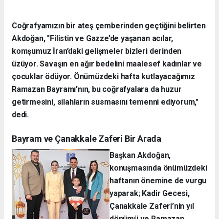
Coğrafyamızın bir ateş çemberinden geçtiğini belirten
Akdoğan, "Filistin ve Gazze’de yaşanan acılar,
komşumuz İran’daki gelişmeler bizleri derinden
üzüyor. Savaşın en ağır bedelini maalesef kadınlar ve
çocuklar ödüyor. Önümüzdeki hafta kutlayacağımız
Ramazan Bayramı’nın, bu coğrafyalara da huzur
getirmesini, silahların susmasını temenni ediyorum,"
dedi.
Bayram ve Çanakkale Zaferi Bir Arada
Başkan Akdoğan,
konuşmasında önümüzdeki
haftanın önemine de vurgu
yaparak; Kadir Gecesi,
Çanakkale Zaferi’nin yıl
dönümü ve Ramazan