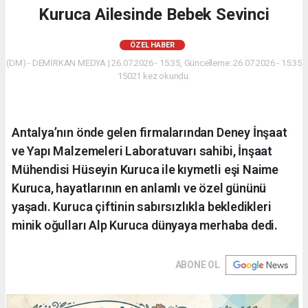
Kuruca Ailesinde Bebek Sevinci
ÖZEL HABER
(DM) - DEMİRKAN MEDYA | 26.07.2026 - 15:35, Güncelleme: 26.07.2026 - 15:35
15021 kez okundu.
Antalya’nın önde gelen firmalarından Deney İnşaat
ve Yapı Malzemeleri Laboratuvarı sahibi, İnşaat
Mühendisi Hüseyin Kuruca ile kıymetli eşi Naime
Kuruca, hayatlarının en anlamlı ve özel gününü
yaşadı. Kuruca çiftinin sabırsızlıkla bekledikleri
minik oğulları Alp Kuruca dünyaya merhaba dedi.
ABONE OL