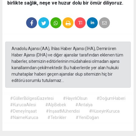
birlikte sağlık, neşe ve huzur dolu bir ömür diliyoruz.
Anadolu Ajansı (AA), İhlas Haber Ajansı (İHA), Demirören
Haber Ajansı (DHA) ve diğer ajanslar tarafından eklenen tüm
haberler, sitemizin editörlerinin müdahalesi olmadan ajans
kanallarından çekilmektedir. Bu haberlerde yer alan hukuki
muhataplar haberi geçen ajanslar olup sitemizin hiç bir
editörü sorumlu tutulamaz...
#GöllerBölgesiGazetesi
#HayırlıOlsun
#DoğumHaberi
#KurucaAilesi
#AlpBebek
#Antalya
#Deneyİnşaat
#İnşaatMühendisi
#HüseyinKuruca
#NaimeKuruca
#Tebrikler
#YeniDoğan