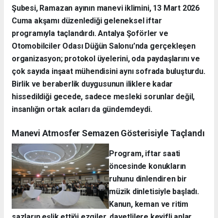
Şubesi, Ramazan ayının manevi iklimini, 13 Mart 2026
Cuma akşamı düzenlediği geleneksel iftar
programıyla taçlandırdı. Antalya Şoförler ve
Otomobilciler Odası Düğün Salonu’nda gerçekleşen
organizasyon; protokol üyelerini, oda paydaşlarını ve
çok sayıda inşaat mühendisini aynı sofrada buluşturdu.
Birlik ve beraberlik duygusunun iliklere kadar
hissedildiği gecede, sadece mesleki sorunlar değil,
insanlığın ortak acıları da gündemdeydi.
Manevi Atmosfer Semazen Gösterisiyle Taçlandı
Program, iftar saati
öncesinde konukların
ruhunu dinlendiren bir
müzik dinletisiyle başladı.
Kanun, keman ve ritim
sazların eşlik ettiği ezgiler, davetlilere keyifli anlar