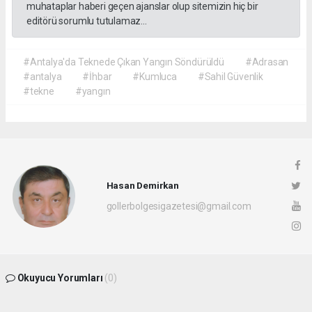
muhataplar haberi geçen ajanslar olup sitemizin hiç bir
editörü sorumlu tutulamaz...
#Antalya'da Teknede Çıkan Yangın Söndürüldü
#Adrasan
#antalya
#İhbar
#Kumluca
#Sahil Güvenlik
#tekne
#yangın
Hasan Demirkan
gollerbolgesigazetesi@gmail.com
Okuyucu Yorumları
(0)