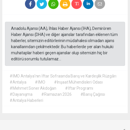
Anadolu Ajansı (AA), İhlas Haber Ajansı (İHA), Demirören
Haber Ajansı (DHA) ve diğer ajanslar tarafından eklenen tüm
haberler, sitemizin editörlerinin müdahalesi olmadan ajans
kanallarından çekilmektedir. Bu haberlerde yer alan hukuki
muhataplar haberi geçen ajanslar olup sitemizin hiç bir
editörü sorumlu tutulamaz...
#İMO Antalya’nın İftar Sofrasında Barış ve Kardeşlik Rüzgârı
#Antalya
#İMO
#İnşaat Mühendisleri Odası
#Mehmet Soner Akdoğan
#İftar Programı
#Dayanışma
#Ramazan 2026
#Barış Çağrısı
#Antalya Haberleri