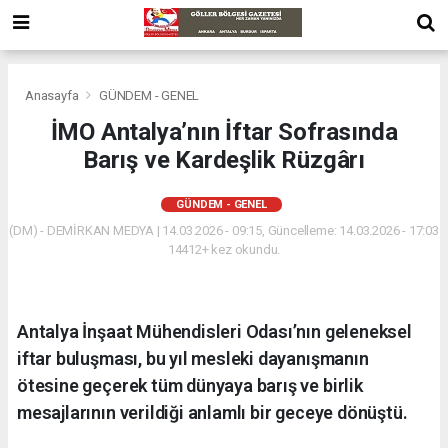
Anasayfa
GÜNDEM - GENEL
İMO Antalya’nın İftar Sofrasında
Barış ve Kardeşlik Rüzgârı
GÜNDEM - GENEL
(DM) - DEMİRKAN MEDYA | 14.03.2026 - 09:15, Güncelleme: 14.03.2026 - 17:03
14412+ kez okundu.
Antalya İnşaat Mühendisleri Odası’nın geleneksel
iftar buluşması, bu yıl mesleki dayanışmanın
ötesine geçerek tüm dünyaya barış ve birlik
mesajlarının verildiği anlamlı bir geceye dönüştü.