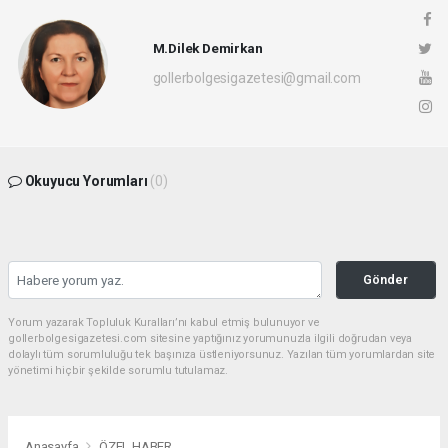
M.Dilek Demirkan
gollerbolgesigazetesi@gmail.com
Okuyucu Yorumları
(0)
Gönder
Yorum yazarak Topluluk Kuralları’nı kabul etmiş bulunuyor ve
gollerbolgesigazetesi.com sitesine yaptığınız yorumunuzla ilgili doğrudan veya
dolaylı tüm sorumluluğu tek başınıza üstleniyorsunuz. Yazılan tüm yorumlardan site
yönetimi hiçbir şekilde sorumlu tutulamaz.
Anasayfa
ÖZEL HABER