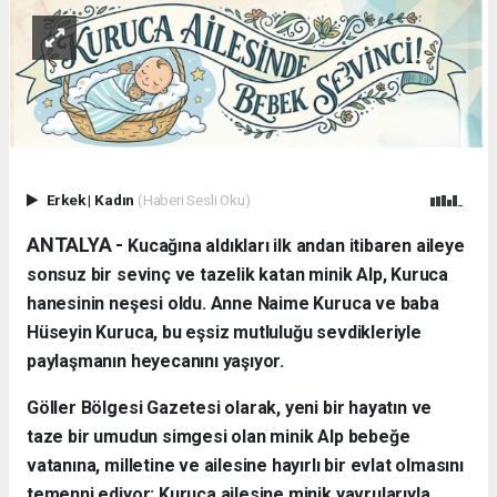
Erkek
|
Kadın
(Haberi Sesli Oku)
ANTALYA - ​
Kucağına aldıkları ilk andan itibaren aileye
sonsuz bir sevinç ve tazelik katan minik Alp, Kuruca
hanesinin neşesi oldu. Anne Naime Kuruca ve baba
Hüseyin Kuruca, bu eşsiz mutluluğu sevdikleriyle
paylaşmanın heyecanını yaşıyor.
​Göller Bölgesi Gazetesi olarak, yeni bir hayatın ve
taze bir umudun simgesi olan minik Alp bebeğe
vatanına, milletine ve ailesine hayırlı bir evlat olmasını
temenni ediyor; Kuruca ailesine minik yavrularıyla