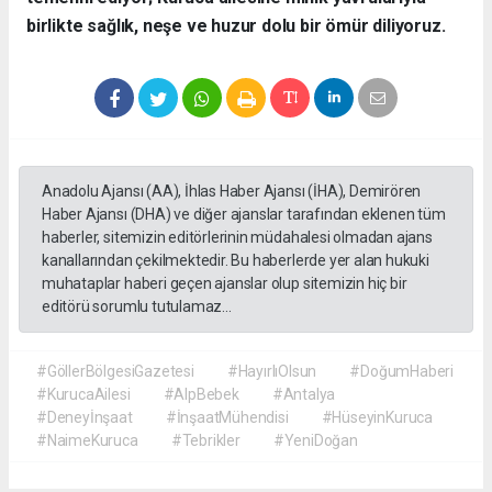
birlikte sağlık, neşe ve huzur dolu bir ömür diliyoruz.
Anadolu Ajansı (AA), İhlas Haber Ajansı (İHA), Demirören
Haber Ajansı (DHA) ve diğer ajanslar tarafından eklenen tüm
haberler, sitemizin editörlerinin müdahalesi olmadan ajans
kanallarından çekilmektedir. Bu haberlerde yer alan hukuki
muhataplar haberi geçen ajanslar olup sitemizin hiç bir
editörü sorumlu tutulamaz...
#GöllerBölgesiGazetesi
#HayırlıOlsun
#DoğumHaberi
#KurucaAilesi
#AlpBebek
#Antalya
#Deneyİnşaat
#İnşaatMühendisi
#HüseyinKuruca
#NaimeKuruca
#Tebrikler
#YeniDoğan