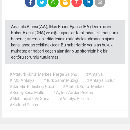
Anadolu Ajansı (AA), İhlas Haber Ajansı (İHA), Demirören
Haber Ajansı (DHA) ve diğer ajanslar tarafından eklenen tüm
haberler, sitemizin editörlerinin müdahalesi olmadan ajans
kanallarından çekilmektedir. Bu haberlerde yer alan hukuki
muhataplar haberi geçen ajanslar olup sitemizin hiç bir
editörü sorumlu tutulamaz...
#Atatürk Kültür Merkezi Perge Salonu
#Antalya
#İMO Antalya
#Türk Sanat Müziği
#Antalya Kültür
#Sanatın Birleştirici Gücü
#Atatürk Kültür Merkezi
#Sonay Koca Mutlu
#Ayten Vardar Pektaş
#Mühendislik Ve Sanat
#Antalya Etkinlik
#Kültürel Yaşam