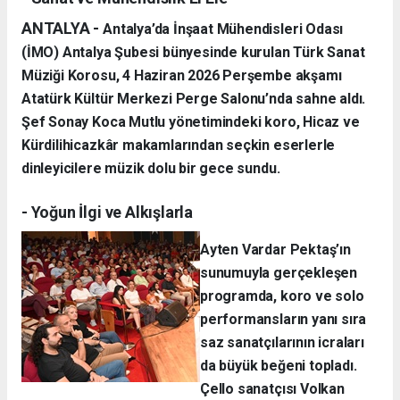
ANTALYA -
Antalya’da İnşaat Mühendisleri Odası
(İMO) Antalya Şubesi bünyesinde kurulan Türk Sanat
Müziği Korosu, 4 Haziran 2026 Perşembe akşamı
Atatürk Kültür Merkezi Perge Salonu’nda sahne aldı.
Şef Sonay Koca Mutlu yönetimindeki koro, Hicaz ve
Kürdilihicazkâr makamlarından seçkin eserlerle
dinleyicilere müzik dolu bir gece sundu.
- Yoğun İlgi ve Alkışlarla
Ayten Vardar Pektaş’ın
sunumuyla gerçekleşen
programda, koro ve solo
performansların yanı sıra
saz sanatçılarının icraları
da büyük beğeni topladı.
Çello sanatçısı Volkan