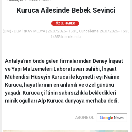
Kuruca Ailesinde Bebek Sevinci
ÖZEL HABER
(DM) - DEMİRKAN MEDYA | 26.07.2026 - 15:35, Güncelleme: 26.07.2026 - 15:35
14858 kez okundu.
Antalya’nın önde gelen firmalarından Deney İnşaat
ve Yapı Malzemeleri Laboratuvarı sahibi, İnşaat
Mühendisi Hüseyin Kuruca ile kıymetli eşi Naime
Kuruca, hayatlarının en anlamlı ve özel gününü
yaşadı. Kuruca çiftinin sabırsızlıkla bekledikleri
minik oğulları Alp Kuruca dünyaya merhaba dedi.
ABONE OL