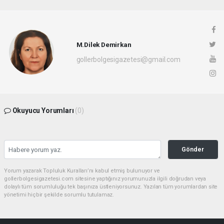
M.Dilek Demirkan
gollerbolgesigazetesi@gmail.com
Okuyucu Yorumları
(0)
Gönder
Yorum yazarak Topluluk Kuralları’nı kabul etmiş bulunuyor ve
gollerbolgesigazetesi.com sitesine yaptığınız yorumunuzla ilgili doğrudan veya
dolaylı tüm sorumluluğu tek başınıza üstleniyorsunuz. Yazılan tüm yorumlardan site
yönetimi hiçbir şekilde sorumlu tutulamaz.