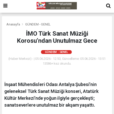
Anasayfa
GÜNDEM - GENEL
İMO Türk Sanat Müziği
Korosu’ndan Unutulmaz Gece
GÜNDEM - GENEL
(Haber Merkezi) - | 05.06.2026 - 12:50, Güncelleme: 05.06.2026 - 13:51
13586+ kez okundu.
İnşaat Mühendisleri Odası Antalya Şubesi’nin
geleneksel Türk Sanat Müziği konseri, Atatürk
Kültür Merkezi’nde yoğun ilgiyle gerçekleşti;
sanatseverlere unutulmaz bir akşam yaşattı.