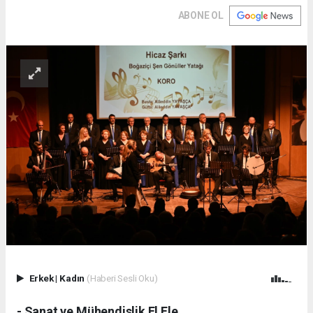
ABONE OL
Erkek
|
Kadın
(Haberi Sesli Oku)
- Sanat ve Mühendislik El Ele