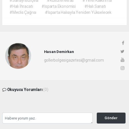
#Sanayi Bütçesi
#Kültürel Miras
#Yerel Kalkınma
#Halı İhracatı
#Isparta Ekonomisi
#Halı Sanatı
#Meclis Çağrısı
#Isparta Halısıyla Yeniden Yükselecek
Hasan Demirkan
gollerbolgesigazetesi@gmail.com
Okuyucu Yorumları
(0)
Gönder