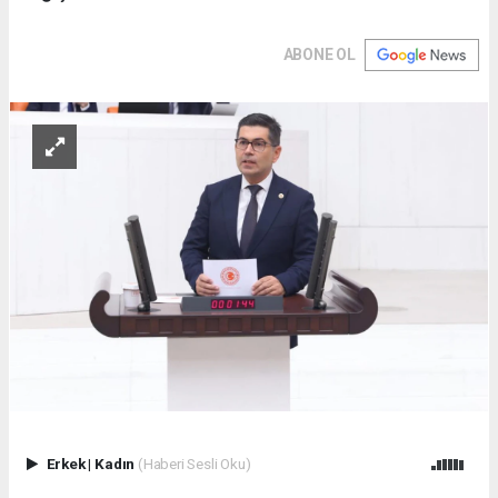
ABONE OL
Erkek
|
Kadın
(Haberi Sesli Oku)