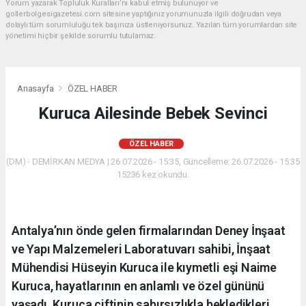
Yorum yazarak Topluluk Kuralları’nı kabul etmiş bulunuyor ve
gollerbolgesigazetesi.com sitesine yaptığınız yorumunuzla ilgili doğrudan veya
dolaylı tüm sorumluluğu tek başınıza üstleniyorsunuz. Yazılan tüm yorumlardan site
yönetimi hiçbir şekilde sorumlu tutulamaz.
Anasayfa
ÖZEL HABER
Kuruca Ailesinde Bebek Sevinci
ÖZEL HABER
(DM) - DEMİRKAN MEDYA | 26.07.2026 - 15:35, Güncelleme: 26.07.2026 - 15:35
15236 kez okundu.
Antalya’nın önde gelen firmalarından Deney İnşaat
ve Yapı Malzemeleri Laboratuvarı sahibi, İnşaat
Mühendisi Hüseyin Kuruca ile kıymetli eşi Naime
Kuruca, hayatlarının en anlamlı ve özel gününü
yaşadı. Kuruca çiftinin sabırsızlıkla bekledikleri