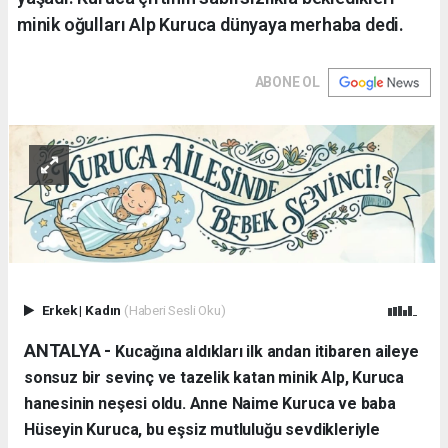
minik oğulları Alp Kuruca dünyaya merhaba dedi.
ABONE OL
Erkek
|
Kadın
(Haberi Sesli Oku)
ANTALYA - ​
Kucağına aldıkları ilk andan itibaren aileye
sonsuz bir sevinç ve tazelik katan minik Alp, Kuruca
hanesinin neşesi oldu. Anne Naime Kuruca ve baba
Hüseyin Kuruca, bu eşsiz mutluluğu sevdikleriyle