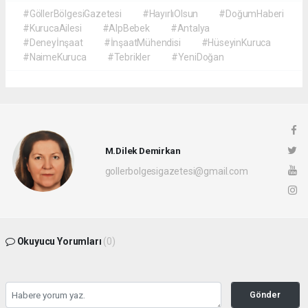
#GöllerBölgesiGazetesi
#HayırlıOlsun
#DoğumHaberi
#KurucaAilesi
#AlpBebek
#Antalya
#Deneyİnşaat
#İnşaatMühendisi
#HüseyinKuruca
#NaimeKuruca
#Tebrikler
#YeniDoğan
M.Dilek Demirkan
gollerbolgesigazetesi@gmail.com
Okuyucu Yorumları
(0)
Gönder