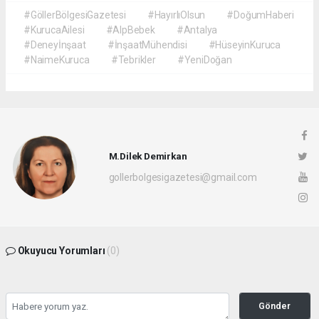
#GöllerBölgesiGazetesi
#HayırlıOlsun
#DoğumHaberi
#KurucaAilesi
#AlpBebek
#Antalya
#Deneyİnşaat
#İnşaatMühendisi
#HüseyinKuruca
#NaimeKuruca
#Tebrikler
#YeniDoğan
M.Dilek Demirkan
gollerbolgesigazetesi@gmail.com
Okuyucu Yorumları
(0)
Gönder