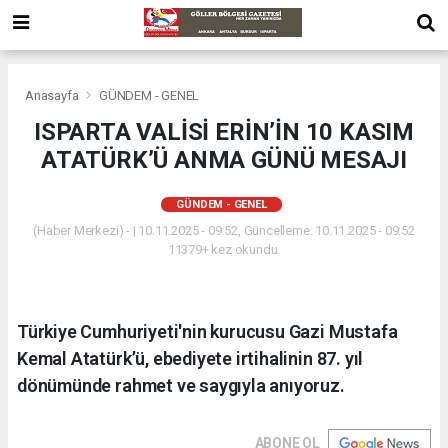
Anasayfa
GÜNDEM - GENEL
ISPARTA VALİSİ ERİN’İN 10 KASIM
ATATÜRK’Ü ANMA GÜNÜ MESAJI
GÜNDEM - GENEL
(Haber Merkezi) - | 10.11.2025 - 09:52, Güncelleme: 10.11.2025 - 09:52
11379+ kez okundu.
Türkiye Cumhuriyeti'nin kurucusu Gazi Mustafa
Kemal Atatürk’ü, ebediyete irtihalinin 87. yıl
dönümünde rahmet ve saygıyla anıyoruz.
ABONE OL