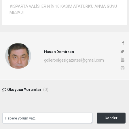
#ISPARTA VALİSİ ERİN’İN 10 KASIM ATATÜRK’Ü ANMA GÜNÜ
MESAJI
Hasan Demirkan
gollerbolgesigazetesi@gmail.com
Okuyucu Yorumları
(0)
Gönder