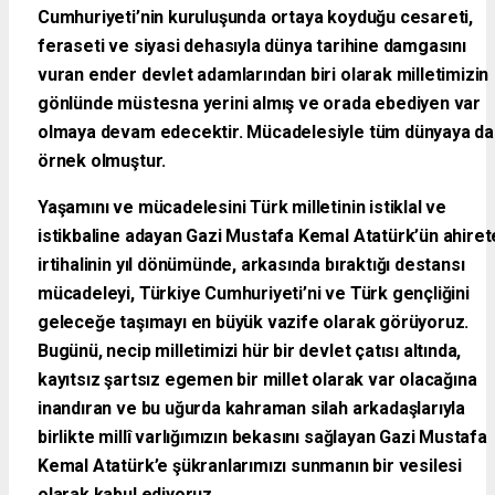
Cumhuriyeti’nin kuruluşunda ortaya koyduğu cesareti,
feraseti ve siyasi dehasıyla dünya tarihine damgasını
vuran ender devlet adamlarından biri olarak milletimizin
gönlünde müstesna yerini almış ve orada ebediyen var
olmaya devam edecektir. Mücadelesiyle tüm dünyaya da
örnek olmuştur.
Yaşamını ve mücadelesini Türk milletinin istiklal ve
istikbaline adayan Gazi Mustafa Kemal Atatürk’ün ahiret
irtihalinin yıl dönümünde, arkasında bıraktığı destansı
mücadeleyi, Türkiye Cumhuriyeti’ni ve Türk gençliğini
geleceğe taşımayı en büyük vazife olarak görüyoruz.
Bugünü, necip milletimizi hür bir devlet çatısı altında,
kayıtsız şartsız egemen bir millet olarak var olacağına
inandıran ve bu uğurda kahraman silah arkadaşlarıyla
birlikte millî varlığımızın bekasını sağlayan Gazi Mustafa
Kemal Atatürk’e şükranlarımızı sunmanın bir vesilesi
olarak kabul ediyoruz.