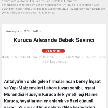
Yorum yazarak Topluluk Kuralları’nı kabul etmiş bulunuyor ve
gollerbolgesigazetesi.com sitesine yaptığınız yorumunuzla ilgili doğrudan veya
dolaylı tüm sorumluluğu tek başınıza üstleniyorsunuz. Yazılan tüm yorumlardan site
yönetimi hiçbir şekilde sorumlu tutulamaz.
Anasayfa
ÖZEL HABER
Kuruca Ailesinde Bebek Sevinci
ÖZEL HABER
(DM) - DEMİRKAN MEDYA | 26.07.2026 - 15:35, Güncelleme: 26.07.2026 - 15:35
14614 kez okundu.
Antalya’nın önde gelen firmalarından Deney İnşaat
ve Yapı Malzemeleri Laboratuvarı sahibi, İnşaat
Mühendisi Hüseyin Kuruca ile kıymetli eşi Naime
Kuruca, hayatlarının en anlamlı ve özel gününü
yaşadı. Kuruca çiftinin sabırsızlıkla bekledikleri