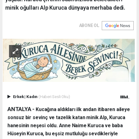
minik oğulları Alp Kuruca dünyaya merhaba dedi.
ABONE OL
Erkek
|
Kadın
(Haberi Sesli Oku)
ANTALYA - ​
Kucağına aldıkları ilk andan itibaren aileye
sonsuz bir sevinç ve tazelik katan minik Alp, Kuruca
hanesinin neşesi oldu. Anne Naime Kuruca ve baba
Hüseyin Kuruca, bu eşsiz mutluluğu sevdikleriyle