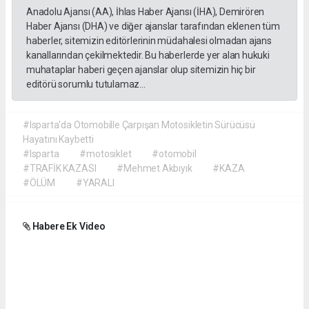
Anadolu Ajansı (AA), İhlas Haber Ajansı (İHA), Demirören
Haber Ajansı (DHA) ve diğer ajanslar tarafından eklenen tüm
haberler, sitemizin editörlerinin müdahalesi olmadan ajans
kanallarından çekilmektedir. Bu haberlerde yer alan hukuki
muhataplar haberi geçen ajanslar olup sitemizin hiç bir
editörü sorumlu tutulamaz...
#Isparta'da Otomobille Çarpışan Motosikletin Sürücüsü
Hayatını Kaybetti
#Isparta
#motosiklet
#otomobil
#TRAFİK KAZASI
#Mehmet Akbıyık
#KAZA
#ÖLÜM
#YARALI
Habere Ek Video