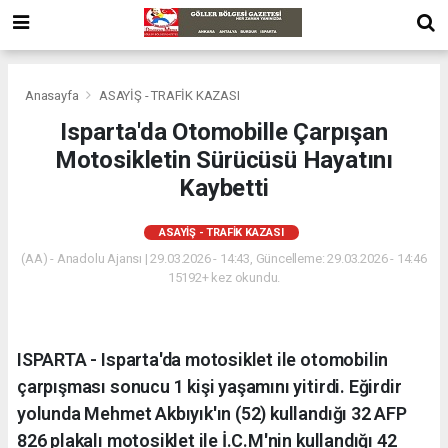
Anasayfa
ASAYİŞ - TRAFİK KAZASI
Isparta'da Otomobille Çarpışan
Motosikletin Sürücüsü Hayatını
Kaybetti
ASAYİŞ - TRAFİK KAZASI
(AA) - Anadolu Ajansı | 29.03.2026 - 14:43, Güncelleme: 29.03.2026 - 14:46
15192+ kez okundu.
ISPARTA - Isparta'da motosiklet ile otomobilin
çarpışması sonucu 1 kişi yaşamını yitirdi. Eğirdir
yolunda Mehmet Akbıyık'ın (52) kullandığı 32 AFP
826 plakalı motosiklet ile İ.C.M'nin kullandığı 42