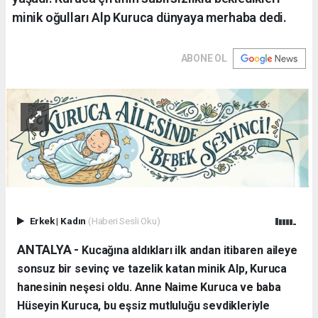
minik oğulları Alp Kuruca dünyaya merhaba dedi.
ABONE OL
Erkek
|
Kadın
(Haberi Sesli Oku)
ANTALYA - ​
Kucağına aldıkları ilk andan itibaren aileye
sonsuz bir sevinç ve tazelik katan minik Alp, Kuruca
hanesinin neşesi oldu. Anne Naime Kuruca ve baba
Hüseyin Kuruca, bu eşsiz mutluluğu sevdikleriyle