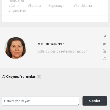
Tutuklandı
#Gönen
#Isparta
#operasyon
#tutuklama
#uyuşturucu
M.Dilek Demirkan
gollerbolgesigazetesi@gmail.com
Okuyucu Yorumları
(0)
Gönder