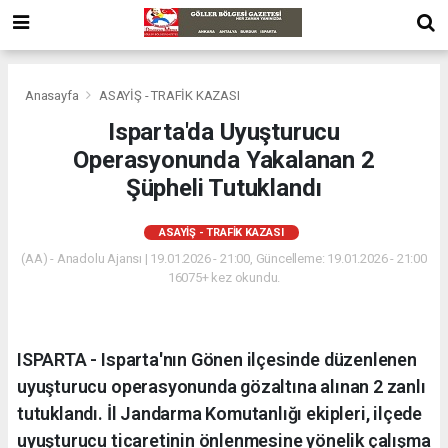
Anasayfa
ASAYİŞ - TRAFİK KAZASI
Isparta'da Uyuşturucu
Operasyonunda Yakalanan 2
Şüpheli Tutuklandı
ASAYİŞ - TRAFİK KAZASI
(AA) - Anadolu Ajansı | 19.01.2026 - 21:00, Güncelleme: 19.01.2026 - 21:00
16075+ kez okundu.
ISPARTA - Isparta'nın Gönen ilçesinde düzenlenen
uyuşturucu operasyonunda gözaltına alınan 2 zanlı
tutuklandı. İl Jandarma Komutanlığı ekipleri, ilçede
uyuşturucu ticaretinin önlenmesine yönelik çalışma