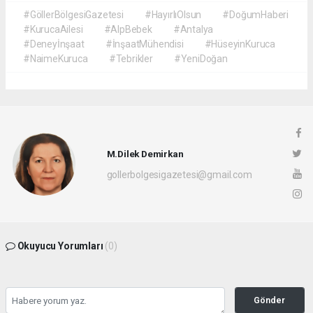
#GöllerBölgesiGazetesi
#HayırlıOlsun
#DoğumHaberi
#KurucaAilesi
#AlpBebek
#Antalya
#Deneyİnşaat
#İnşaatMühendisi
#HüseyinKuruca
#NaimeKuruca
#Tebrikler
#YeniDoğan
M.Dilek Demirkan
gollerbolgesigazetesi@gmail.com
Okuyucu Yorumları
(0)
Gönder