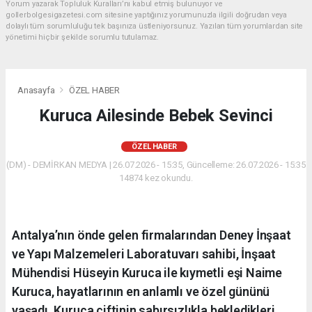
Yorum yazarak Topluluk Kuralları’nı kabul etmiş bulunuyor ve
gollerbolgesigazetesi.com sitesine yaptığınız yorumunuzla ilgili doğrudan veya
dolaylı tüm sorumluluğu tek başınıza üstleniyorsunuz. Yazılan tüm yorumlardan site
yönetimi hiçbir şekilde sorumlu tutulamaz.
Anasayfa
ÖZEL HABER
Kuruca Ailesinde Bebek Sevinci
ÖZEL HABER
(DM) - DEMİRKAN MEDYA | 26.07.2026 - 15:35, Güncelleme: 26.07.2026 - 15:35
14874 kez okundu.
Antalya’nın önde gelen firmalarından Deney İnşaat
ve Yapı Malzemeleri Laboratuvarı sahibi, İnşaat
Mühendisi Hüseyin Kuruca ile kıymetli eşi Naime
Kuruca, hayatlarının en anlamlı ve özel gününü
yaşadı. Kuruca çiftinin sabırsızlıkla bekledikleri