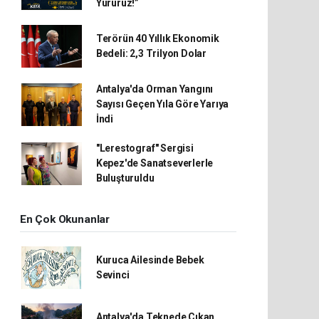
Yürürüz!”
Terörün 40 Yıllık Ekonomik
Bedeli: 2,3 Trilyon Dolar
Antalya'da Orman Yangını
Sayısı Geçen Yıla Göre Yarıya
İndi
"Lerestograf" Sergisi
Kepez'de Sanatseverlerle
Buluşturuldu
En Çok Okunanlar
Kuruca Ailesinde Bebek
Sevinci
Antalya'da Teknede Çıkan