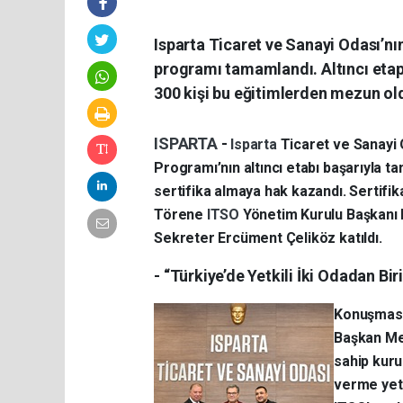
Isparta Ticaret ve Sanayi Odası’nı
programı tamamlandı. Altıncı etap 
300 kişi bu eğitimlerden mezun ol
ISPARTA
-
Isparta
Ticaret ve Sanayi 
Programı’nın altıncı etabı başarıyla t
sertifika almaya hak kazandı. Sertifik
Törene
ITSO
Yönetim Kurulu Başkanı 
Sekreter Ercüment Çeliköz katıldı.
- “Türkiye’de Yetkili İki Odadan Bir
Konuşmas
Başkan Met
sahip kuru
verme yetk