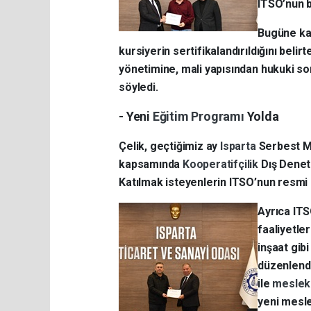
ITSO’nun bu
Bugüne kad
kursiyerin sertifikalandırıldığını beli
yönetimine, mali yapısından hukuki so
söyledi.
- Yeni
Eğitim Programı
Yolda
Çelik, geçtiğimiz ay
Isparta
Serbest M
kapsamında
Kooperatifçilik
Dış Denet
Katılmak isteyenlerin ITSO’nun resmi i
Ayrıca IT
faaliyetler
inşaat gib
düzenlendi
ile
mesleki
yeni mesle