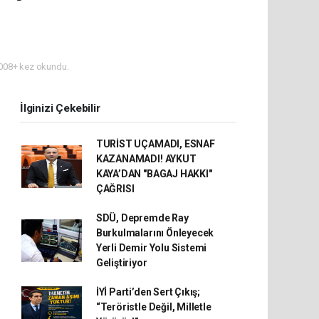
008+ kez okundu.
İlginizi Çekebilir
TURİST UÇAMADI, ESNAF
KAZANAMADI! AYKUT
KAYA’DAN "BAGAJ HAKKI"
ÇAĞRISI
SDÜ, Depremde Ray
Burkulmalarını Önleyecek
Yerli Demir Yolu Sistemi
Geliştiriyor
İYİ Parti’den Sert Çıkış;
“Teröristle Değil, Milletle