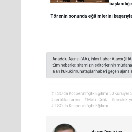
başlandığın
Törenin sonunda eğitimlerini başarıyla
Anadolu Ajansı (AA), İhlas Haber Ajansı (İHA
tüm haberler, sitemizin editörlerinin müdaha
alan hukuki muhataplar haberi geçen ajanslar
#ITSO’da Kooperatifçilik Eğitimi: 50 Kursiyer S
#sertifika töreni
#Metin Çelik
#mesleki yet
#ITSO’da Kooperatifçilik Eğitimi
Hasan Demirkan