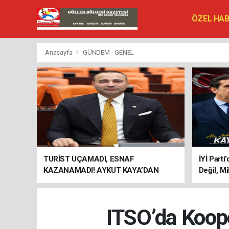
ÖZEL HA
SİYASET
VEFAT ED
Anasayfa
GÜNDEM - GENEL
TURİST UÇAMADI, ESNAF
İYİ Parti
KAZANAMADI! AYKUT KAYA’DAN
Değil, Mi
"BAGAJ HAKKI" ÇAĞRISI
ITSO’da Koope