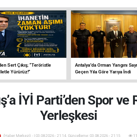
’den Sert Çıkış; “Teröristle
Antalya'da Orman Yangını Sayı
lletle Yürürüz!”
Geçen Yıla Göre Yarıya İndi
a İYİ Parti’den Spor ve
Yerleşkesi
(Haber Merkezi) - | 03.08.2026 - 21:14, Güncelleme: 03.08.2026 - 21:15
11