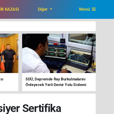
FİK KAZASI
Diğer
Menü
GAZETEMİZ
sı
SDÜ, Depremde Ray Burkulmalarını
Önleyecek Yerli Demir Yolu Sistemi
Geliştiriyor
iyer Sertifika