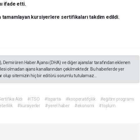
ı ifade etti.
 tamamlayan kursiyerlere sertifikaları takdim edildi.
), Demirören Haber Ajansı (DHA) ve diğer ajanslar tarafından eklenen
lesi olmadan ajans kanallarından çekilmektedir. Bu haberlerde yer
 olup sitemizin hiç bir editörü sorumlu tutulamaz...
ertifika Aldı
#ITSO
#Isparta
#kooperatifçilik
#eğitim programı
erlilik
#kursiyerler
#yerel haber
#ekonomi
#toplum