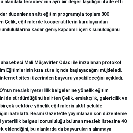
 alandaki tecrübesinin ayrı bir değer taşıdığını ifade etti.
ar düzenlenen altı eğitim programıyla toplam 300
rten Çelik, eğitimlerde kooperatiflerin kuruluşundan
rumluluklarına kadar geniş kapsamlı içerik sunulduğunu
uhasebeci Mali Müşavirler Odası ile imzalanan protokol
im Eğitimlerinin kısa süre içinde başlayacağını müjdeledi.
nternet sitesi üzerinden başvuru yapabileceğini açıkladı.
SO’nun
mesleki yeterlilik
belgelerine yönelik eğitim
ini de sürdürdüğünü belirten Çelik, emlakçılık, galericilik ve
i birçok sektöre yönelik eğitimlerin aktif şekilde
ğini hatırlattı. Resmi Gazete’de yayımlanan son düzenleme
 yeterlilik
belgesi zorunluluğu bulunan meslek listesine 40
k eklendiğini, bu alanlarda da başvuruların alınmaya