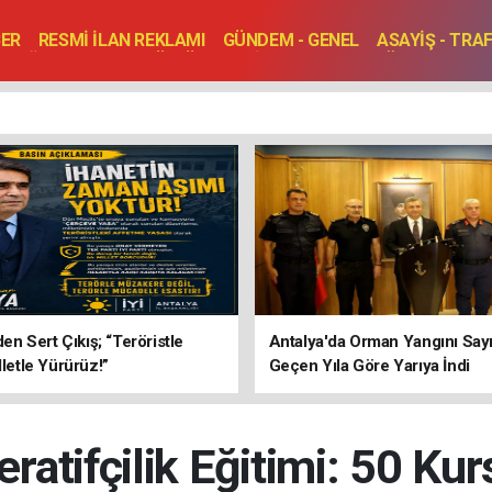
BER
RESMİ İLAN REKLAMI
GÜNDEM - GENEL
ASAYİŞ - TRA
SAĞLIK
SPOR
KÜLTÜR - TURİZM - SANAT
RÖPORTAJ
ENLER
TOPLANTI - DÜĞÜN
’den Sert Çıkış; “Teröristle
Antalya'da Orman Yangını Sayı
lletle Yürürüz!”
Geçen Yıla Göre Yarıya İndi
ratifçilik Eğitimi: 50 Kurs