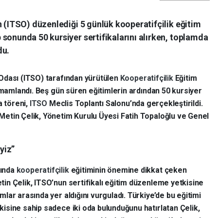
n (ITSO) düzenlediği 5 günlük kooperatifçilik eğitim
sonunda 50 kursiyer sertifikalarını alırken, toplamda
du.
Odası (ITSO) tarafından yürütülen
Kooperatifçilik
Eğitim
amamlandı. Beş gün süren eğitimlerin ardından 50 kursiyer
a töreni,
ITSO
Meclis Toplantı Salonu’nda gerçekleştirildi.
Metin Çelik, Yönetim Kurulu Üyesi Fatih Topaloğlu ve Genel
iyiz”
ında
kooperatifçilik
eğitiminin önemine dikkat çeken
in Çelik, ITSO’nun sertifikalı eğitim düzenleme yetkisine
mlar arasında yer aldığını vurguladı. Türkiye’de bu eğitimi
isine sahip sadece iki oda bulunduğunu hatırlatan Çelik,