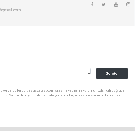
i@gmail.com
Gönder
nuyor ve gollerbolgesigazetesi.com sitesine yaptığınız yorumunuzla ilgili doğrudan
sunuz. Yazılan tüm yorumlardan site yönetimi hiçbir şekilde sorumlu tutulamaz.