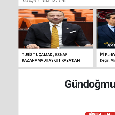
Anasayfa
GÜNDEM - GENEL
TURİST UÇAMADI, ESNAF
İYİ Parti
KAZANAMADI! AYKUT KAYA’DAN
Değil, Mi
"BAGAJ HAKKI" ÇAĞRISI
Gündoğmuş’
GÜNDEM - GENEL