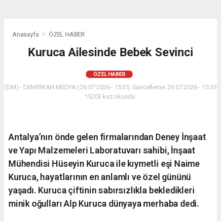
Anasayfa
ÖZEL HABER
Kuruca Ailesinde Bebek Sevinci
ÖZEL HABER
(DM) - DEMİRKAN MEDYA | 26.07.2026 - 15:35, Güncelleme: 26.07.2026 - 15:35
15203 kez okundu.
Antalya’nın önde gelen firmalarından Deney İnşaat
ve Yapı Malzemeleri Laboratuvarı sahibi, İnşaat
Mühendisi Hüseyin Kuruca ile kıymetli eşi Naime
Kuruca, hayatlarının en anlamlı ve özel gününü
yaşadı. Kuruca çiftinin sabırsızlıkla bekledikleri
minik oğulları Alp Kuruca dünyaya merhaba dedi.