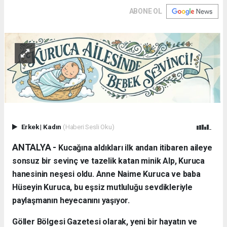
ABONE OL
Erkek
|
Kadın
(Haberi Sesli Oku)
ANTALYA - ​
Kucağına aldıkları ilk andan itibaren aileye
sonsuz bir sevinç ve tazelik katan minik Alp, Kuruca
hanesinin neşesi oldu. Anne Naime Kuruca ve baba
Hüseyin Kuruca, bu eşsiz mutluluğu sevdikleriyle
paylaşmanın heyecanını yaşıyor.
​Göller Bölgesi Gazetesi olarak, yeni bir hayatın ve