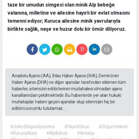
taze bir umudun simgesi olan minik Alp bebeğe
vatanına, milletine ve ailesine hayırlı bir evlat olmasını
temenni ediyor; Kuruca ailesine minik yavrularıyla
birlikte sağlık, neşe ve huzur dolu bir ömür diliyoruz.
Anadolu Ajansı (AA), İhlas Haber Ajansı (İHA), Demirören
Haber Ajansı (DHA) ve diğer ajanslar tarafından eklenen tüm
haberler, sitemizin editörlerinin müdahalesi olmadan ajans
kanallarından çekilmektedir. Bu haberlerde yer alan hukuki
muhataplar haberi geçen ajanslar olup sitemizin hiç bir
editörü sorumlu tutulamaz...
#GöllerBölgesiGazetesi
#HayırlıOlsun
#DoğumHaberi
#KurucaAilesi
#AlpBebek
#Antalya