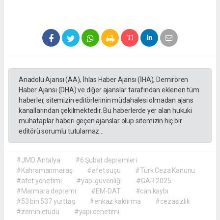
Anadolu Ajansı (AA), İhlas Haber Ajansı (İHA), Demirören
Haber Ajansı (DHA) ve diğer ajanslar tarafından eklenen tüm
haberler, sitemizin editörlerinin müdahalesi olmadan ajans
kanallarından çekilmektedir. Bu haberlerde yer alan hukuki
muhataplar haberi geçen ajanslar olup sitemizin hiç bir
editörü sorumlu tutulamaz...
#JMO Antalya
#6 Şubat depremleri
#Kahramanmaraş
#afet suçu
#Türk Ceza Kanunu
#afet yönetimi
#yapı güvenliği
#GAR 2025
#Marmara depremi
#EM-DAT
#can kaybı
#53 bin 537 yurttaş
#enkaz kaldırma
#cezasızlık
#zemin etüdü
#yapı denetimi