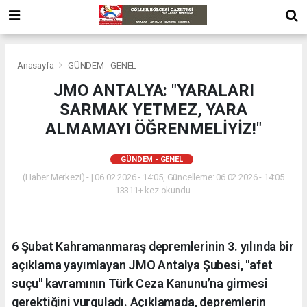
Anasayfa
GÜNDEM - GENEL
JMO ANTALYA: "YARALARI
SARMAK YETMEZ, YARA
ALMAMAYI ÖĞRENMELİYİZ!"
GÜNDEM - GENEL
(Haber Merkezi) - | 06.02.2026 - 14:05, Güncelleme: 06.02.2026 - 14:05
13311+ kez okundu.
​6 Şubat Kahramanmaraş depremlerinin 3. yılında bir
açıklama yayımlayan JMO Antalya Şubesi, "afet
suçu" kavramının Türk Ceza Kanunu’na girmesi
gerektiğini vurguladı. Açıklamada, depremlerin