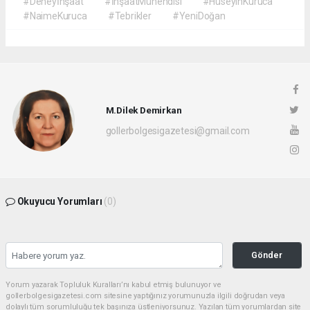
#Deneyİnşaat
#İnşaatMühendisi
#HüseyinKuruca
#NaimeKuruca
#Tebrikler
#YeniDoğan
M.Dilek Demirkan
gollerbolgesigazetesi@gmail.com
Okuyucu Yorumları
(0)
Gönder
Yorum yazarak Topluluk Kuralları’nı kabul etmiş bulunuyor ve
gollerbolgesigazetesi.com sitesine yaptığınız yorumunuzla ilgili doğrudan veya
dolaylı tüm sorumluluğu tek başınıza üstleniyorsunuz. Yazılan tüm yorumlardan site