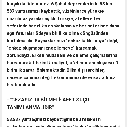
karşılıkla ödenemez. 6 Şubat depremlerinde 53 bin
537 yurttaşımızı kaybettik, yüzbinlerce yürekte
onarılmaz yaralar açıldı. Türkiye, afetlere her
seferinde hazırlıksız yakalanan ve her seferinde daha
ağır faturalar ödeyen bir ülke olma döngüsünden
kurtulmalıdır. Kaynaklarımızı "enkaz kaldırmaya" değil,
"enkaz oluşmasını engellemeye" harcamak
zorundayız. Erken müdahale ve önleme çalışmalarına
harcanacak 1 birimlik maliyet, afet sonrası oluşacak 7
birimlik zararı önlemektedir. Bilim dışı tercihler,
sadece canımızı değil, ekonomimizi de enkaz altında
bırakmaktadır.
- "CEZASIZLIK BİTMELİ: 'AFET SUÇU'
TANIMLANMALIDIR"
53.537 yurttaşımızı kaybettiğimiz bu felaketin
ardından, sorumluluğun sadece "kader"e yüklenmesini