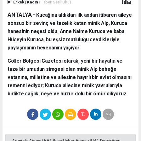
Erkek
|
Kadın
(Haberi Sesli Oku)
ANTALYA - ​
Kucağına aldıkları ilk andan itibaren aileye
sonsuz bir sevinç ve tazelik katan minik Alp, Kuruca
hanesinin neşesi oldu. Anne Naime Kuruca ve baba
Hüseyin Kuruca, bu eşsiz mutluluğu sevdikleriyle
paylaşmanın heyecanını yaşıyor.
​Göller Bölgesi Gazetesi olarak, yeni bir hayatın ve
taze bir umudun simgesi olan minik Alp bebeğe
vatanına, milletine ve ailesine hayırlı bir evlat olmasını
temenni ediyor; Kuruca ailesine minik yavrularıyla
birlikte sağlık, neşe ve huzur dolu bir ömür diliyoruz.
Anadolu Ajansı (AA), İhlas Haber Ajansı (İHA), Demirören