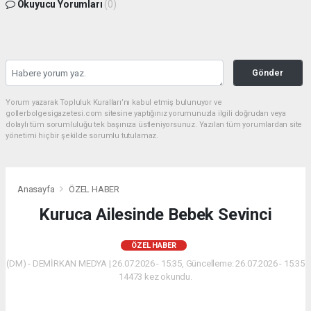
Okuyucu Yorumları
(0)
Gönder
Yorum yazarak Topluluk Kuralları’nı kabul etmiş bulunuyor ve
gollerbolgesigazetesi.com sitesine yaptığınız yorumunuzla ilgili doğrudan veya
dolaylı tüm sorumluluğu tek başınıza üstleniyorsunuz. Yazılan tüm yorumlardan site
yönetimi hiçbir şekilde sorumlu tutulamaz.
Anasayfa
ÖZEL HABER
Kuruca Ailesinde Bebek Sevinci
ÖZEL HABER
(DM) - DEMİRKAN MEDYA | 26.07.2026 - 15:35, Güncelleme: 26.07.2026 - 15:35
14473 kez okundu.