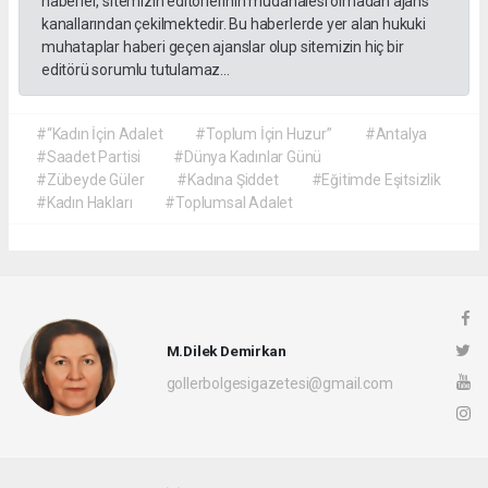
haberler, sitemizin editörlerinin müdahalesi olmadan ajans
kanallarından çekilmektedir. Bu haberlerde yer alan hukuki
muhataplar haberi geçen ajanslar olup sitemizin hiç bir
editörü sorumlu tutulamaz...
#“Kadın İçin Adalet
#Toplum İçin Huzur”
#Antalya
#Saadet Partisi
#Dünya Kadınlar Günü
#Zübeyde Güler
#Kadına Şiddet
#Eğitimde Eşitsizlik
#Kadın Hakları
#Toplumsal Adalet
M.Dilek Demirkan
gollerbolgesigazetesi@gmail.com