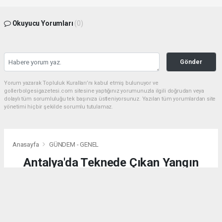
Okuyucu Yorumları
(0)
Gönder
Yorum yazarak Topluluk Kuralları’nı kabul etmiş bulunuyor ve
gollerbolgesigazetesi.com sitesine yaptığınız yorumunuzla ilgili doğrudan veya
dolaylı tüm sorumluluğu tek başınıza üstleniyorsunuz. Yazılan tüm yorumlardan site
yönetimi hiçbir şekilde sorumlu tutulamaz.
Anasayfa
GÜNDEM - GENEL
Antalya'da Teknede Çıkan Yangın
Söndürüldü
GÜNDEM - GENEL
(AA) - Anadolu Ajansı | 04.08.2026 - 02:25, Güncelleme: 04.08.2026 - 02:25
11137 kez okundu.