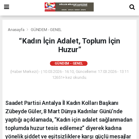
Anasayfa
GÜNDEM - GENEL
“Kadın İçin Adalet, Toplum İçin
Huzur”
GÜNDEM - GENEL
(Haber Merkezi) - | 10.03.2026 - 16:10, Güncelleme: 17.03.2026 - 13:11
12651+ kez okundu.
Saadet Partisi Antalya İl Kadın Kolları Başkanı
Zübeyde Güler, 8 Mart Dünya Kadınlar Günü’nde
yaptığı açıklamada, “Kadın için adalet sağlanmadan
toplumda huzur tesis edilemez” diyerek kadına
yönelik şiddet ve eşitsizliklere karşı güçlü mesajlar