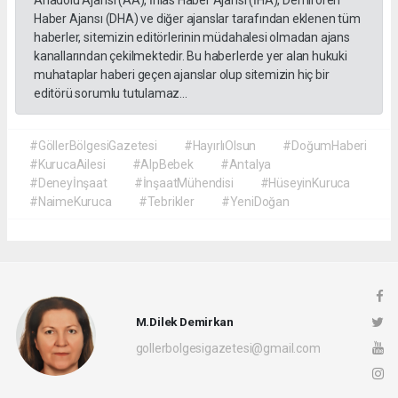
Haber Ajansı (DHA) ve diğer ajanslar tarafından eklenen tüm
haberler, sitemizin editörlerinin müdahalesi olmadan ajans
kanallarından çekilmektedir. Bu haberlerde yer alan hukuki
muhataplar haberi geçen ajanslar olup sitemizin hiç bir
editörü sorumlu tutulamaz...
#GöllerBölgesiGazetesi
#HayırlıOlsun
#DoğumHaberi
#KurucaAilesi
#AlpBebek
#Antalya
#Deneyİnşaat
#İnşaatMühendisi
#HüseyinKuruca
#NaimeKuruca
#Tebrikler
#YeniDoğan
M.Dilek Demirkan
gollerbolgesigazetesi@gmail.com