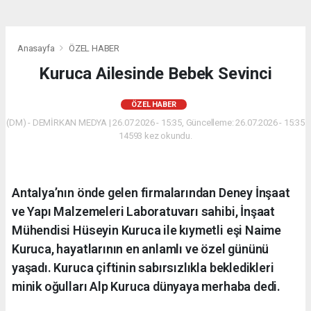
Anasayfa
ÖZEL HABER
Kuruca Ailesinde Bebek Sevinci
ÖZEL HABER
(DM) - DEMİRKAN MEDYA | 26.07.2026 - 15:35, Güncelleme: 26.07.2026 - 15:35
14593 kez okundu.
Antalya’nın önde gelen firmalarından Deney İnşaat
ve Yapı Malzemeleri Laboratuvarı sahibi, İnşaat
Mühendisi Hüseyin Kuruca ile kıymetli eşi Naime
Kuruca, hayatlarının en anlamlı ve özel gününü
yaşadı. Kuruca çiftinin sabırsızlıkla bekledikleri
minik oğulları Alp Kuruca dünyaya merhaba dedi.