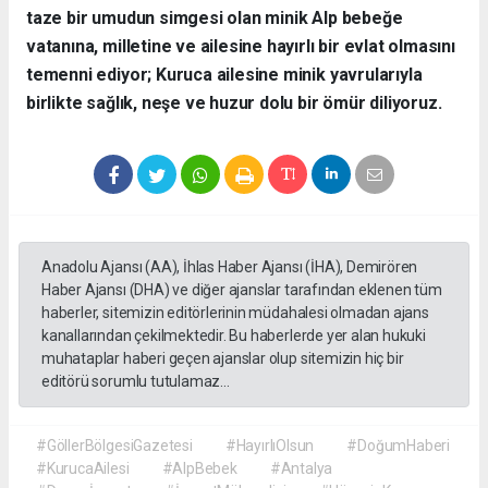
taze bir umudun simgesi olan minik Alp bebeğe
vatanına, milletine ve ailesine hayırlı bir evlat olmasını
temenni ediyor; Kuruca ailesine minik yavrularıyla
birlikte sağlık, neşe ve huzur dolu bir ömür diliyoruz.
Anadolu Ajansı (AA), İhlas Haber Ajansı (İHA), Demirören
Haber Ajansı (DHA) ve diğer ajanslar tarafından eklenen tüm
haberler, sitemizin editörlerinin müdahalesi olmadan ajans
kanallarından çekilmektedir. Bu haberlerde yer alan hukuki
muhataplar haberi geçen ajanslar olup sitemizin hiç bir
editörü sorumlu tutulamaz...
#GöllerBölgesiGazetesi
#HayırlıOlsun
#DoğumHaberi
#KurucaAilesi
#AlpBebek
#Antalya