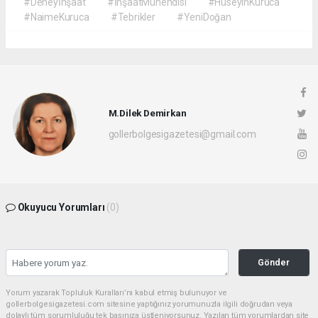
#Deneyİnşaat
#İnşaatMühendisi
#HüseyinKuruca
#NaimeKuruca
#Tebrikler
#YeniDoğan
M.Dilek Demirkan
gollerbolgesigazetesi@gmail.com
Okuyucu Yorumları
(0)
Gönder
Yorum yazarak Topluluk Kuralları’nı kabul etmiş bulunuyor ve
gollerbolgesigazetesi.com sitesine yaptığınız yorumunuzla ilgili doğrudan veya
dolaylı tüm sorumluluğu tek başınıza üstleniyorsunuz. Yazılan tüm yorumlardan site