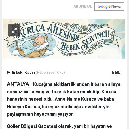
ABONE OL
Erkek
|
Kadın
(Haberi Sesli Oku)
ANTALYA - ​
Kucağına aldıkları ilk andan itibaren aileye
sonsuz bir sevinç ve tazelik katan minik Alp, Kuruca
hanesinin neşesi oldu. Anne Naime Kuruca ve baba
Hüseyin Kuruca, bu eşsiz mutluluğu sevdikleriyle
paylaşmanın heyecanını yaşıyor.
​Göller Bölgesi Gazetesi olarak, yeni bir hayatın ve