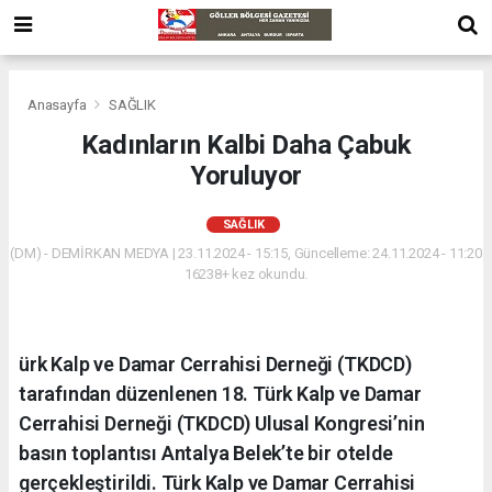
Anasayfa
SAĞLIK
Kadınların Kalbi Daha Çabuk
Yoruluyor
SAĞLIK
(DM) - DEMİRKAN MEDYA | 23.11.2024 - 15:15, Güncelleme: 24.11.2024 - 11:20
16238+ kez okundu.
ürk Kalp ve Damar Cerrahisi Derneği (TKDCD)
tarafından düzenlenen 18. Türk Kalp ve Damar
Cerrahisi Derneği (TKDCD) Ulusal Kongresi’nin
basın toplantısı Antalya Belek’te bir otelde
gerçekleştirildi. Türk Kalp ve Damar Cerrahisi