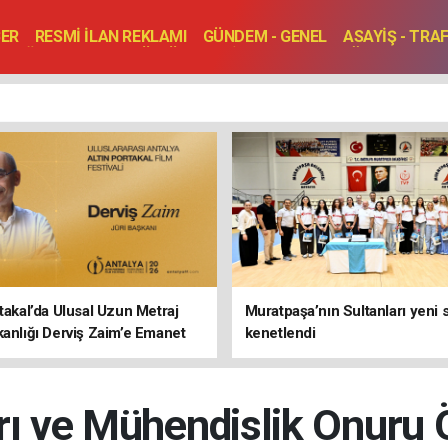
BER
RESMİ İLAN REKLAMI
GÜNDEM - GENEL
ASAYİŞ - TRA
SAĞLIK
SPOR
KÜLTÜR - TURİZM - SANAT
RÖPORTAJ
ENLER
TOPLANTI - DÜĞÜN
rtakal’da Ulusal Uzun Metraj
Muratpaşa’nın Sultanları yeni
kanlığı Derviş Zaim’e Emanet
kenetlendi
ı ve Mühendislik Onuru 