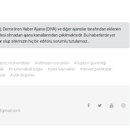
), Demirören Haber Ajansı (DHA) ve diğer ajanslar tarafından eklenen
lesi olmadan ajans kanallarından çekilmektedir. Bu haberlerde yer
 olup sitemizin hiç bir editörü sorumlu tutulamaz...
enç mühendisler
#istihdam sorunları
#toplum güvenliği
lık
#mühendislik bilgisi
#yerli kaynaklar
#devlet politikaları
lar
#etik değerler
i@gmail.com