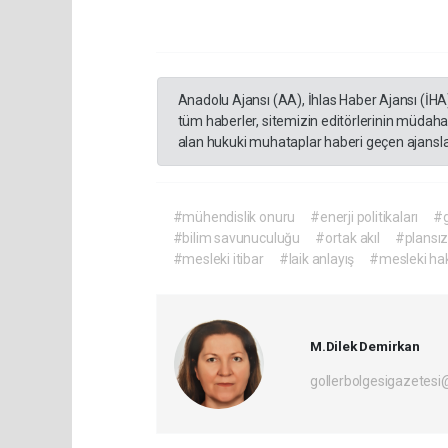
Anadolu Ajansı (AA), İhlas Haber Ajansı (İHA
tüm haberler, sitemizin editörlerinin müdaha
alan hukuki muhataplar haberi geçen ajanslar
#mühendislik onuru
#enerji politikaları
#g
#bilim savunuculuğu
#ortak akıl
#plansız
#mesleki itibar
#laik anlayış
#mesleki hak
M.Dilek Demirkan
gollerbolgesigazetes