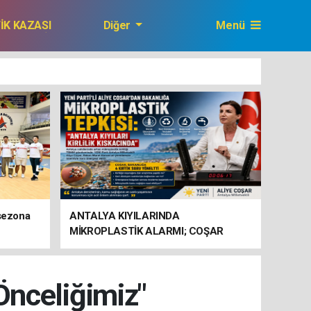
FİK KAZASI
Diğer
Menü
GAZETEMİZ
 sezona
ANTALYA KIYILARINDA
MİKROPLASTİK ALARMI; COŞAR
BAKANLIĞA HAREKETE GEÇİN
ÇAĞRISI YAPTI
Önceliğimiz"