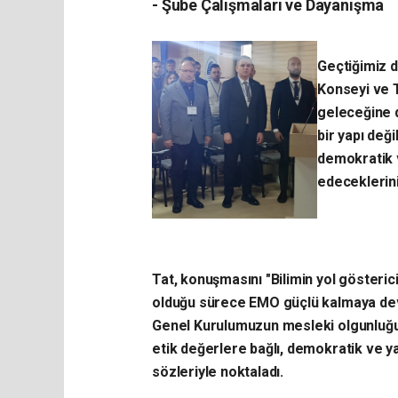
- ​Şube Çalışmaları ve Dayanışma
​Geçtiğimiz 
Konseyi ve 
geleceğine d
bir yapı değ
demokratik v
edeceklerini 
​Tat, konuşmasını "Bilimin yol göste
olduğu sürece EMO güçlü kalmaya de
Genel Kurulumuzun mesleki olgunluğum
etik değerlere bağlı, demokratik ve ya
sözleriyle noktaladı.