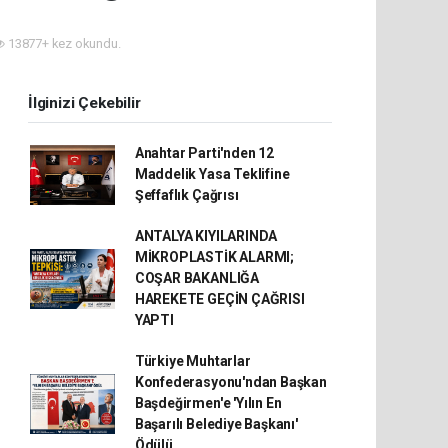
13877+ kez okundu.
İlginizi Çekebilir
Anahtar Parti'nden 12
Maddelik Yasa Teklifine
Şeffaflık Çağrısı
ANTALYA KIYILARINDA
MİKROPLASTİK ALARMI;
COŞAR BAKANLIĞA
HAREKETE GEÇİN ÇAĞRISI
YAPTI
Türkiye Muhtarlar
Konfederasyonu'ndan Başkan
Başdeğirmen'e 'Yılın En
Başarılı Belediye Başkanı'
Ödülü