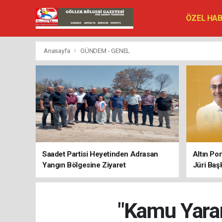
ÖZEL HA
SİYASET
VEFAT ED
Anasayfa
GÜNDEM - GENEL
Saadet Partisi Heyetinden Adrasan
Altın Po
Yangın Bölgesine Ziyaret
Jüri Baş
"Kamu Yarar