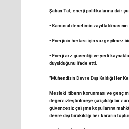
​Şaban Tat, enerji politikalarına dair ş
• ​Kamusal denetimin zayıflatılmasının 
• ​Enerjinin herkes için vazgeçilmez b
• ​Enerji arz güvenliği ve yerli kaynakla
duyulduğunu ifade etti.
​"Mühendisin Devre Dışı Kaldığı Her Kar
​Mesleki itibarın korunması ve genç m
değersizleştirilmeye çalışıldığı bir s
güvencesiz çalışma koşullarına mahkû
devre dışı bırakıldığı her kararın toplu