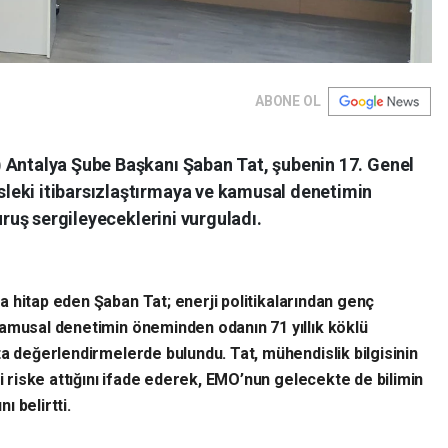
ABONE OL
 Antalya Şube Başkanı Şaban Tat, şubenin 17. Genel
leki itibarsızlaştırmaya ve kamusal denetimin
duruş sergileyeceklerini vurguladı.
ra hitap eden Şaban Tat; enerji politikalarından genç
kamusal denetimin öneminden odanın 71 yıllık köklü
ta değerlendirmelerde bulundu. Tat, mühendislik bilgisinin
ni riske attığını ifade ederek, EMO’nun gelecekte de bilimin
 belirtti.