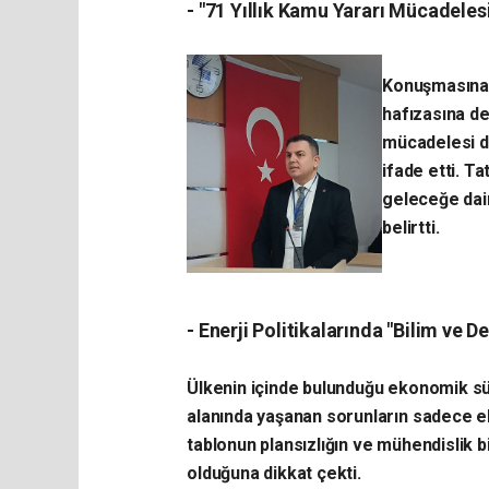
- ​"71 Yıllık Kamu Yararı Mücadeles
​Konuşmasına
hafızasına d
mücadelesi d
ifade etti. T
geleceğe dai
belirtti.
- Enerji Politikalarında "Bilim ve 
​Ülkenin içinde bulunduğu ekonomik sür
alanında yaşanan sorunların sadece ek
tablonun plansızlığın ve mühendislik b
olduğuna dikkat çekti.