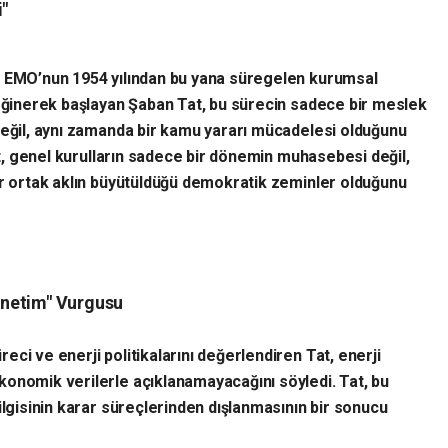
i"
 EMO’nun 1954 yılından bu yana süregelen kurumsal
eğinerek başlayan Şaban Tat, bu sürecin sadece bir meslek
eğil, aynı zamanda bir kamu yararı mücadelesi olduğunu
at, genel kurulların sadece bir dönemin muhasebesi değil,
r ortak aklın büyütüldüğü demokratik zeminler olduğunu
Denetim" Vurgusu
eci ve enerji politikalarını değerlendiren Tat, enerji
onomik verilerle açıklanamayacağını söyledi. Tat, bu
ilgisinin karar süreçlerinden dışlanmasının bir sonucu