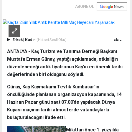
ABONE OL
Erkek
|
Kadın
(Haberi Sesli Oku)
ANTALYA - Kaş Turizm ve Tanıtma Derneği Başkanı
Mustafa Erman Günay, yaptığı açıklamada, etkinliğin
düzenleneceği antik tiyatronun Kaş’ın en önemli tarihi
değerlerinden biri olduğunu söyledi.
Günay, Kaş Kaymakamı Tevfik Kumbasar’ın
öncülüğünde planlanan organizasyon kapsamında, 14
Haziran Pazar günü saat 07.00’de yapılacak Dünya
Kupası maçının tarihi atmosferde vatandaşlarla
buluşturulacağını ifade etti.
Milattan önce 1. yüzyılda