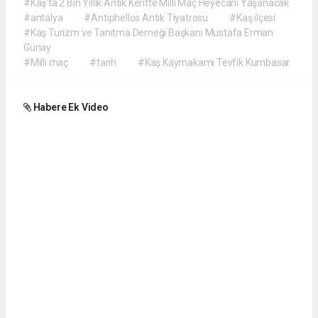
#Kaş'ta 2 Bin Yıllık Antik Kentte Milli Maç Heyecanı Yaşanacak
#antalya
#Antiphellos Antik Tiyatrosu
#Kaş ilçesi
#Kaş Turizm ve Tanıtma Derneği Başkanı Mustafa Erman
Günay
#Milli maç
#tarih
#Kaş Kaymakamı Tevfik Kumbasar
Habere Ek Video