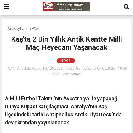
Anasayfa
SPOR
Kaş'ta 2 Bin Yıllık Antik Kentte Milli
Maç Heyecanı Yaşanacak
SPOR
(AA) - Anadolu Ajansı | 07.06.2026 - 09:05, Güncelleme: 07.06.2026 - 19:08
12626+ kez okundu.
A Milli Futbol Takımı’nın Avustralya ile yapacağı
Dünya Kupası karşılaşması, Antalya'nın Kaş
ilçesindeki tarihi Antiphellos Antik Tiyatrosu’nda
dev ekrandan yayınlanacak.