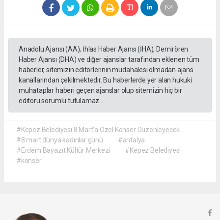
Anadolu Ajansı (AA), İhlas Haber Ajansı (İHA), Demirören
Haber Ajansı (DHA) ve diğer ajanslar tarafından eklenen tüm
haberler, sitemizin editörlerinin müdahalesi olmadan ajans
kanallarından çekilmektedir. Bu haberlerde yer alan hukuki
muhataplar haberi geçen ajanslar olup sitemizin hiç bir
editörü sorumlu tutulamaz...
#Kepez Belediyesi 8 Mart'a Özel Konser Düzenleyecek
#8 mart dünya kadınlar günü
#antalya
#Erdem Bayazıt Kültür Merkezi
#Kepez Belediyesi
#konser