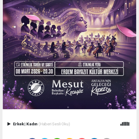
Erkek
|
Kadın
(Haberi Sesli Oku)