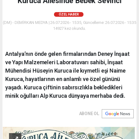
Kuruca Ailesinde Bebek Sevinci
ÖZEL HABER
(DM) - DEMİRKAN MEDYA | 26.07.2026 - 15:35, Güncelleme: 26.07.2026 - 15:35
14927 kez okundu.
Antalya’nın önde gelen firmalarından Deney İnşaat
ve Yapı Malzemeleri Laboratuvarı sahibi, İnşaat
Mühendisi Hüseyin Kuruca ile kıymetli eşi Naime
Kuruca, hayatlarının en anlamlı ve özel gününü
yaşadı. Kuruca çiftinin sabırsızlıkla bekledikleri
minik oğulları Alp Kuruca dünyaya merhaba dedi.
ABONE OL