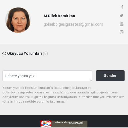
M.Dilek Demirkan
gollerbolgesigazetesi@gmail.com
Okuyucu Yorumları
(0)
Gönder
Yorum yazarak Topluluk Kuralları’nı kabul etmiş bulunuyor ve
gollerbolgesigazetesi.com sitesine yaptığınız yorumunuzla ilgili doğrudan veya
dolaylı tüm sorumluluğu tek başınıza üstleniyorsunuz. Yazılan tüm yorumlardan site
yönetimi hiçbir şekilde sorumlu tutulamaz.