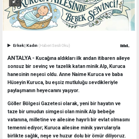
Erkek
|
Kadın
(Haberi Sesli Oku)
ANTALYA - ​
Kucağına aldıkları ilk andan itibaren aileye
sonsuz bir sevinç ve tazelik katan minik Alp, Kuruca
hanesinin neşesi oldu. Anne Naime Kuruca ve baba
Hüseyin Kuruca, bu eşsiz mutluluğu sevdikleriyle
paylaşmanın heyecanını yaşıyor.
​Göller Bölgesi Gazetesi olarak, yeni bir hayatın ve
taze bir umudun simgesi olan minik Alp bebeğe
vatanına, milletine ve ailesine hayırlı bir evlat olmasını
temenni ediyor; Kuruca ailesine minik yavrularıyla
birlikte sağlık, neşe ve huzur dolu bir ömür diliyoruz.