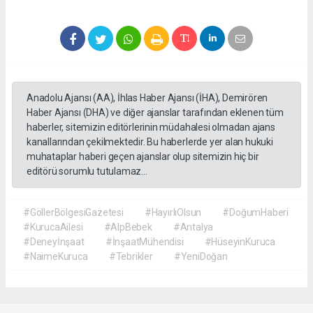
Anadolu Ajansı (AA), İhlas Haber Ajansı (İHA), Demirören
Haber Ajansı (DHA) ve diğer ajanslar tarafından eklenen tüm
haberler, sitemizin editörlerinin müdahalesi olmadan ajans
kanallarından çekilmektedir. Bu haberlerde yer alan hukuki
muhataplar haberi geçen ajanslar olup sitemizin hiç bir
editörü sorumlu tutulamaz...
#GöllerBölgesiGazetesi
#HayırlıOlsun
#DoğumHaberi
#KurucaAilesi
#AlpBebek
#Antalya
#Deneyİnşaat
#İnşaatMühendisi
#HüseyinKuruca
#NaimeKuruca
#Tebrikler
#YeniDoğan