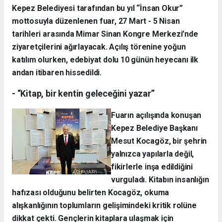
Kepez Belediyesi tarafından bu yıl “İnsan Okur”
mottosuyla düzenlenen fuar, 27 Mart - 5 Nisan
tarihleri arasında Mimar Sinan Kongre Merkezi’nde
ziyaretçilerini ağırlayacak. Açılış törenine yoğun
katılım olurken, edebiyat dolu 10 günün heyecanı ilk
andan itibaren hissedildi.
- “Kitap, bir kentin geleceğini yazar”
Fuarın açılışında konuşan
Kepez Belediye Başkanı
Mesut Kocagöz, bir şehrin
yalnızca yapılarla değil,
fikirlerle inşa edildiğini
vurguladı. Kitabın insanlığın
hafızası olduğunu belirten Kocagöz, okuma
alışkanlığının toplumların gelişimindeki kritik rolüne
dikkat çekti. Gençlerin kitaplara ulaşmak için