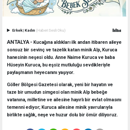
Erkek
|
Kadın
(Haberi Sesli Oku)
ANTALYA - ​
Kucağına aldıkları ilk andan itibaren aileye
sonsuz bir sevinç ve tazelik katan minik Alp, Kuruca
hanesinin neşesi oldu. Anne Naime Kuruca ve baba
Hüseyin Kuruca, bu eşsiz mutluluğu sevdikleriyle
paylaşmanın heyecanını yaşıyor.
​Göller Bölgesi Gazetesi olarak, yeni bir hayatın ve
taze bir umudun simgesi olan minik Alp bebeğe
vatanına, milletine ve ailesine hayırlı bir evlat olmasını
temenni ediyor; Kuruca ailesine minik yavrularıyla
birlikte sağlık, neşe ve huzur dolu bir ömür diliyoruz.