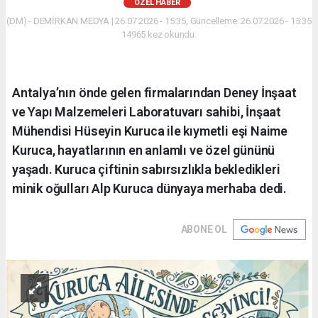
ÖZEL HABER
(DM) - DEMİRKAN MEDYA | 26.07.2026 - 15:35, Güncelleme: 26.07.2026 - 15:35
14965 kez okundu.
Antalya’nın önde gelen firmalarından Deney İnşaat
ve Yapı Malzemeleri Laboratuvarı sahibi, İnşaat
Mühendisi Hüseyin Kuruca ile kıymetli eşi Naime
Kuruca, hayatlarının en anlamlı ve özel gününü
yaşadı. Kuruca çiftinin sabırsızlıkla bekledikleri
minik oğulları Alp Kuruca dünyaya merhaba dedi.
ABONE OL