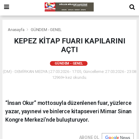
Anasayfa
GÜNDEM - GENEL
KEPEZ KİTAP FUARI KAPILARINI
AÇTI
GÜNDEM - GENEL
(DM) - DEMİRKAN MEDYA | 27.03.2026 - 17:05, Güncelleme: 27.03.2026 - 23:08
12969+ kez okundu.
“İnsan Okur” mottosuyla düzenlenen fuar, yüzlerce
yazar, yayınevi ve binlerce kitapseveri Mimar Sinan
Kongre Merkezi’nde buluşturuyor.
ABONE OL