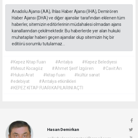
Anadolu Ajansı (AA), İhlas Haber Ajansı (İHA), Demirören
Haber Ajansı (DHA) ve diğer ajanslar tarafından eklenen tüm
haberler, sitemizin editörlerinin müdahalesi olmadan ajans
kanallarından çekilmektedir. Bu haberlerde yer alan hukuki
muhataplar haberi geçen ajanslar olup sitemizin hiç bir
editörü sorumlu tutulamaz...
#Kepez Kitap Fuarı
#Antalya
#Kepez Belediyesi
#Mesut Kocagöz
#Ahmet Şerif İzgören
#Cavit Arı
#Hulusi Arat
#kitap fuarı
#kültür sanat
#edebiyat
#Antalya etkinlikleri
#KEPEZ KİTAP FUARI KAPILARINI AÇTI
Hasan Demirkan