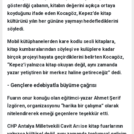
gösterdiği çabanın, kitabın değerini açıkça ortaya
koyduğunu ifade eden Kocagöz, Kepez’de kitap
kültürünü yılın her gününe yaymayı hedeflediklerini
söyledi.
Mobil kütüphanelerden kare kodlu sesli kitaplara,
kitap kumbaralarından söyleşi ve kulüplere kadar
birçok projeyi hayata geçirdiklerini belirten Kocagöz,
“Kepez’i yalnızca kitap okuyan değil, aynı zamanda
yazar yetiştiren bir merkez haline getireceğiz” dedi.
- Gençlere edebiyatla büyüme çağrısı
Fuarın onur konuğu olan eğitimci-yazar Ahmet Şerif
İzgören, organizasyonu “harika bir çalışma” olarak
nitelendirerek emeği geçenlere teşekkür etti.
CHP Antalya Milletvekili Cavit Arı ise kitap fuarlarının
yalnızca kültürel değil, aynı zamanda toplumsal gelişim