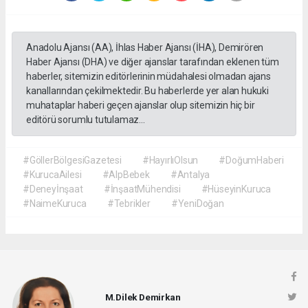
Anadolu Ajansı (AA), İhlas Haber Ajansı (İHA), Demirören
Haber Ajansı (DHA) ve diğer ajanslar tarafından eklenen tüm
haberler, sitemizin editörlerinin müdahalesi olmadan ajans
kanallarından çekilmektedir. Bu haberlerde yer alan hukuki
muhataplar haberi geçen ajanslar olup sitemizin hiç bir
editörü sorumlu tutulamaz...
#GöllerBölgesiGazetesi
#HayırlıOlsun
#DoğumHaberi
#KurucaAilesi
#AlpBebek
#Antalya
#Deneyİnşaat
#İnşaatMühendisi
#HüseyinKuruca
#NaimeKuruca
#Tebrikler
#YeniDoğan
M.Dilek Demirkan