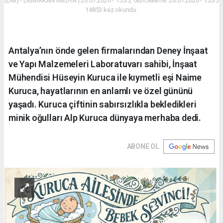
(DM) - DEMİRKAN MEDYA | 26.07.2026 - 15:35, Güncelleme: 26.07.2026 - 15:35
14853 kez okundu.
Antalya’nın önde gelen firmalarından Deney İnşaat
ve Yapı Malzemeleri Laboratuvarı sahibi, İnşaat
Mühendisi Hüseyin Kuruca ile kıymetli eşi Naime
Kuruca, hayatlarının en anlamlı ve özel gününü
yaşadı. Kuruca çiftinin sabırsızlıkla bekledikleri
minik oğulları Alp Kuruca dünyaya merhaba dedi.
ABONE OL