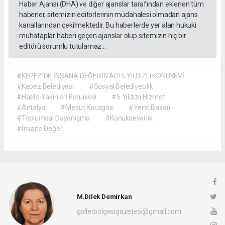
Haber Ajansı (DHA) ve diğer ajanslar tarafından eklenen tüm
haberler, sitemizin editörlerinin müdahalesi olmadan ajans
kanallarından çekilmektedir. Bu haberlerde yer alan hukuki
muhataplar haberi geçen ajanslar olup sitemizin hiç bir
editörü sorumlu tutulamaz...
#KEPEZ’DE İNSANA DEĞERİN ADI 5 YILDIZLI KONUKEVİ
#Kepez Belediyesi
#Sosyal Belediyecilik
#Hasta Yakınları Konukevi
#5 Yıldızlı Hizmet
#Antalya
#Mesut Kocagöz
#Yerel Başarı
#Toplumsal Dayanışma
#Konukseverlik
#İnsana Değer
M.Dilek Demirkan
gollerbolgesigazetesi@gmail.com