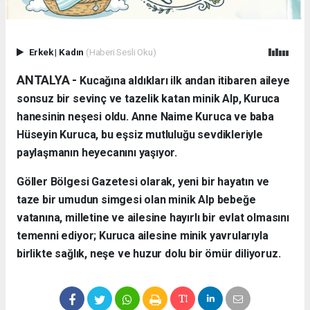
Erkek
|
Kadın
(Haberi Sesli Oku)
ANTALYA - ​
Kucağına aldıkları ilk andan itibaren aileye
sonsuz bir sevinç ve tazelik katan minik Alp, Kuruca
hanesinin neşesi oldu. Anne Naime Kuruca ve baba
Hüseyin Kuruca, bu eşsiz mutluluğu sevdikleriyle
paylaşmanın heyecanını yaşıyor.
​Göller Bölgesi Gazetesi olarak, yeni bir hayatın ve
taze bir umudun simgesi olan minik Alp bebeğe
vatanına, milletine ve ailesine hayırlı bir evlat olmasını
temenni ediyor; Kuruca ailesine minik yavrularıyla
birlikte sağlık, neşe ve huzur dolu bir ömür diliyoruz.