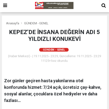
Anasayfa
GÜNDEM - GENEL
KEPEZ’DE İNSANA DEĞERİN ADI 5
YILDIZLI KONUKEVİ
GÜNDEM - GENEL
(Haber Merkezi) - | 19.11.2025 - 23:29, Güncelleme: 19.11.2025 - 23:29
11125+ kez okundu.
Zor günler geçiren hasta yakınlarına otel
konforunda hizmet: 7/24 açık, ücretsiz çay-kahve,
sosyal alanlar, çocuklara özel hediyeler ve daha
fazlası…