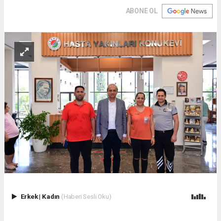
ABONE OL
Erkek
|
Kadın
(Haberi Sesli Oku)