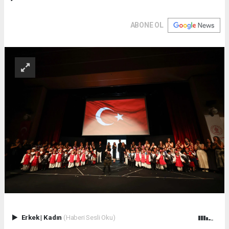
ABONE OL
Erkek
|
Kadın
(Haberi Sesli Oku)