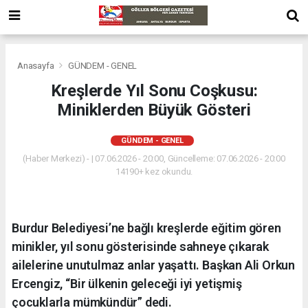
Anasayfa
GÜNDEM - GENEL
Kreşlerde Yıl Sonu Coşkusu:
Miniklerden Büyük Gösteri
GÜNDEM - GENEL
(Haber Merkezi) - | 07.06.2026 - 20:00, Güncelleme: 07.06.2026 - 20:00
14190+ kez okundu.
Burdur Belediyesi’ne bağlı kreşlerde eğitim gören
minikler, yıl sonu gösterisinde sahneye çıkarak
ailelerine unutulmaz anlar yaşattı. Başkan Ali Orkun
Ercengiz, “Bir ülkenin geleceği iyi yetişmiş
çocuklarla mümkündür” dedi.