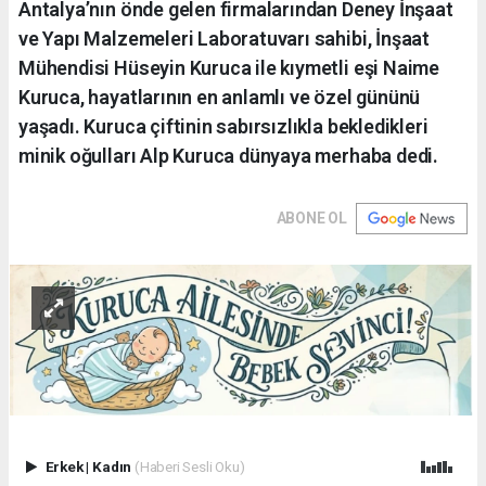
Antalya’nın önde gelen firmalarından Deney İnşaat
ve Yapı Malzemeleri Laboratuvarı sahibi, İnşaat
Mühendisi Hüseyin Kuruca ile kıymetli eşi Naime
Kuruca, hayatlarının en anlamlı ve özel gününü
yaşadı. Kuruca çiftinin sabırsızlıkla bekledikleri
minik oğulları Alp Kuruca dünyaya merhaba dedi.
ABONE OL
Erkek
|
Kadın
(Haberi Sesli Oku)