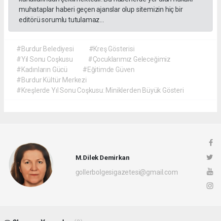
muhataplar haberi geçen ajanslar olup sitemizin hiç bir
editörü sorumlu tutulamaz...
#Burdur Belediyesi
#Kreş Gösterisi
#Yıl Sonu Coşkusu
#Çocuklarımız Geleceğimiz
#Kadınların Gücü
#Eğitimde Güven
#Burdur Kültür Merkezi
#Kreşlerde Yıl Sonu Coşkusu: Miniklerden Büyük Gösteri
M.Dilek Demirkan
gollerbolgesigazetesi@gmail.com