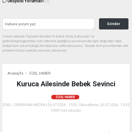
Okuyucu Yorumları
(0)
Gönder
Yorum yazarak Topluluk Kuralları’nı kabul etmiş bulunuyor ve
gollerbolgesigazetesi.com sitesine yaptığınız yorumunuzla ilgili doğrudan veya
dolaylı tüm sorumluluğu tek başınıza üstleniyorsunuz. Yazılan tüm yorumlardan site
yönetimi hiçbir şekilde sorumlu tutulamaz.
Anasayfa
ÖZEL HABER
Kuruca Ailesinde Bebek Sevinci
ÖZEL HABER
(DM) - DEMİRKAN MEDYA | 26.07.2026 - 15:35, Güncelleme: 26.07.2026 - 15:35
14957 kez okundu.