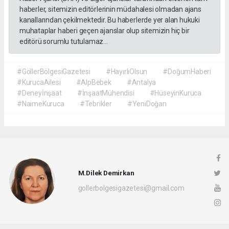
haberler, sitemizin editörlerinin müdahalesi olmadan ajans
kanallarından çekilmektedir. Bu haberlerde yer alan hukuki
muhataplar haberi geçen ajanslar olup sitemizin hiç bir
editörü sorumlu tutulamaz...
#GöllerBölgesiGazetesi
#HayırlıOlsun
#DoğumHaberi
#KurucaAilesi
#AlpBebek
#Antalya
#Deneyİnşaat
#İnşaatMühendisi
#HüseyinKuruca
#NaimeKuruca
#Tebrikler
#YeniDoğan
M.Dilek Demirkan
gollerbolgesigazetesi@gmail.com