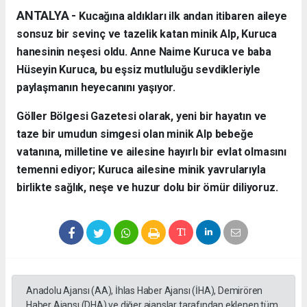
ANTALYA - ​
Kucağına aldıkları ilk andan itibaren aileye
sonsuz bir sevinç ve tazelik katan minik Alp, Kuruca
hanesinin neşesi oldu. Anne Naime Kuruca ve baba
Hüseyin Kuruca, bu eşsiz mutluluğu sevdikleriyle
paylaşmanın heyecanını yaşıyor.
​Göller Bölgesi Gazetesi olarak, yeni bir hayatın ve
taze bir umudun simgesi olan minik Alp bebeğe
vatanına, milletine ve ailesine hayırlı bir evlat olmasını
temenni ediyor; Kuruca ailesine minik yavrularıyla
birlikte sağlık, neşe ve huzur dolu bir ömür diliyoruz.
Anadolu Ajansı (AA), İhlas Haber Ajansı (İHA), Demirören
Haber Ajansı (DHA) ve diğer ajanslar tarafından eklenen tüm