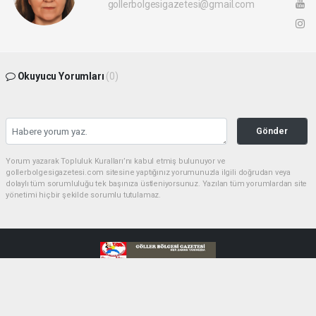
gollerbolgesigazetesi@gmail.com
Okuyucu Yorumları
(0)
Gönder
Yorum yazarak Topluluk Kuralları’nı kabul etmiş bulunuyor ve
gollerbolgesigazetesi.com sitesine yaptığınız yorumunuzla ilgili doğrudan veya
dolaylı tüm sorumluluğu tek başınıza üstleniyorsunuz. Yazılan tüm yorumlardan site
yönetimi hiçbir şekilde sorumlu tutulamaz.
haber paketi
haber scripti
haber yazılımı
Tüm hakları saklı tutulmaktadır.Copyright 2026©
Haber Yazılımı:
Web Aksiyon ®