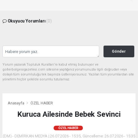
Okuyucu Yorumları
(0)
Gönder
Yorum yazarak Topluluk Kuralları’nı kabul etmiş bulunuyor ve
gollerbolgesigazetesi.com sitesine yaptığınız yorumunuzla ilgili doğrudan veya
dolaylı tüm sorumluluğu tek başınıza üstleniyorsunuz. Yazılan tüm yorumlardan site
yönetimi hiçbir şekilde sorumlu tutulamaz.
Anasayfa
ÖZEL HABER
Kuruca Ailesinde Bebek Sevinci
ÖZEL HABER
(DM) - DEMİRKAN MEDYA | 26.07.2026 - 15:35, Güncelleme: 26.07.2026 - 15:35