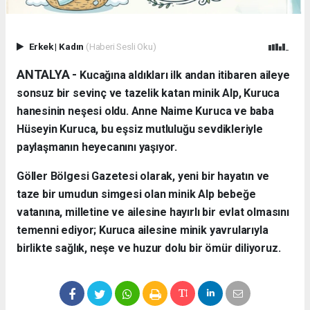
Erkek
|
Kadın
(Haberi Sesli Oku)
ANTALYA - ​
Kucağına aldıkları ilk andan itibaren aileye
sonsuz bir sevinç ve tazelik katan minik Alp, Kuruca
hanesinin neşesi oldu. Anne Naime Kuruca ve baba
Hüseyin Kuruca, bu eşsiz mutluluğu sevdikleriyle
paylaşmanın heyecanını yaşıyor.
​Göller Bölgesi Gazetesi olarak, yeni bir hayatın ve
taze bir umudun simgesi olan minik Alp bebeğe
vatanına, milletine ve ailesine hayırlı bir evlat olmasını
temenni ediyor; Kuruca ailesine minik yavrularıyla
birlikte sağlık, neşe ve huzur dolu bir ömür diliyoruz.