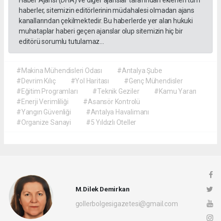
haberler, sitemizin editörlerinin müdahalesi olmadan ajans
kanallarından çekilmektedir. Bu haberlerde yer alan hukuki
muhataplar haberi geçen ajanslar olup sitemizin hiç bir
editörü sorumlu tutulamaz...
#Makina Mühendisleri Odası
#Antalya Şube
#Devrim Kılıç
#Yol Haritası
#Genç Mühendisler
#Eğitim Programları
#Teknik Geziler
#Kamu Yararı
#Enerji Verimliliği
#Asansör Kontrolü
#Yangın Güvenliği
#Antalya Havalimanı
#Organize Sanayi
#5 Yıldızlı Oteller
M.Dilek Demirkan
gollerbolgesigazetesi@gmail.com