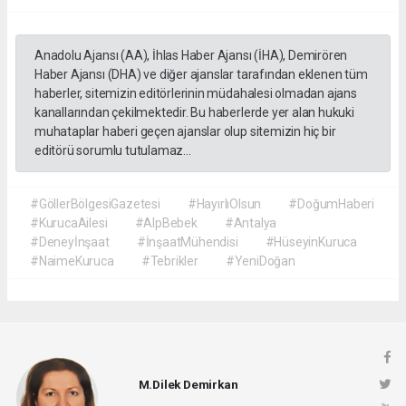
Anadolu Ajansı (AA), İhlas Haber Ajansı (İHA), Demirören
Haber Ajansı (DHA) ve diğer ajanslar tarafından eklenen tüm
haberler, sitemizin editörlerinin müdahalesi olmadan ajans
kanallarından çekilmektedir. Bu haberlerde yer alan hukuki
muhataplar haberi geçen ajanslar olup sitemizin hiç bir
editörü sorumlu tutulamaz...
#GöllerBölgesiGazetesi
#HayırlıOlsun
#DoğumHaberi
#KurucaAilesi
#AlpBebek
#Antalya
#Deneyİnşaat
#İnşaatMühendisi
#HüseyinKuruca
#NaimeKuruca
#Tebrikler
#YeniDoğan
M.Dilek Demirkan