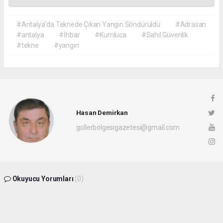
#Antalya'da Teknede Çıkan Yangın Söndürüldü
#Adrasan
#antalya
#İhbar
#Kumluca
#Sahil Güvenlik
#tekne
#yangın
Hasan Demirkan
gollerbolgesigazetesi@gmail.com
Okuyucu Yorumları
(0)
Gönder