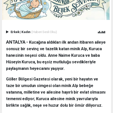
Erkek
|
Kadın
(Haberi Sesli Oku)
ANTALYA - ​
Kucağına aldıkları ilk andan itibaren aileye
sonsuz bir sevinç ve tazelik katan minik Alp, Kuruca
hanesinin neşesi oldu. Anne Naime Kuruca ve baba
Hüseyin Kuruca, bu eşsiz mutluluğu sevdikleriyle
paylaşmanın heyecanını yaşıyor.
​Göller Bölgesi Gazetesi olarak, yeni bir hayatın ve
taze bir umudun simgesi olan minik Alp bebeğe
vatanına, milletine ve ailesine hayırlı bir evlat olmasını
temenni ediyor; Kuruca ailesine minik yavrularıyla
birlikte sağlık, neşe ve huzur dolu bir ömür diliyoruz.