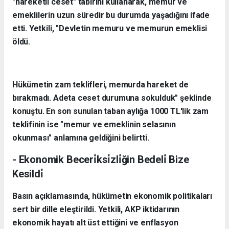
"hareketli ceset" tabirini kullanarak, memur ve
emeklilerin uzun süredir bu durumda yaşadığını ifade
etti. Yetkili, "Devletin memuru ve memurun emeklisi
öldü.
Hükümetin zam teklifleri, memurda hareket de
bırakmadı. Adeta ceset durumuna sokulduk" şeklinde
konuştu. En son sunulan taban aylığa 1000 TL'lik zam
teklifinin ise "memur ve emeklinin selasının
okunması" anlamına geldiğini belirtti.
- Ekonomik Beceri̇ksi̇zli̇ğin Bedeli̇ Bize
Kesildi̇
Basın açıklamasında, hükümetin ekonomik politikaları
sert bir dille eleştirildi. Yetkili, AKP iktidarının
ekonomik hayatı alt üst ettiğini ve enflasyon