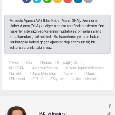
Anadolu Ajansı (AA), İhlas Haber Ajansı (İHA), Demirören
Haber Ajansı (DHA) ve diğer ajanslar tarafından eklenen tüm
haberler, sitemizin editörlerinin müdahalesi olmadan ajans
kanallarından çekilmektedir. Bu haberlerde yer alan hukuki
muhataplar haberi geçen ajanslar olup sitemizin hiç bir
editörü sorumlu tutulamaz...
#"Memur Öldü
#Hükümet Başsağlığı Diledi"
#HÜRSEN
#MemurZammı
#KamuTopluSözleşmesi
#Emekli
#UncalıMezarlığı
#Eylem
#Maaş
#Ekonomi
#TÜİK
#Siyaset
#Uncalı Mezarlığı
M.Dilek Demirkan