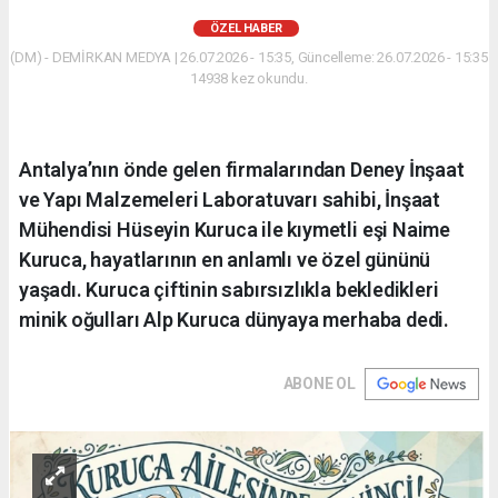
ÖZEL HABER
(DM) - DEMİRKAN MEDYA | 26.07.2026 - 15:35, Güncelleme: 26.07.2026 - 15:35
14938 kez okundu.
Antalya’nın önde gelen firmalarından Deney İnşaat
ve Yapı Malzemeleri Laboratuvarı sahibi, İnşaat
Mühendisi Hüseyin Kuruca ile kıymetli eşi Naime
Kuruca, hayatlarının en anlamlı ve özel gününü
yaşadı. Kuruca çiftinin sabırsızlıkla bekledikleri
minik oğulları Alp Kuruca dünyaya merhaba dedi.
ABONE OL