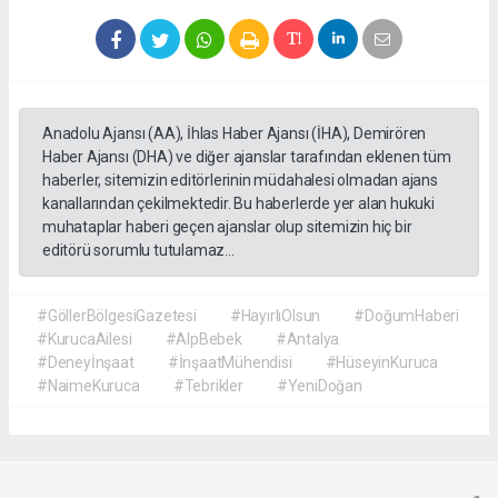
Anadolu Ajansı (AA), İhlas Haber Ajansı (İHA), Demirören
Haber Ajansı (DHA) ve diğer ajanslar tarafından eklenen tüm
haberler, sitemizin editörlerinin müdahalesi olmadan ajans
kanallarından çekilmektedir. Bu haberlerde yer alan hukuki
muhataplar haberi geçen ajanslar olup sitemizin hiç bir
editörü sorumlu tutulamaz...
#GöllerBölgesiGazetesi
#HayırlıOlsun
#DoğumHaberi
#KurucaAilesi
#AlpBebek
#Antalya
#Deneyİnşaat
#İnşaatMühendisi
#HüseyinKuruca
#NaimeKuruca
#Tebrikler
#YeniDoğan