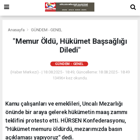
Anasayfa
GÜNDEM - GENEL
"Memur Öldü, Hükümet Başsağlığı
Diledi"
GÜNDEM - GENEL
(Haber Merkezi) - | 18.08.2025 - 18:49, Güncelleme: 18.08.2025 - 18:49
13496+ kez okundu.
Kamu çalışanları ve emeklileri, Uncalı Mezarlığı
önünde bir araya gelerek hükümetin maaş zammı
teklifini protesto etti. HÜRSEN Konfederasyonu,
"Hükümet memuru öldürdü, mezarımızda basın
açıklaması yapıyoruz" dedi.