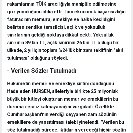
rakamlarının TÜİK aracılığıyla manipüle edilmesine
göz yumduğunu iddia etti. Tüm ekonomik başarısızlığın
faturasının memura, emekliye ve halka kesildiğini
belirten sendika temsilcisi, açlık ve yoksulluk
sınırlarının geldiği noktaya dikkat çekti. Yoksulluk
sınırının 89 bin TL, açlık sınırının 26 bin TL olduğu bir
ülkede, 2 yıl için toplam %24'lük bir zam teklifinin "akıl
tutulması" olduğunu söyledi.
- Veri̇len Sözler Tutulmadı
Hükümetin memur ve emekliye sırtını döndüğünü
ifade eden HÜRSEN, aileleriyle birlikte 25 milyonluk
büyük bir kitleyi oluşturan memur ve emeklilerin bu
duruma sessiz kalmayacağını vurguladı. Özellikle
Cumhurbaşkanı'nın verdiği seyyanen zam sözünün
emeklilere de yansıtılması talebi yinelendi. "Verilen bu
söz tutulmadığı sürece, iktidarın vereceği hiçbir sözün