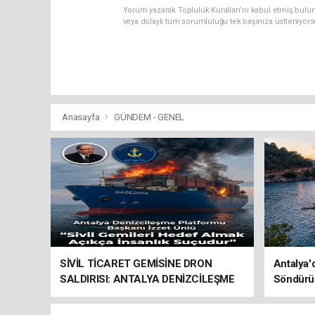
Yorum yazarak Topluluk Kuralları’nı kabul etmiş bulu
veya dolaylı tüm sorumluluğu tek başınıza üstleniyor
Anasayfa
GÜNDEM - GENEL
SİVİL TİCARET GEMİSİNE DRON
Antalya'
SALDIRISI: ANTALYA DENİZCİLEŞME
Söndürü
PLATFORMU’NDAN SERT TEPKİ