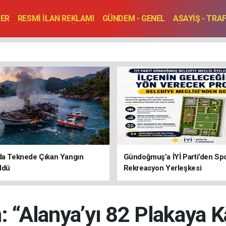
BER
RESMİ İLAN REKLAMI
GÜNDEM - GENEL
ASAYİŞ - TRA
SAĞLIK
SPOR
KÜLTÜR - TURİZM - SANAT
RÖPORTAJ
ENLER
TOPLANTI - DÜĞÜN
da Teknede Çıkan Yangın
Gündoğmuş’a İYİ Parti’den Sp
ldü
Rekreasyon Yerleşkesi
 “Alanya’yı 82 Plakaya 