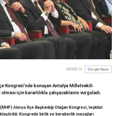
ABONE OL
İlçe Kongresi’nde konuşan Antalya Milletvekili
lması için kararlılıkla çalışacaklarını vurguladı.
i (MHP)
Alanya
İlçe Başkanlığı Olağan Kongresi, teşkilat
leştirildi. Kongrede birlik ve beraberlik mesajları