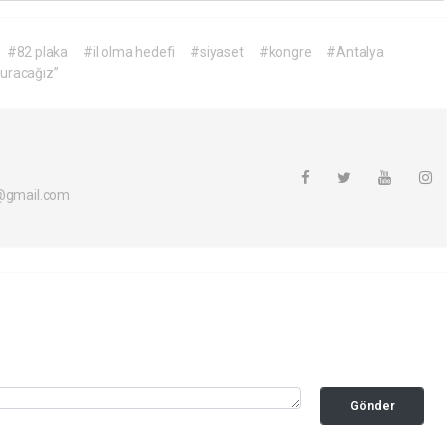
#82 plaka
#il olma hedefi
#siyaset
#kongre
#Antalya
turacağız”
i@gmail.com
Gönder