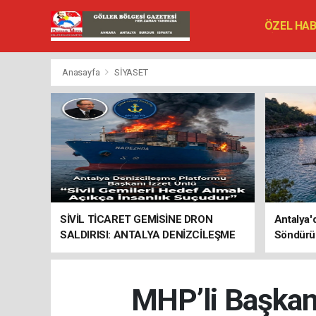
ÖZEL HA
SİYASET
VEFAT ED
Anasayfa
SİYASET
SİVİL TİCARET GEMİSİNE DRON
Antalya'
SALDIRISI: ANTALYA DENİZCİLEŞME
Söndürü
PLATFORMU’NDAN SERT TEPKİ
MHP’li Başkan: