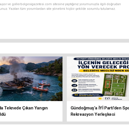
nuyor ve gollerbolgesigazetesi.com sitesine yaptığınız yorumunuzla ilgili doğrudan
sunuz. Yazılan tüm yorumlardan site yönetimi hiçbir şekilde sorumlu tutulamaz.
da Teknede Çıkan Yangın
Gündoğmuş’a İYİ Parti’den Sp
ldü
Rekreasyon Yerleşkesi