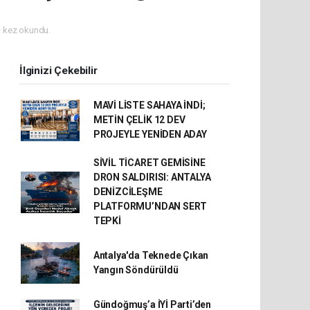
 kez okundu.
İlginizi Çekebilir
MAVİ LİSTE SAHAYA İNDİ;
METİN ÇELİK 12 DEV
PROJEYLE YENİDEN ADAY
SİVİL TİCARET GEMİSİNE
DRON SALDIRISI: ANTALYA
DENİZCİLEŞME
PLATFORMU’NDAN SERT
TEPKİ
Antalya'da Teknede Çıkan
Yangın Söndürüldü
Gündoğmuş’a İYİ Parti’den