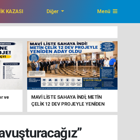
FİK KAZASI
Diğer
Menü
GAZETEMİZ
or ve
MAVİ LİSTE SAHAYA İNDİ; METİN
ÇELİK 12 DEV PROJEYLE YENİDEN
ADAY
Kavuşturacağız”