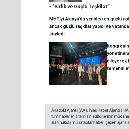
- “Birlik ve Güçlü Teşkilat”
MHP’yi Alanya’da yeniden en güçlü nok
ancak güçlü teşkilat yapısı ve vatand
söyledi.
Kongrenin
yönetimine
dileyerek 
temenni et
Anadolu Ajansı (AA), İhlas Haber Ajansı (İHA
tüm haberler, sitemizin editörlerinin müdaha
alan hukuki muhataplar haberi geçen ajanslar