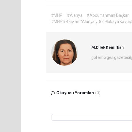
#MHP
#Alanya
#Abdurrahman Başkan
#MHP’li Başkan: “Alanya’yı 82 Plakaya Kavuş
M.Dilek Demirkan
gollerbolgesigazetes
Okuyucu Yorumları
(0)