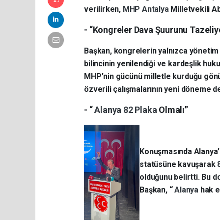
verilirken,
MHP
Antalya
Milletvekili 
- “Kongreler Dava Şuurunu Tazeliy
Başkan, kongrelerin yalnızca yönetim 
bilincinin yenilendiği ve kardeşlik hu
MHP’nin gücünü milletle kurduğu gönü
özverili çalışmalarının yeni döneme de
- “
Alanya
82 Plaka
Olmalı”
Konuşmasında Alanya’nı
statüsüne kavuşarak
olduğunu belirtti. Bu d
Başkan, “
Alanya
hak e