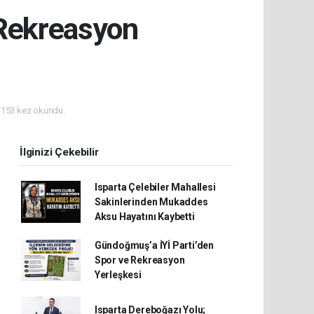
 Rekreasyon
153 kez okundu.
İlginizi Çekebilir
Isparta Çelebiler Mahallesi
Sakinlerinden Mukaddes
Aksu Hayatını Kaybetti
Gündoğmuş’a İYİ Parti’den
Spor ve Rekreasyon
Yerleşkesi
Isparta Dereboğazı Yolu;