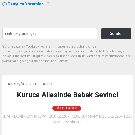
Okuyucu Yorumları
(0)
Gönder
Yorum yazarak Topluluk Kuralları’nı kabul etmiş bulunuyor ve
gollerbolgesigazetesi.com sitesine yaptığınız yorumunuzla ilgili doğrudan veya
dolaylı tüm sorumluluğu tek başınıza üstleniyorsunuz. Yazılan tüm yorumlardan site
yönetimi hiçbir şekilde sorumlu tutulamaz.
Anasayfa
ÖZEL HABER
Kuruca Ailesinde Bebek Sevinci
ÖZEL HABER
(DM) - DEMİRKAN MEDYA | 26.07.2026 - 15:35, Güncelleme: 26.07.2026 - 15:35
15053 kez okundu.