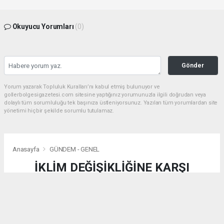
Okuyucu Yorumları
(0)
Gönder
Yorum yazarak Topluluk Kuralları’nı kabul etmiş bulunuyor ve
gollerbolgesigazetesi.com sitesine yaptığınız yorumunuzla ilgili doğrudan veya
dolaylı tüm sorumluluğu tek başınıza üstleniyorsunuz. Yazılan tüm yorumlardan site
yönetimi hiçbir şekilde sorumlu tutulamaz.
Anasayfa
GÜNDEM - GENEL
İKLİM DEĞİŞİKLİĞİNE KARŞI
KALEİÇİ’NE GELECEK DOKUNUŞU:
SHADE+ ULUSLARARASI
ÇALIŞTAYI SONA ERDİ