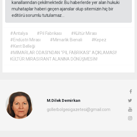
kanallarından çekilmektedir. Bu haberlerde yer alan hukuki
muhataplar haberi geçen ajanslar olup sitemizin hiç bir
editörü sorumlu tutulamaz...
#Antalya
#Pil Fabrikası
#Kültür Mirası
#Endüstri Mirası
#Mimarlık Bienali
#Kepez
#Kent Belleği
#MİMARLAR ODASI'NDAN "PİL FABRİKASI" AÇIKLAMASI!
KÜLTÜR MİRASI RANT ALANINA DÖNÜŞMESİN!
M.Dilek Demirkan
gollerbolgesigazetesi@gmail.com