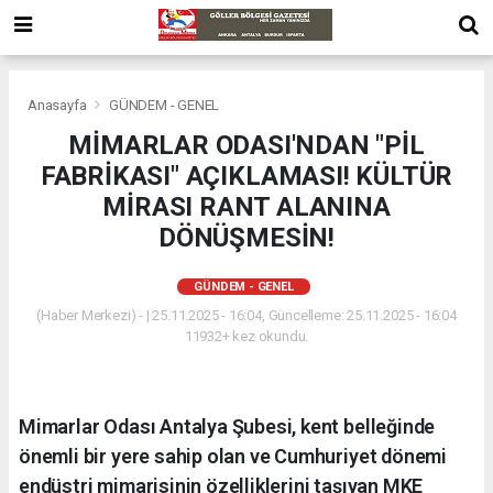
Anasayfa
GÜNDEM - GENEL
MİMARLAR ODASI'NDAN "PİL
FABRİKASI" AÇIKLAMASI! KÜLTÜR
MİRASI RANT ALANINA
DÖNÜŞMESİN!
GÜNDEM - GENEL
(Haber Merkezi) - | 25.11.2025 - 16:04, Güncelleme: 25.11.2025 - 16:04
11932+ kez okundu.
Mimarlar Odası Antalya Şubesi, kent belleğinde
önemli bir yere sahip olan ve Cumhuriyet dönemi
endüstri mimarisinin özelliklerini taşıyan MKE