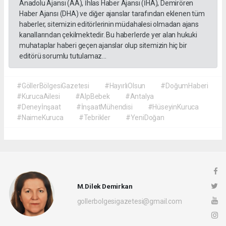
Anadolu Ajansı (AA), İhlas Haber Ajansı (İHA), Demirören
Haber Ajansı (DHA) ve diğer ajanslar tarafından eklenen tüm
haberler, sitemizin editörlerinin müdahalesi olmadan ajans
kanallarından çekilmektedir. Bu haberlerde yer alan hukuki
muhataplar haberi geçen ajanslar olup sitemizin hiç bir
editörü sorumlu tutulamaz...
#GöllerBölgesiGazetesi
#HayırlıOlsun
#DoğumHaberi
#KurucaAilesi
#AlpBebek
#Antalya
#Deneyİnşaat
#İnşaatMühendisi
#HüseyinKuruca
#NaimeKuruca
#Tebrikler
#YeniDoğan
M.Dilek Demirkan
gollerbolgesigazetesi@gmail.com