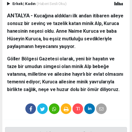
Erkek
|
Kadın
(Haberi Sesli Oku)
ANTALYA - ​
Kucağına aldıkları ilk andan itibaren aileye
sonsuz bir sevinç ve tazelik katan minik Alp, Kuruca
hanesinin neşesi oldu. Anne Naime Kuruca ve baba
Hüseyin Kuruca, bu eşsiz mutluluğu sevdikleriyle
paylaşmanın heyecanını yaşıyor.
​Göller Bölgesi Gazetesi olarak, yeni bir hayatın ve
taze bir umudun simgesi olan minik Alp bebeğe
vatanına, milletine ve ailesine hayırlı bir evlat olmasını
temenni ediyor; Kuruca ailesine minik yavrularıyla
birlikte sağlık, neşe ve huzur dolu bir ömür diliyoruz.