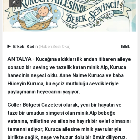
Erkek
|
Kadın
(Haberi Sesli Oku)
ANTALYA - ​
Kucağına aldıkları ilk andan itibaren aileye
sonsuz bir sevinç ve tazelik katan minik Alp, Kuruca
hanesinin neşesi oldu. Anne Naime Kuruca ve baba
Hüseyin Kuruca, bu eşsiz mutluluğu sevdikleriyle
paylaşmanın heyecanını yaşıyor.
​Göller Bölgesi Gazetesi olarak, yeni bir hayatın ve
taze bir umudun simgesi olan minik Alp bebeğe
vatanına, milletine ve ailesine hayırlı bir evlat olmasını
temenni ediyor; Kuruca ailesine minik yavrularıyla
birlikte sağlık, neşe ve huzur dolu bir ömür diliyoruz.