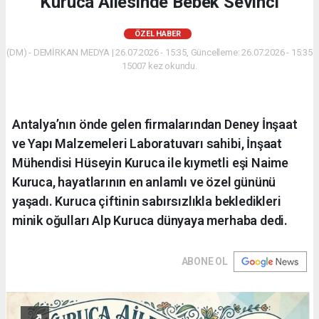
Kuruca Ailesinde Bebek Sevinci
ÖZEL HABER
(DM) - DEMİRKAN MEDYA | 26.07.2026 - 15:35, Güncelleme: 26.07.2026 - 15:35
15007 kez okundu.
Antalya’nın önde gelen firmalarından Deney İnşaat
ve Yapı Malzemeleri Laboratuvarı sahibi, İnşaat
Mühendisi Hüseyin Kuruca ile kıymetli eşi Naime
Kuruca, hayatlarının en anlamlı ve özel gününü
yaşadı. Kuruca çiftinin sabırsızlıkla bekledikleri
minik oğulları Alp Kuruca dünyaya merhaba dedi.
ABONE OL