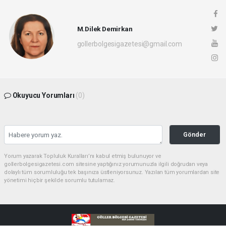
M.Dilek Demirkan
gollerbolgesigazetesi@gmail.com
Okuyucu Yorumları
(0)
Gönder
Yorum yazarak Topluluk Kuralları’nı kabul etmiş bulunuyor ve
gollerbolgesigazetesi.com sitesine yaptığınız yorumunuzla ilgili doğrudan veya
dolaylı tüm sorumluluğu tek başınıza üstleniyorsunuz. Yazılan tüm yorumlardan site
yönetimi hiçbir şekilde sorumlu tutulamaz.