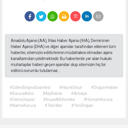
Anadolu Ajansı (AA), İhlas Haber Ajansı (İHA), Demirören
Haber Ajansı (DHA) ve diğer ajanslar tarafından eklenen tüm
haberler, sitemizin editörlerinin müdahalesi olmadan ajans
kanallarından çekilmektedir. Bu haberlerde yer alan hukuki
muhataplar haberi geçen ajanslar olup sitemizin hiç bir
editörü sorumlu tutulamaz...
#GöllerBölgesiGazetesi
#HayırlıOlsun
#DoğumHaberi
#KurucaAilesi
#AlpBebek
#Antalya
#Deneyİnşaat
#İnşaatMühendisi
#HüseyinKuruca
#NaimeKuruca
#Tebrikler
#YeniDoğan