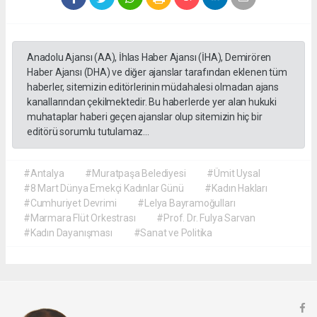
Anadolu Ajansı (AA), İhlas Haber Ajansı (İHA), Demirören
Haber Ajansı (DHA) ve diğer ajanslar tarafından eklenen tüm
haberler, sitemizin editörlerinin müdahalesi olmadan ajans
kanallarından çekilmektedir. Bu haberlerde yer alan hukuki
muhataplar haberi geçen ajanslar olup sitemizin hiç bir
editörü sorumlu tutulamaz...
#Antalya
#Muratpaşa Belediyesi
#Ümit Uysal
#8 Mart Dünya Emekçi Kadınlar Günü
#Kadın Hakları
#Cumhuriyet Devrimi
#Lelya Bayramoğulları
#Marmara Flüt Orkestrası
#Prof. Dr. Fulya Sarvan
#Kadın Dayanışması
#Sanat ve Politika