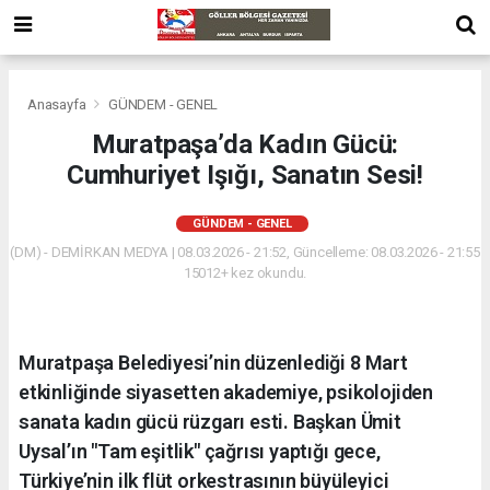
Anasayfa
GÜNDEM - GENEL
Muratpaşa’da Kadın Gücü:
Cumhuriyet Işığı, Sanatın Sesi!
GÜNDEM - GENEL
(DM) - DEMİRKAN MEDYA | 08.03.2026 - 21:52, Güncelleme: 08.03.2026 - 21:55
15012+ kez okundu.
Muratpaşa Belediyesi’nin düzenlediği 8 Mart
etkinliğinde siyasetten akademiye, psikolojiden
sanata kadın gücü rüzgarı esti. Başkan Ümit
Uysal’ın "Tam eşitlik" çağrısı yaptığı gece,
Türkiye’nin ilk flüt orkestrasının büyüleyici