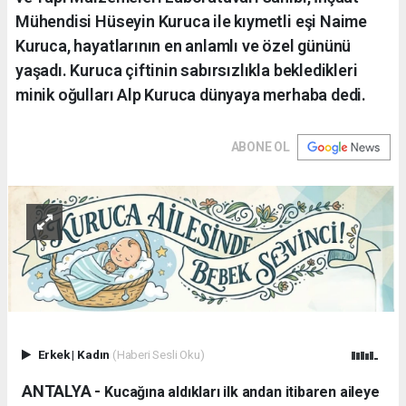
Mühendisi Hüseyin Kuruca ile kıymetli eşi Naime
Kuruca, hayatlarının en anlamlı ve özel gününü
yaşadı. Kuruca çiftinin sabırsızlıkla bekledikleri
minik oğulları Alp Kuruca dünyaya merhaba dedi.
ABONE OL
Erkek
|
Kadın
(Haberi Sesli Oku)
ANTALYA - ​
Kucağına aldıkları ilk andan itibaren aileye