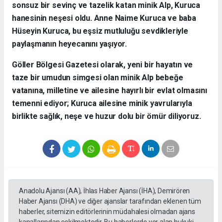
sonsuz bir sevinç ve tazelik katan minik Alp, Kuruca
hanesinin neşesi oldu. Anne Naime Kuruca ve baba
Hüseyin Kuruca, bu eşsiz mutluluğu sevdikleriyle
paylaşmanın heyecanını yaşıyor.
​Göller Bölgesi Gazetesi olarak, yeni bir hayatın ve
taze bir umudun simgesi olan minik Alp bebeğe
vatanına, milletine ve ailesine hayırlı bir evlat olmasını
temenni ediyor; Kuruca ailesine minik yavrularıyla
birlikte sağlık, neşe ve huzur dolu bir ömür diliyoruz.
Anadolu Ajansı (AA), İhlas Haber Ajansı (İHA), Demirören
Haber Ajansı (DHA) ve diğer ajanslar tarafından eklenen tüm
haberler, sitemizin editörlerinin müdahalesi olmadan ajans
kanallarından çekilmektedir. Bu haberlerde yer alan hukuki