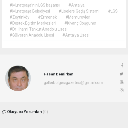
#Muratpaşa’nın LGS başarısı
#Antalya
#Muratpaşa Belediyesi
#Liselere Geçiş Sistemi
#LGS
#Zeytinköy
#Ermenek
#Memurevleri
#Destek Eğitim Merkezleri
#Kıvanç Coşguner
#Dr. İlhami Tankut Anadolu Lisesi
#Gülveren Anadolu Lisesi
#Antalya Lisesi
Hasan Demirkan
gollerbolgesigazetesi@gmail.com
Okuyucu Yorumları
(0)