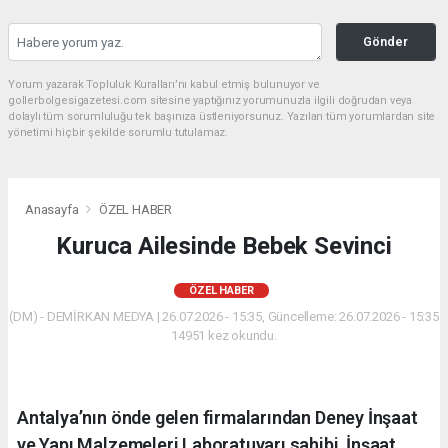
Gönder
Yorum yazarak Topluluk Kuralları’nı kabul etmiş bulunuyor ve
gollerbolgesigazetesi.com sitesine yaptığınız yorumunuzla ilgili doğrudan veya
dolaylı tüm sorumluluğu tek başınıza üstleniyorsunuz. Yazılan tüm yorumlardan site
yönetimi hiçbir şekilde sorumlu tutulamaz.
Anasayfa
ÖZEL HABER
Kuruca Ailesinde Bebek Sevinci
ÖZEL HABER
(DM) - DEMİRKAN MEDYA | 26.07.2026 - 15:35, Güncelleme: 26.07.2026 - 15:35
14951 kez okundu.
Antalya’nın önde gelen firmalarından Deney İnşaat
ve Yapı Malzemeleri Laboratuvarı sahibi, İnşaat