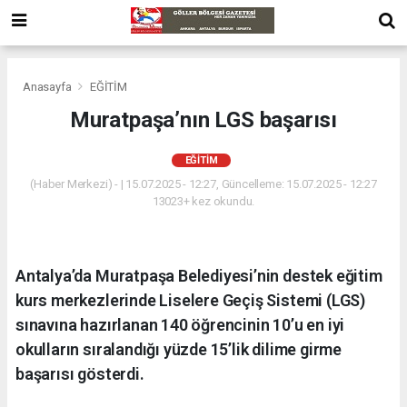
Anasayfa
EĞİTİM
Muratpaşa’nın LGS başarısı
EĞİTİM
(Haber Merkezi) - | 15.07.2025 - 12:27, Güncelleme: 15.07.2025 - 12:27
13023+ kez okundu.
Antalya’da Muratpaşa Belediyesi’nin destek eğitim
kurs merkezlerinde Liselere Geçiş Sistemi (LGS)
sınavına hazırlanan 140 öğrencinin 10’u en iyi
okulların sıralandığı yüzde 15’lik dilime girme
başarısı gösterdi.