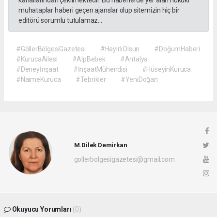
muhataplar haberi geçen ajanslar olup sitemizin hiç bir
editörü sorumlu tutulamaz...
#GöllerBölgesiGazetesi
#HayırlıOlsun
#DoğumHaberi
#KurucaAilesi
#AlpBebek
#Antalya
#Deneyİnşaat
#İnşaatMühendisi
#HüseyinKuruca
#NaimeKuruca
#Tebrikler
#YeniDoğan
M.Dilek Demirkan
gollerbolgesigazetesi@gmail.com
Okuyucu Yorumları
(0)