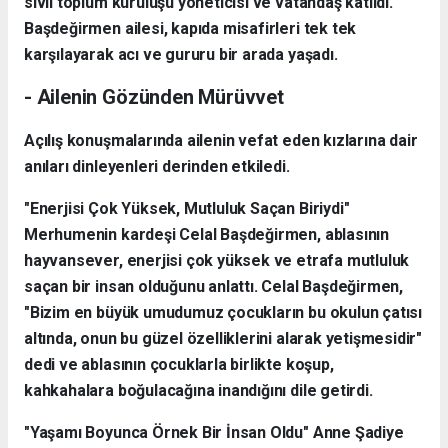
sivil toplum kuruluşu yöneticisi ve vatandaş katıldı.
Başdeğirmen ailesi, kapıda misafirleri tek tek
karşılayarak acı ve gururu bir arada yaşadı.
- Ailenin Gözünden Mürüvvet
Açılış konuşmalarında ailenin vefat eden kızlarına dair
anıları dinleyenleri derinden etkiledi.
"Enerjisi Çok Yüksek, Mutluluk Saçan Biriydi"
Merhumenin kardeşi Celal Başdeğirmen, ablasının
hayvansever, enerjisi çok yüksek ve etrafa mutluluk
saçan bir insan olduğunu anlattı. Celal Başdeğirmen,
"Bizim en büyük umudumuz çocukların bu okulun çatısı
altında, onun bu güzel özelliklerini alarak yetişmesidir"
dedi ve ablasının çocuklarla birlikte koşup,
kahkahalara boğulacağına inandığını dile getirdi.
"Yaşamı Boyunca Örnek Bir İnsan Oldu" Anne Şadiye