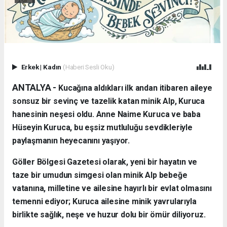
Erkek
|
Kadın
(Haberi Sesli Oku)
ANTALYA - ​
Kucağına aldıkları ilk andan itibaren aileye
sonsuz bir sevinç ve tazelik katan minik Alp, Kuruca
hanesinin neşesi oldu. Anne Naime Kuruca ve baba
Hüseyin Kuruca, bu eşsiz mutluluğu sevdikleriyle
paylaşmanın heyecanını yaşıyor.
​Göller Bölgesi Gazetesi olarak, yeni bir hayatın ve
taze bir umudun simgesi olan minik Alp bebeğe
vatanına, milletine ve ailesine hayırlı bir evlat olmasını
temenni ediyor; Kuruca ailesine minik yavrularıyla
birlikte sağlık, neşe ve huzur dolu bir ömür diliyoruz.