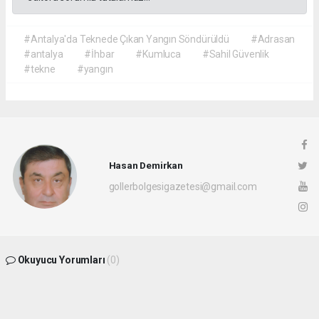
#Antalya'da Teknede Çıkan Yangın Söndürüldü
#Adrasan
#antalya
#İhbar
#Kumluca
#Sahil Güvenlik
#tekne
#yangın
Hasan Demirkan
gollerbolgesigazetesi@gmail.com
Okuyucu Yorumları
(0)
Gönder