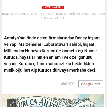
ÖZEL HABER
(DM) - DEMİRKAN MEDYA | 26.07.2026 - 15:35, Güncelleme: 26.07.2026 - 15:35
15026 kez okundu.
Antalya’nın önde gelen firmalarından Deney İnşaat
ve Yapı Malzemeleri Laboratuvarı sahibi, İnşaat
Mühendisi Hüseyin Kuruca ile kıymetli eşi Naime
Kuruca, hayatlarının en anlamlı ve özel gününü
yaşadı. Kuruca çiftinin sabırsızlıkla bekledikleri
minik oğulları Alp Kuruca dünyaya merhaba dedi.
ABONE OL