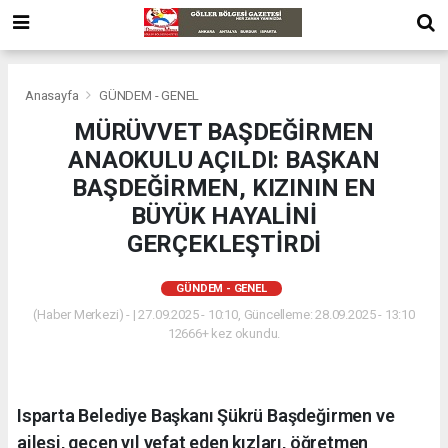
Anasayfa
GÜNDEM - GENEL
MÜRÜVVET BAŞDEĞİRMEN
ANAOKULU AÇILDI: BAŞKAN
BAŞDEĞİRMEN, KIZININ EN
BÜYÜK HAYALİNİ
GERÇEKLEŞTİRDİ
GÜNDEM - GENEL
(Haber Merkezi) - | 27.09.2025 - 10:10, Güncelleme: 28.09.2025 - 13:10
12666+ kez okundu.
Isparta Belediye Başkanı Şükrü Başdeğirmen ve
ailesi, geçen yıl vefat eden kızları, öğretmen