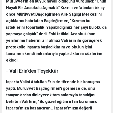
Mürüvvet'in en büyük hayali olduğunu vurguladı: "Onun
Hayali Bir Anaokulu Açmaktı." Kızının vefatından bir ay
önce Mürüvvet Başdeğirmen Aile Sağlığı Merkezi'ni
açtıklarını hatırlatan Başdeğirmen, "Kızımın bu
isteklerini toparladık. Yapabildiğimiz her şeyi bu okulda
yapmaya çalıştık" dedi. Eski İstiklal Anaokulu'nun
yenilenme haberini alır almaz Vali Erin ile görüşerek
protokolle inşaata başladıklarını ve okulun içini
tamamen kendi imkanlarıyla yaptırdıklarını sözlerine
ekledi.
- Vali Erin'den Teşekkür
Isparta Valisi Abdullah Erin de törende bir konuşma
yaptı. Mürüvvet Başdeğirmen'i görmese de, onu
tanıyanlardan dinleyerek tam anlamıyla tanıdığını
belirten Vali Erin, "Bu güzel eğitim irfan kurumunu
Isparta'mıza kazandıran... Isparta'mızın değerli