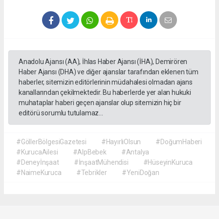
Anadolu Ajansı (AA), İhlas Haber Ajansı (İHA), Demirören
Haber Ajansı (DHA) ve diğer ajanslar tarafından eklenen tüm
haberler, sitemizin editörlerinin müdahalesi olmadan ajans
kanallarından çekilmektedir. Bu haberlerde yer alan hukuki
muhataplar haberi geçen ajanslar olup sitemizin hiç bir
editörü sorumlu tutulamaz...
#GöllerBölgesiGazetesi
#HayırlıOlsun
#DoğumHaberi
#KurucaAilesi
#AlpBebek
#Antalya
#Deneyİnşaat
#İnşaatMühendisi
#HüseyinKuruca
#NaimeKuruca
#Tebrikler
#YeniDoğan