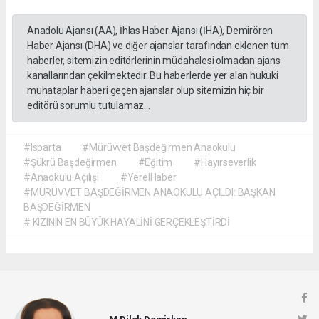
Anadolu Ajansı (AA), İhlas Haber Ajansı (İHA), Demirören
Haber Ajansı (DHA) ve diğer ajanslar tarafından eklenen tüm
haberler, sitemizin editörlerinin müdahalesi olmadan ajans
kanallarından çekilmektedir. Bu haberlerde yer alan hukuki
muhataplar haberi geçen ajanslar olup sitemizin hiç bir
editörü sorumlu tutulamaz...
#Isparta
#Mürüvvet Başdeğirmen Anaokulu
#Şükrü Başdeğirmen
#Eğitim
#Hayırseverlik
#Anaokulu Açılışı
#YerelHaber
#MÜRÜVVET BAŞDEĞİRMEN ANAOKULU AÇILDI: BAŞKAN
BAŞDEĞİRMEN
# KIZININ EN BÜYÜK HAYALİNİ GERÇEKLEŞTİRDİ
M.Dilek Demirkan