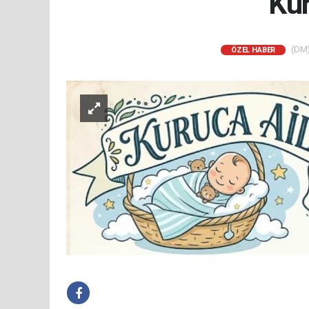
Kur
(DM)
ÖZEL HABER