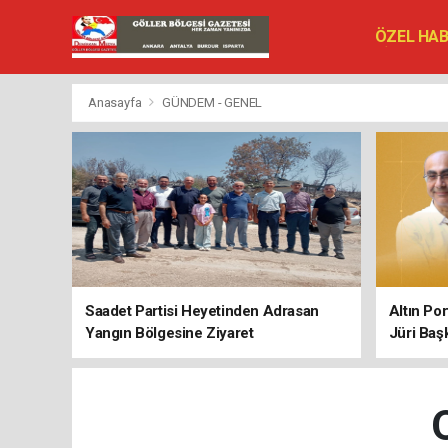
ÖZEL HA
SİYASET
VEFAT ED
Anasayfa
GÜNDEM - GENEL
Saadet Partisi Heyetinden Adrasan
Altın Po
Yangın Bölgesine Ziyaret
Jüri Baş