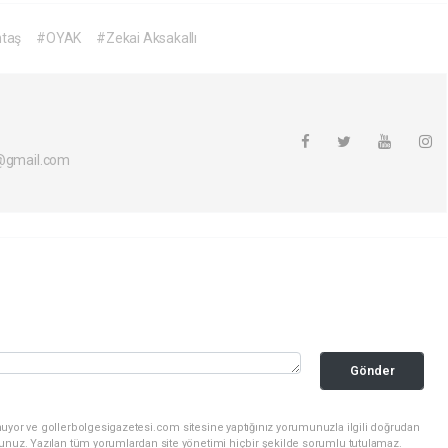
ntaş
#OYAK
#Zekai Aksakallı
i@gmail.com
Gönder
nuyor ve gollerbolgesigazetesi.com sitesine yaptığınız yorumunuzla ilgili doğrudan
sunuz. Yazılan tüm yorumlardan site yönetimi hiçbir şekilde sorumlu tutulamaz.