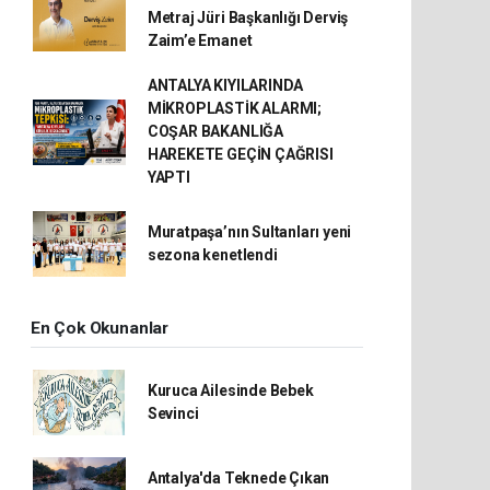
Metraj Jüri Başkanlığı Derviş
Zaim’e Emanet
ANTALYA KIYILARINDA
MİKROPLASTİK ALARMI;
COŞAR BAKANLIĞA
HAREKETE GEÇİN ÇAĞRISI
YAPTI
Muratpaşa’nın Sultanları yeni
sezona kenetlendi
En Çok Okunanlar
Kuruca Ailesinde Bebek
Sevinci
Antalya'da Teknede Çıkan