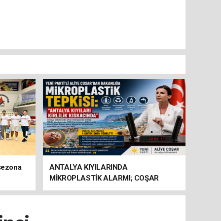
 sezona
ANTALYA KIYILARINDA
MİKROPLASTİK ALARMI; COŞAR
BAKANLIĞA HAREKETE GEÇİN
ÇAĞRISI YAPTI