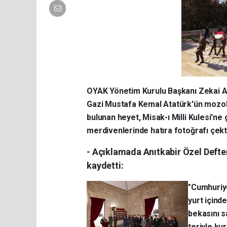
OYAK Yönetim Kurulu Başkanı Zekai Aks
Gazi Mustafa Kemal Atatürk'ün mozol
bulunan heyet, Misak-ı Milli Kulesi'ne
merdivenlerinde hatıra fotoğrafı çekti
- Açıklamada Anıtkabir Özel Defteri
kaydetti:
"Cumhuriy
yurt içind
bekasını 
teriyle ku