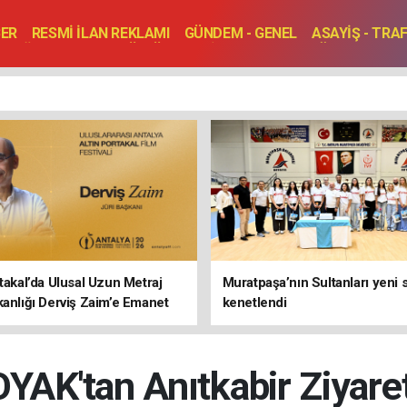
BER
RESMİ İLAN REKLAMI
GÜNDEM - GENEL
ASAYİŞ - TRA
SAĞLIK
SPOR
KÜLTÜR - TURİZM - SANAT
RÖPORTAJ
ENLER
TOPLANTI - DÜĞÜN
rtakal’da Ulusal Uzun Metraj
Muratpaşa’nın Sultanları yeni
kanlığı Derviş Zaim’e Emanet
kenetlendi
OYAK'tan Anıtkabir Ziyaret