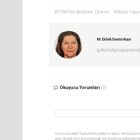
#OYAK'tan Anıtkabir Ziyareti
#Murat Yalçı
M.Dilek Demirkan
gollerbolgesigazetes
Okuyucu Yorumları
(0)
Yorum yazarak Topluluk Kuralları’nı kabul etmiş bulu
veya dolaylı tüm sorumluluğu tek başınıza üstleniyor