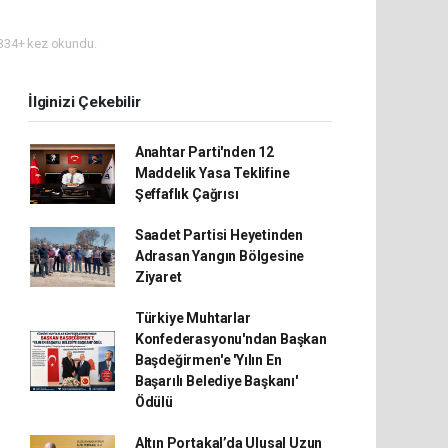
334+ kez okundu.
İlginizi Çekebilir
Anahtar Parti'nden 12
Maddelik Yasa Teklifine
Şeffaflık Çağrısı
Saadet Partisi Heyetinden
Adrasan Yangın Bölgesine
Ziyaret
Türkiye Muhtarlar
Konfederasyonu'ndan Başkan
Başdeğirmen'e 'Yılın En
Başarılı Belediye Başkanı'
Ödülü
Altın Portakal’da Ulusal Uzun