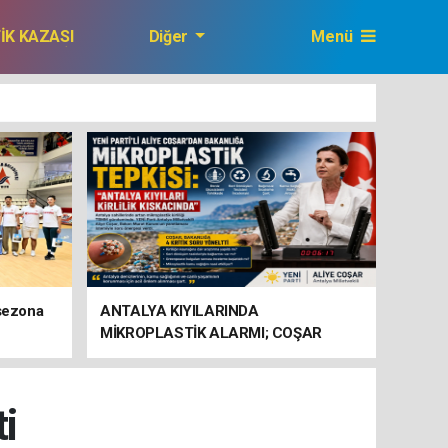
FİK KAZASI
Diğer
Menü
GAZETEMİZ
 sezona
ANTALYA KIYILARINDA
MİKROPLASTİK ALARMI; COŞAR
BAKANLIĞA HAREKETE GEÇİN
ÇAĞRISI YAPTI
i