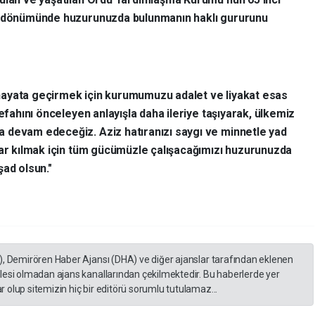
ıl dönümünde huzurunuzda bulunmanın haklı gururunu
hayata geçirmek için kurumumuzu adalet ve liyakat esas
refahını önceleyen anlayışla daha ileriye taşıyarak, ülkemiz
 devam edeceğiz. Aziz hatıranızı saygı ve minnetle yad
dar kılmak için tüm gücümüzle çalışacağımızı huzurunuzda
şad olsun."
), Demirören Haber Ajansı (DHA) ve diğer ajanslar tarafından eklenen
lesi olmadan ajans kanallarından çekilmektedir. Bu haberlerde yer
 olup sitemizin hiç bir editörü sorumlu tutulamaz...