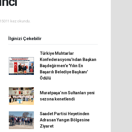
inci
15011 kez okundu.
İlginizi Çekebilir
Türkiye Muhtarlar
Konfederasyonu'ndan Başkan
Başdeğirmen'e 'Yılın En
Başarılı Belediye Başkanı'
Ödülü
Muratpaşa’nın Sultanları yeni
sezona kenetlendi
Saadet Partisi Heyetinden
Adrasan Yangın Bölgesine
Ziyaret