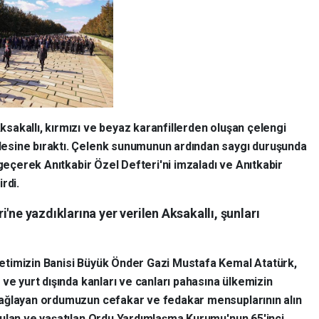
akallı, kırmızı ve beyaz karanfillerden oluşan çelengi
esine bıraktı. Çelenk sunumunun ardından saygı duruşunda
 geçerek Anıtkabir Özel Defteri'ni imzaladı ve Anıtkabir
rdi.
'ne yazdıklarına yer verilen Aksakallı, şunları
etimizin Banisi Büyük Önder Gazi Mustafa Kemal Atatürk,
e ve yurt dışında kanları ve canları pahasına ülkemizin
sağlayan ordumuzun cefakar ve fedakar mensuplarının alın
rulan ve yaşatılan Ordu Yardımlaşma Kurumu'nun 65'inci