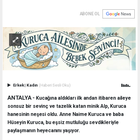
ABONE OL
Erkek
|
Kadın
(Haberi Sesli Oku)
ANTALYA - ​
Kucağına aldıkları ilk andan itibaren aileye
sonsuz bir sevinç ve tazelik katan minik Alp, Kuruca
hanesinin neşesi oldu. Anne Naime Kuruca ve baba
Hüseyin Kuruca, bu eşsiz mutluluğu sevdikleriyle
paylaşmanın heyecanını yaşıyor.