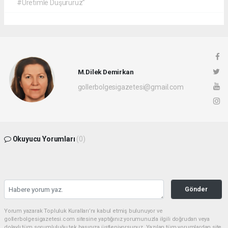
#Üretimle Düşürürüz”
M.Dilek Demirkan
gollerbolgesigazetesi@gmail.com
Okuyucu Yorumları
(0)
Gönder
Yorum yazarak Topluluk Kuralları’nı kabul etmiş bulunuyor ve
gollerbolgesigazetesi.com sitesine yaptığınız yorumunuzla ilgili doğrudan veya
dolaylı tüm sorumluluğu tek başınıza üstleniyorsunuz. Yazılan tüm yorumlardan site