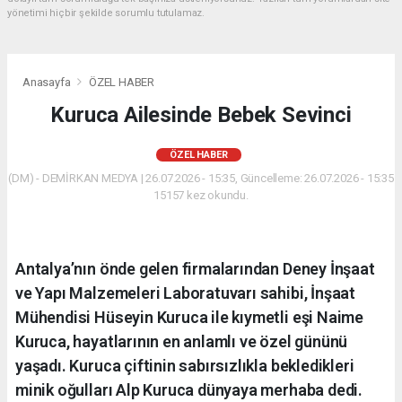
yönetimi hiçbir şekilde sorumlu tutulamaz.
Anasayfa
ÖZEL HABER
Kuruca Ailesinde Bebek Sevinci
ÖZEL HABER
(DM) - DEMİRKAN MEDYA | 26.07.2026 - 15:35, Güncelleme: 26.07.2026 - 15:35
15157 kez okundu.
Antalya’nın önde gelen firmalarından Deney İnşaat
ve Yapı Malzemeleri Laboratuvarı sahibi, İnşaat
Mühendisi Hüseyin Kuruca ile kıymetli eşi Naime
Kuruca, hayatlarının en anlamlı ve özel gününü
yaşadı. Kuruca çiftinin sabırsızlıkla bekledikleri
minik oğulları Alp Kuruca dünyaya merhaba dedi.