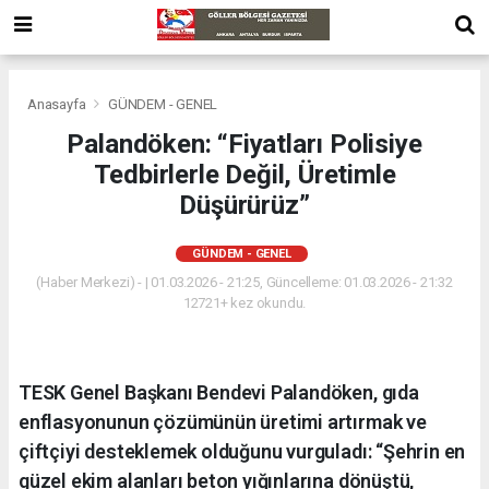
Anasayfa
GÜNDEM - GENEL
Palandöken: “Fiyatları Polisiye
Tedbirlerle Değil, Üretimle
Düşürürüz”
GÜNDEM - GENEL
(Haber Merkezi) - | 01.03.2026 - 21:25, Güncelleme: 01.03.2026 - 21:32
12721+ kez okundu.
TESK Genel Başkanı Bendevi Palandöken, gıda
enflasyonunun çözümünün üretimi artırmak ve
çiftçiyi desteklemek olduğunu vurguladı: “Şehrin en
güzel ekim alanları beton yığınlarına dönüştü,