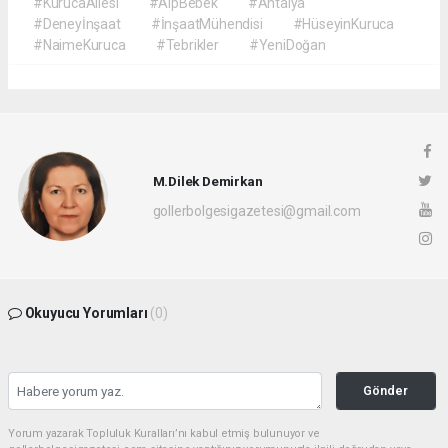
#KurucaAilesi
#AlpBebek
#Antalya
#Deneyİnşaat
#İnşaatMühendisi
#HüseyinKuruca
#NaimeKuruca
#Tebrikler
#YeniDoğan
M.Dilek Demirkan
gollerbolgesigazetesi@gmail.com
Okuyucu Yorumları
(0)
Gönder
Yorum yazarak Topluluk Kuralları’nı kabul etmiş bulunuyor ve