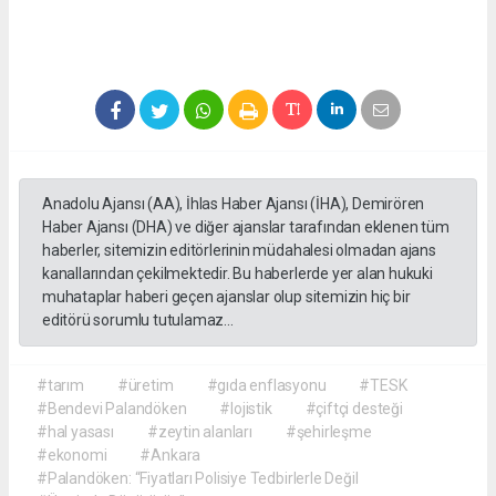
Anadolu Ajansı (AA), İhlas Haber Ajansı (İHA), Demirören
Haber Ajansı (DHA) ve diğer ajanslar tarafından eklenen tüm
haberler, sitemizin editörlerinin müdahalesi olmadan ajans
kanallarından çekilmektedir. Bu haberlerde yer alan hukuki
muhataplar haberi geçen ajanslar olup sitemizin hiç bir
editörü sorumlu tutulamaz...
#tarım
#üretim
#gıda enflasyonu
#TESK
#Bendevi Palandöken
#lojistik
#çiftçi desteği
#hal yasası
#zeytin alanları
#şehirleşme
#ekonomi
#Ankara
#Palandöken: “Fiyatları Polisiye Tedbirlerle Değil