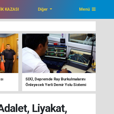
FİK KAZASI
Diğer
Menü
GAZETEMİZ
sı
SDÜ, Depremde Ray Burkulmalarını
Önleyecek Yerli Demir Yolu Sistemi
Geliştiriyor
Adalet, Liyakat,