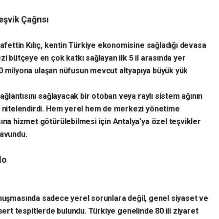
eşvik Çağrısı
erafettin Kılıç, kentin Türkiye ekonomisine sağladığı devasa
zi bütçeye en çok katkı sağlayan ilk 5 il arasında yer
da 10 milyona ulaşan nüfusun mevcut altyapıya büyük yük
 bağlantısını sağlayacak bir otoban veya raylı sistem ağının
ak nitelendirdi. Hem yerel hem de merkezi yönetime
ına hizmet götürülebilmesi için Antalya’ya özel teşvikler
savundu.
lo
 konuşmasında sadece yerel sorunlara değil, genel siyaset ve
rt tespitlerde bulundu. Türkiye genelinde 80 ili ziyaret