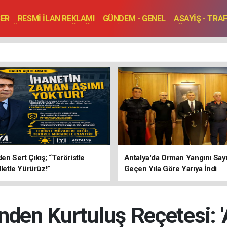
BER
RESMİ İLAN REKLAMI
GÜNDEM - GENEL
ASAYİŞ - TRA
SAĞLIK
SPOR
KÜLTÜR - TURİZM - SANAT
RÖPORTAJ
ENLER
TOPLANTI - DÜĞÜN
’den Sert Çıkış; “Teröristle
Antalya'da Orman Yangını Sayı
lletle Yürürüz!”
Geçen Yıla Göre Yarıya İndi
nden Kurtuluş Reçetesi: '