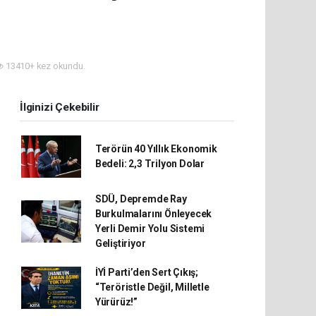
13410+ kez okundu.
İlginizi Çekebilir
Terörün 40 Yıllık Ekonomik
Bedeli: 2,3 Trilyon Dolar
SDÜ, Depremde Ray
Burkulmalarını Önleyecek
Yerli Demir Yolu Sistemi
Geliştiriyor
İYİ Parti’den Sert Çıkış;
“Teröristle Değil, Milletle
Yürürüz!”