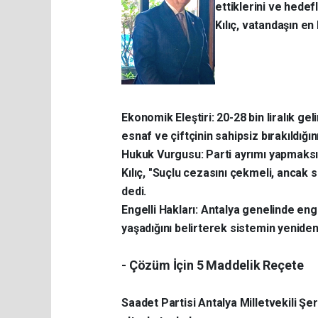
ettiklerini ve hede
Kılıç, vatandaşın en
​Ekonomik Eleştiri: 20-28 bin liralık g
esnaf ve çiftçinin sahipsiz bırakıldığını
​Hukuk Vurgusu: Parti ayrımı yapmaksı
Kılıç, "Suçlu cezasını çekmeli, ancak 
dedi.
​Engelli Hakları: Antalya genelinde en
yaşadığını belirterek sistemin yenide
- ​Çözüm İçin 5 Maddelik Reçete
​Saadet Partisi Antalya Milletvekili Şer