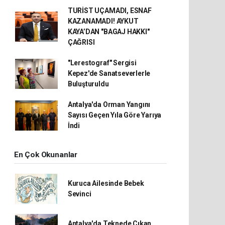
TURİST UÇAMADI, ESNAF
KAZANAMADI! AYKUT
KAYA’DAN "BAGAJ HAKKI"
ÇAĞRISI
"Lerestograf" Sergisi
Kepez'de Sanatseverlerle
Buluşturuldu
Antalya'da Orman Yangını
Sayısı Geçen Yıla Göre Yarıya
İndi
En Çok Okunanlar
Kuruca Ailesinde Bebek
Sevinci
Antalya'da Teknede Çıkan