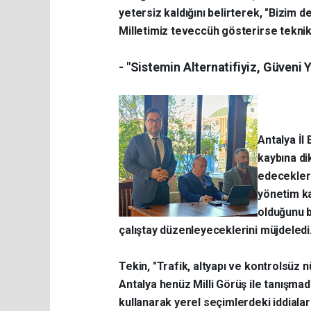
yetersiz kaldığını belirterek, "Bizim 
Milletimiz teveccüh gösterirse teknik
- ​"Sistemin Alternatifiyiz, Güveni
Antalya İl
kaybına di
edecekleri
yönetim ka
olduğunu b
çalıştay düzenleyeceklerini müjdeledi
Tekin, "Trafik, altyapı ve kontrolsüz nü
Antalya henüz Milli Görüş ile tanışmadı
kullanarak yerel seçimlerdeki iddiaların