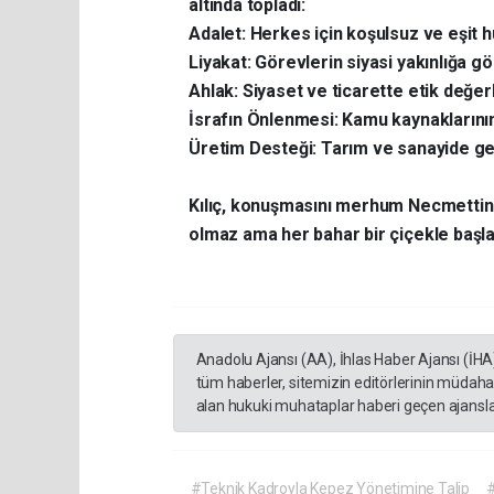
altında topladı:
​Adalet: Herkes için koşulsuz ve eşit 
​Liyakat: Görevlerin siyasi yakınlığa gö
​Ahlak: Siyaset ve ticarette etik değer
​İsrafın Önlenmesi: Kamu kaynaklarının
​Üretim Desteği: Tarım ve sanayide ge
​Kılıç, konuşmasını merhum Necmettin 
olmaz ama her bahar bir çiçekle başlar
Anadolu Ajansı (AA), İhlas Haber Ajansı (İHA
tüm haberler, sitemizin editörlerinin müdaha
alan hukuki muhataplar haberi geçen ajanslar
#Teknik Kadroyla Kepez Yönetimine Talip
#