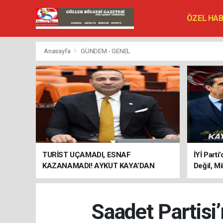
ÖZEL HA
SİYASET
VEFAT ED
Anasayfa
GÜNDEM - GENEL
TURİST UÇAMADI, ESNAF
İYİ Parti
KAZANAMADI! AYKUT KAYA’DAN
Değil, Mi
"BAGAJ HAKKI" ÇAĞRISI
Saadet Partisi’