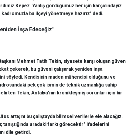
derdimiz Kepez. Yanlış gördüğümüz her işin karşısındayız.
 kadromuzla bu ilçeyi yönetmeye hazırız" dedi.
 Yeniden İnşa Edeceğiz"
 Başkanı Mehmet Fatih Tekin, siyasete karşı oluşan güven
kkat çekerek, bu güveni çalışarak yeniden inşa
ni söyledi. Kendisinin maden mühendisi olduğunu ve
drosundaki pek çok ismin de teknik uzmanlığa sahip
elirten Tekin, Antalya’nın kronikleşmiş sorunları için bir
.
fus artışını bu çalıştayda bilimsel verilerle ele alacağız.
; tanıştığında aradaki farkı görecektir" ifadelerini
ı dile getirdi.