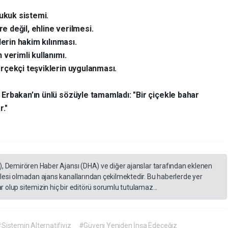
hukuk sistemi.
re değil, ehline verilmesi.
lerin hakim kılınması.
 verimli kullanımı.
rçekçi teşviklerin uygulanması.
Erbakan’ın ünlü sözüyle tamamladı: "Bir çiçekle bahar
."
), Demirören Haber Ajansı (DHA) ve diğer ajanslar tarafından eklenen
lesi olmadan ajans kanallarından çekilmektedir. Bu haberlerde yer
 olup sitemizin hiç bir editörü sorumlu tutulamaz...
Sistemin Alternatifiyiz
#Güveni Yeniden İnşa Edeceğiz