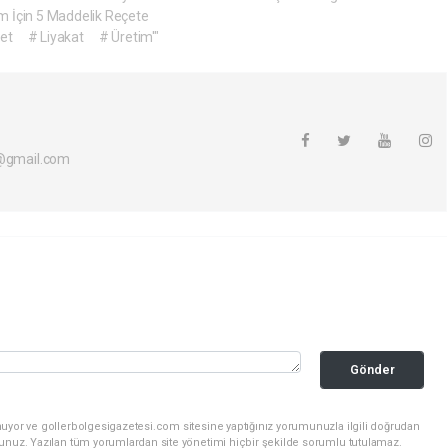
 İçin 5 Maddelik Reçete
let
# Liyakat
# Üretim'"
i@gmail.com
Gönder
nuyor ve gollerbolgesigazetesi.com sitesine yaptığınız yorumunuzla ilgili doğrudan
sunuz. Yazılan tüm yorumlardan site yönetimi hiçbir şekilde sorumlu tutulamaz.