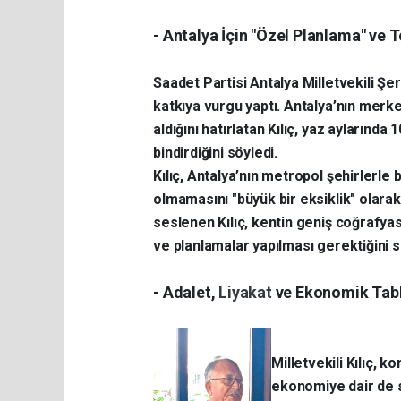
- ​Antalya İçin "Özel Planlama" ve T
​Saadet Partisi Antalya Milletvekili Ş
katkıya vurgu yaptı. Antalya’nın merke
aldığını hatırlatan Kılıç, yaz ayların
bindirdiğini söyledi.
​Kılıç, Antalya’nın metropol şehirlerle
olmamasını "büyük bir eksiklik" olar
seslenen Kılıç, kentin geniş coğrafyas
ve planlamalar yapılması gerektiğini 
- ​Adalet,
Liyakat
ve Ekonomik Tab
​Milletvekili Kılıç,
ekonomiye dair de se