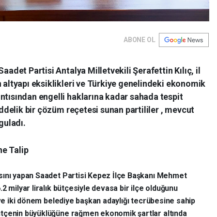
ABONE OL
aadet Partisi Antalya Milletvekili Şerafettin Kılıç, il
n altyapı eksiklikleri ve Türkiye genelindeki ekonomik
ntısından engelli haklarına kadar sahada tespit
maddelik bir çözüm reçetesi sunan partililer , mevcut
guladı.
e Talip
asını yapan Saadet Partisi Kepez İlçe Başkanı Mehmet
2 milyar liralık bütçesiyle devasa bir ilçe olduğunu
ve iki dönem belediye başkan adaylığı tecrübesine sahip
ütçenin büyüklüğüne rağmen ekonomik şartlar altında