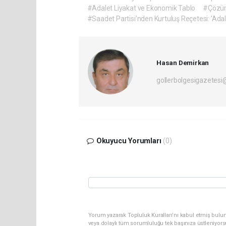
#Adalet Liyakat ve Ekonomik Tablo
#Çözüm
#Saadet Partisi’nden Kurtuluş Reçetesi: 'Ada
Hasan Demirkan
gollerbolgesigazetes
Okuyucu Yorumları
(0)
Yorum yazarak Topluluk Kuralları’nı kabul etmiş bulu
veya dolaylı tüm sorumluluğu tek başınıza üstleniyor