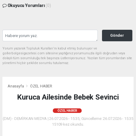
Okuyucu Yorumları
(0)
Gönder
Yorum yazarak Topluluk Kuralları’nı kabul etmiş bulunuyor ve
gollerbolgesigazetesi.com sitesine yaptığınız yorumunuzla ilgili doğrudan veya
dolaylı tüm sorumluluğu tek başınıza üstleniyorsunuz. Yazılan tüm yorumlardan site
yönetimi hiçbir şekilde sorumlu tutulamaz.
Anasayfa
ÖZEL HABER
Kuruca Ailesinde Bebek Sevinci
ÖZEL HABER
(DM) - DEMİRKAN MEDYA | 26.07.2026 - 15:35, Güncelleme: 26.07.2026 - 15:35
15109 kez okundu.