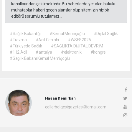
kanallarından çekilmektedir. Bu haberlerde yer alan hukuki
muhataplar haberi geçen ajanslar olup sitemizin hiç bir
editörü sorumlu tutulamaz...
#Sağlık Bakanlığı
#Kemal Memişoğlu
#Dijital Sağlık
#Travma
#Acil Cerrahi
#WSES2025
#Türkiyede Sağlık
#SAĞLIKTA DİJİTAL DEVRİM
#112 Acil
#antalya
#elektronik
#kongre
#Sağlık Bakanı Kemal Memişoğlu
Hasan Demirkan
gollerbolgesigazetesi@gmail.com