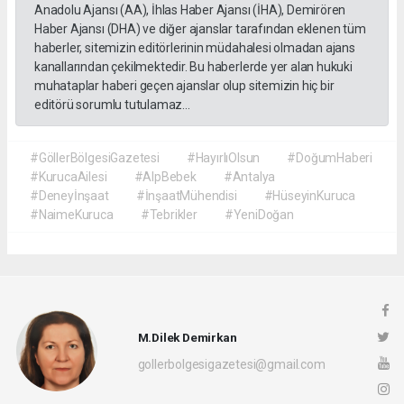
Anadolu Ajansı (AA), İhlas Haber Ajansı (İHA), Demirören
Haber Ajansı (DHA) ve diğer ajanslar tarafından eklenen tüm
haberler, sitemizin editörlerinin müdahalesi olmadan ajans
kanallarından çekilmektedir. Bu haberlerde yer alan hukuki
muhataplar haberi geçen ajanslar olup sitemizin hiç bir
editörü sorumlu tutulamaz...
#GöllerBölgesiGazetesi
#HayırlıOlsun
#DoğumHaberi
#KurucaAilesi
#AlpBebek
#Antalya
#Deneyİnşaat
#İnşaatMühendisi
#HüseyinKuruca
#NaimeKuruca
#Tebrikler
#YeniDoğan
M.Dilek Demirkan
gollerbolgesigazetesi@gmail.com