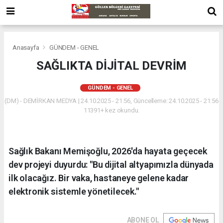
Anasayfa
GÜNDEM - GENEL
SAĞLIKTA DİJİTAL DEVRİM
GÜNDEM - GENEL
(DM) - DEMİRKAN MEDYA | 24.10.2025 - 21:56, Güncelleme: 24.10.2025 - 21:56
11391+ kez okundu.
Sağlık Bakanı Memişoğlu, 2026'da hayata geçecek
dev projeyi duyurdu: "Bu dijital altyapımızla dünyada
ilk olacağız. Bir vaka, hastaneye gelene kadar
elektronik sistemle yönetilecek."
ABONE OL