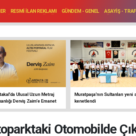
BER
RESMİ İLAN REKLAMI
GÜNDEM - GENEL
ASAYİŞ - TRA
SAĞLIK
SPOR
KÜLTÜR - TURİZM - SANAT
RÖPORTAJ
ENLER
TOPLANTI - DÜĞÜN
rtakal’da Ulusal Uzun Metraj
Muratpaşa’nın Sultanları yeni
kanlığı Derviş Zaim’e Emanet
kenetlendi
Otoparktaki Otomobilde Çı