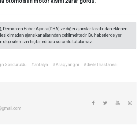
a otomobilin motor kısmı zarar gördü.
), Demirören Haber Ajansı (DHA) ve diğer ajanslar tarafından eklenen
lesi olmadan ajans kanallarından çekilmektedir. Bu haberlerde yer
 olup sitemizin hiç bir editörü sorumlu tutulamaz...
gın Söndürüldü
#antalya
#Araç yangını
#devlet hastanesi
i@gmail.com