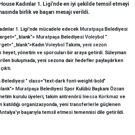
House Kadınlar 1. Ligi’nde en iyi şekilde temsil etmeyi
asında birlik ve başarı mesajı verildi.
dınlar 1. Ligi'nde mücadele edecek
Muratpaşa
Belediyesi
target="_blank">
Muratpaşa
Belediyesi
Voleybol
"
arget="_blank">Kadın
Voleybol
Takımı,
yeni sezon
 heyet, yönetim ve sporcuları bir araya getirdi. Süleyman
ilen buluşmada, yeni sezona dair hedefler paylaşılırken
çıktı.
a
Belediyesi " class="text-dark font-weight-bold"
blank">
Muratpaşa
Belediyesi Spor Kulübü Başkanı Özcan
netim kurulu üyeleri, takım antrenörü
Inessa Korkmaz
ve
n katıldığı organizasyonda, yeni transferlerle güçlenen
ntalya'yı başarıyla temsil etmesi temennisi dile getirildi.