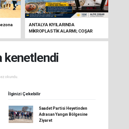
 sezona
ANTALYA KIYILARINDA
MİKROPLASTİK ALARMI; COŞAR
BAKANLIĞA HAREKETE GEÇİN
ÇAĞRISI YAPTI
a kenetlendi
ez okundu.
İlginizi Çekebilir
Saadet Partisi Heyetinden
Adrasan Yangın Bölgesine
Ziyaret