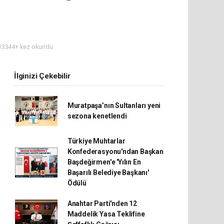
3344+ kez okundu.
İlginizi Çekebilir
Muratpaşa’nın Sultanları yeni
sezona kenetlendi
Türkiye Muhtarlar
Konfederasyonu'ndan Başkan
Başdeğirmen'e 'Yılın En
Başarılı Belediye Başkanı'
Ödülü
Anahtar Parti'nden 12
Maddelik Yasa Teklifine