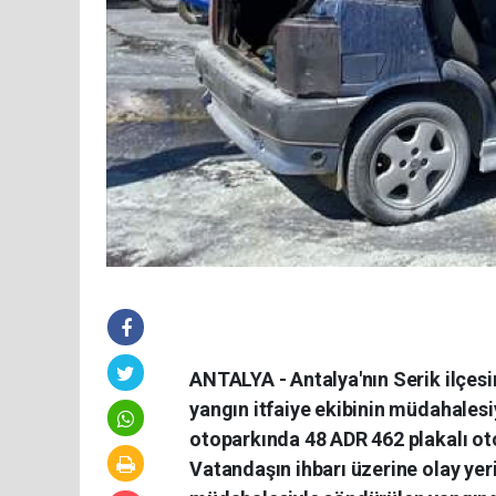
ANTALYA - Antalya'nın Serik ilçes
yangın itfaiye ekibinin müdahales
otoparkında 48 ADR 462 plakalı ot
Vatandaşın ihbarı üzerine olay yerin