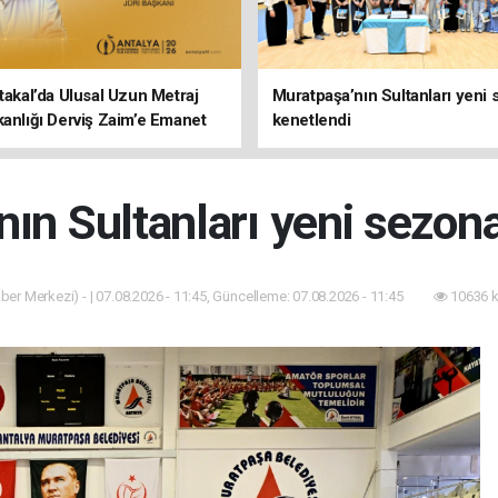
rtakal’da Ulusal Uzun Metraj
Muratpaşa’nın Sultanları yeni
kanlığı Derviş Zaim’e Emanet
kenetlendi
ın Sultanları yeni sezon
ber Merkezi) - | 07.08.2026 - 11:45, Güncelleme: 07.08.2026 - 11:45
10636 k