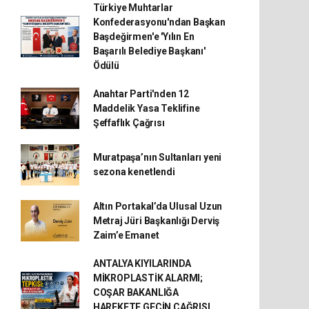
Türkiye Muhtarlar
Konfederasyonu'ndan Başkan
Başdeğirmen'e 'Yılın En
Başarılı Belediye Başkanı'
Ödülü
Anahtar Parti'nden 12
Maddelik Yasa Teklifine
Şeffaflık Çağrısı
Muratpaşa’nın Sultanları yeni
sezona kenetlendi
Altın Portakal’da Ulusal Uzun
Metraj Jüri Başkanlığı Derviş
Zaim’e Emanet
ANTALYA KIYILARINDA
MİKROPLASTİK ALARMI;
COŞAR BAKANLIĞA
HAREKETE GEÇİN ÇAĞRISI