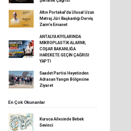
Şeffaflık Çağrısı
Altın Portakal’da Ulusal Uzun
Metraj Jüri Başkanlığı Derviş
Zaim’e Emanet
ANTALYA KIYILARINDA
MİKROPLASTİK ALARMI;
COŞAR BAKANLIĞA
HAREKETE GEÇİN ÇAĞRISI
YAPTI
Saadet Partisi Heyetinden
Adrasan Yangın Bölgesine
Ziyaret
En Çok Okunanlar
Kuruca Ailesinde Bebek
Sevinci