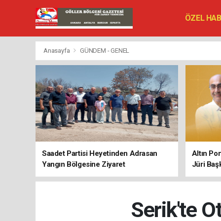
ÖZEL HA
SİYASET
VEFAT ED
Anasayfa
GÜNDEM - GENEL
Saadet Partisi Heyetinden Adrasan
Altın Po
Yangın Bölgesine Ziyaret
Jüri Baş
Serik'te 