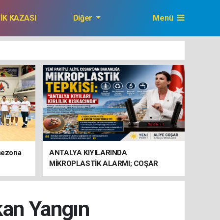
FİK KAZASI
Diğer
Menü
GAZETEMİZ
 sezona
ANTALYA KIYILARINDA
MİKROPLASTİK ALARMI; COŞAR
BAKANLIĞA HAREKETE GEÇİN
ÇAĞRISI YAPTI
kan Yangın