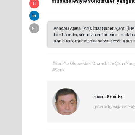
müdahalesiyle söndürülen yangınd
Anadolu Ajansı (AA), İhlas Haber Ajansı (İHA
tüm haberler, sitemizin editörlerinin müdaha
alan hukuki muhataplar haberi geçen ajanslar
#Serik'te Otoparktaki Otomobilde Çıkan Yan
#Serik
Hasan Demirkan
gollerbolgesigazetes