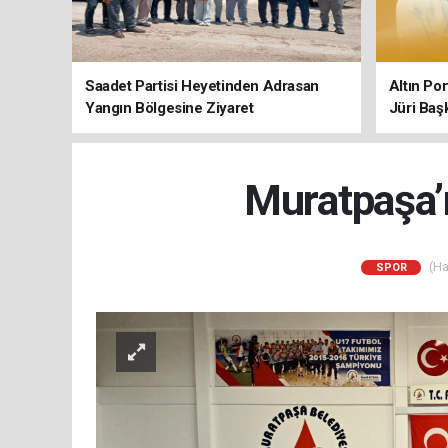
Saadet Partisi Heyetinden Adrasan
Altın Po
Yangın Bölgesine Ziyaret
Jüri Baş
Muratpaşa’n
(Ha
SPOR