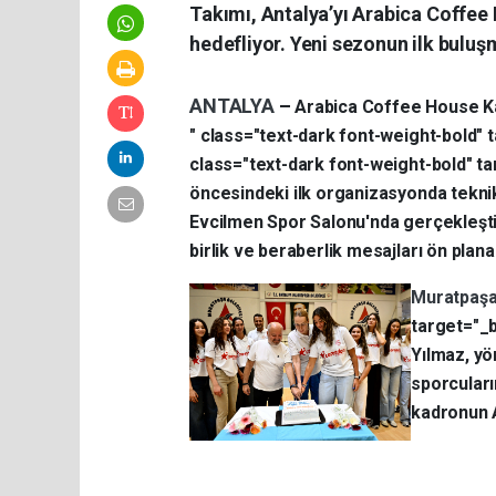
Takımı, Antalya’yı Arabica Coffee 
hedefliyor. Yeni sezonun ilk buluşm
ANTALYA
–
Arabica Coffee House Ka
" class="text-dark font-weight-bold" 
class="text-dark font-weight-bold" t
öncesindeki ilk organizasyonda teknik
Evcilmen Spor Salonu'nda gerçekleştir
birlik ve beraberlik mesajları ön plana 
Muratpaş
target="_
Yılmaz, yö
sporcuları
kadronun A