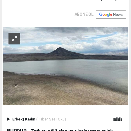
ABONE OL
Erkek
|
Kadın
(Haberi Sesli Oku)
BURDUR -