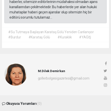
haberler, sitemizin editörlerinin müdahalesi olmadan ajans
kanallarından çekilmektedir. Bu haberlerde yer alan hukuki
muhataplar haberi geçen ajanslar olup sitemizin hiç bir
editörü sorumlu tutulamaz...
#Su Tutmaya Başlayan Karataş Gölü Yeniden Canlanıyor
#Burdur
#Karataş Gölü
#Kuraklık
#YAĞIŞ
M.Dilek Demirkan
gollerbolgesigazetesi@gmail.com
Okuyucu Yorumları
(0)