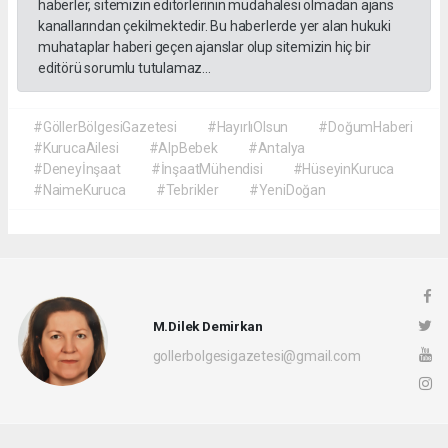
haberler, sitemizin editörlerinin müdahalesi olmadan ajans
kanallarından çekilmektedir. Bu haberlerde yer alan hukuki
muhataplar haberi geçen ajanslar olup sitemizin hiç bir
editörü sorumlu tutulamaz...
#GöllerBölgesiGazetesi
#HayırlıOlsun
#DoğumHaberi
#KurucaAilesi
#AlpBebek
#Antalya
#Deneyİnşaat
#İnşaatMühendisi
#HüseyinKuruca
#NaimeKuruca
#Tebrikler
#YeniDoğan
M.Dilek Demirkan
gollerbolgesigazetesi@gmail.com