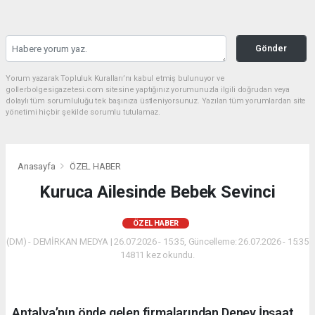
Gönder
Yorum yazarak Topluluk Kuralları’nı kabul etmiş bulunuyor ve
gollerbolgesigazetesi.com sitesine yaptığınız yorumunuzla ilgili doğrudan veya
dolaylı tüm sorumluluğu tek başınıza üstleniyorsunuz. Yazılan tüm yorumlardan site
yönetimi hiçbir şekilde sorumlu tutulamaz.
Anasayfa
ÖZEL HABER
Kuruca Ailesinde Bebek Sevinci
ÖZEL HABER
(DM) - DEMİRKAN MEDYA | 26.07.2026 - 15:35, Güncelleme: 26.07.2026 - 15:35
14811 kez okundu.
Antalya’nın önde gelen firmalarından Deney İnşaat