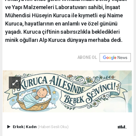
ve Yapı Malzemeleri Laboratuvarı sahibi, İnşaat
Mühendisi Hüseyin Kuruca ile kıymetli eşi Naime
Kuruca, hayatlarının en anlamlı ve özel gününü
yaşadı. Kuruca çiftinin sabırsızlıkla bekledikleri
minik oğulları Alp Kuruca dünyaya merhaba dedi.
ABONE OL
Erkek
|
Kadın
(Haberi Sesli Oku)