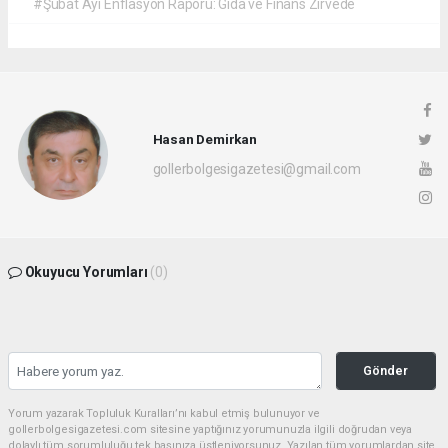
#Şubat Ayı Enflasyon Raporu: Gıda ve Finans Zirvede
Hasan Demirkan
gollerbolgesigazetesi@gmail.com
Okuyucu Yorumları
(0)
Gönder
Yorum yazarak Topluluk Kuralları’nı kabul etmiş bulunuyor ve
gollerbolgesigazetesi.com sitesine yaptığınız yorumunuzla ilgili doğrudan veya
dolaylı tüm sorumluluğu tek başınıza üstleniyorsunuz. Yazılan tüm yorumlardan site