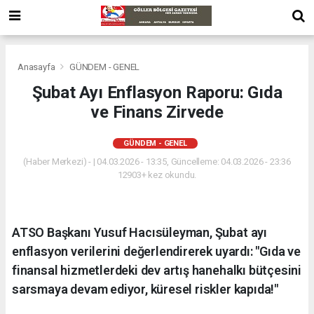
Anasayfa
GÜNDEM - GENEL
Şubat Ayı Enflasyon Raporu: Gıda
ve Finans Zirvede
GÜNDEM - GENEL
(Haber Merkezi) - | 04.03.2026 - 13:35, Güncelleme: 04.03.2026 - 23:36
12903+ kez okundu.
ATSO Başkanı Yusuf Hacısüleyman, Şubat ayı
enflasyon verilerini değerlendirerek uyardı: "Gıda ve
finansal hizmetlerdeki dev artış hanehalkı bütçesini
sarsmaya devam ediyor, küresel riskler kapıda!"