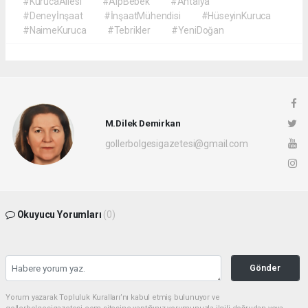
#KurucaAilesi
#AlpBebek
#Antalya
#Deneyİnşaat
#İnşaatMühendisi
#HüseyinKuruca
#NaimeKuruca
#Tebrikler
#YeniDoğan
M.Dilek Demirkan
gollerbolgesigazetesi@gmail.com
Okuyucu Yorumları
(0)
Gönder
Yorum yazarak Topluluk Kuralları’nı kabul etmiş bulunuyor ve