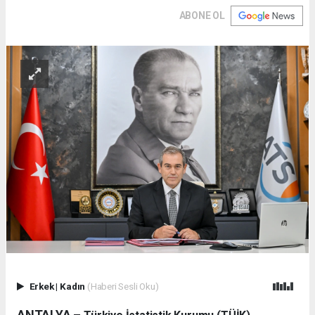
ABONE OL
Erkek
|
Kadın
(Haberi Sesli Oku)
ANTALYA –