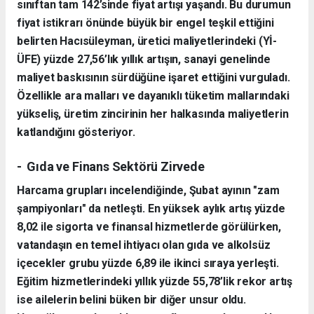
sınıftan tam 142’sinde fiyat artışı yaşandı. Bu durumun
fiyat istikrarı önünde büyük bir engel teşkil ettiğini
belirten Hacısüleyman, üretici maliyetlerindeki (Yİ-
ÜFE) yüzde 27,56’lık yıllık artışın, sanayi genelinde
maliyet baskısının sürdüğüne işaret ettiğini vurguladı.
Özellikle ara malları ve dayanıklı tüketim mallarındaki
yükseliş, üretim zincirinin her halkasında maliyetlerin
katlandığını gösteriyor.
- Gıda ve Finans Sektörü Zirvede
Harcama grupları incelendiğinde, Şubat ayının "zam
şampiyonları" da netleşti. En yüksek aylık artış yüzde
8,02 ile sigorta ve finansal hizmetlerde görülürken,
vatandaşın en temel ihtiyacı olan gıda ve alkolsüz
içecekler grubu yüzde 6,89 ile ikinci sıraya yerleşti.
Eğitim hizmetlerindeki yıllık yüzde 55,78’lik rekor artış
ise ailelerin belini büken bir diğer unsur oldu.