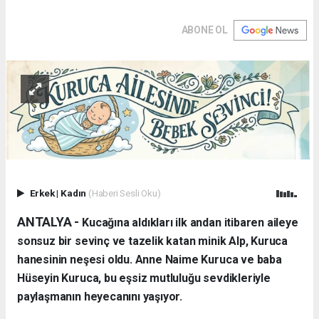
ABONE OL
Erkek
|
Kadın
(Haberi Sesli Oku)
ANTALYA - ​
Kucağına aldıkları ilk andan itibaren aileye
sonsuz bir sevinç ve tazelik katan minik Alp, Kuruca
hanesinin neşesi oldu. Anne Naime Kuruca ve baba
Hüseyin Kuruca, bu eşsiz mutluluğu sevdikleriyle
paylaşmanın heyecanını yaşıyor.