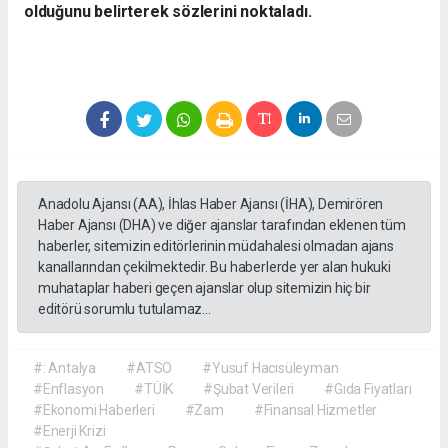
olduğunu belirterek sözlerini noktaladı.
Anadolu Ajansı (AA), İhlas Haber Ajansı (İHA), Demirören
Haber Ajansı (DHA) ve diğer ajanslar tarafından eklenen tüm
haberler, sitemizin editörlerinin müdahalesi olmadan ajans
kanallarından çekilmektedir. Bu haberlerde yer alan hukuki
muhataplar haberi geçen ajanslar olup sitemizin hiç bir
editörü sorumlu tutulamaz...
#: Antalya
#ATSO
#Yusuf Hacısüleyman
#Enflasyon
#TÜİK
#Şubat Verileri
#Gıda Fiyatları
#Ekonomi Haberleri
#Zam
#Finansal Hizmetler
#Enerji Krizi