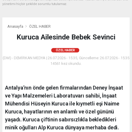
yönetimi hiçbir şekilde sorumlu tutulamaz.
Anasayfa
ÖZEL HABER
Kuruca Ailesinde Bebek Sevinci
ÖZEL HABER
(DM) - DEMİRKAN MEDYA | 26.07.2026 - 15:35, Güncelleme: 26.07.2026 - 15:35
14561 kez okundu.
Antalya’nın önde gelen firmalarından Deney İnşaat
ve Yapı Malzemeleri Laboratuvarı sahibi, İnşaat
Mühendisi Hüseyin Kuruca ile kıymetli eşi Naime
Kuruca, hayatlarının en anlamlı ve özel gününü
yaşadı. Kuruca çiftinin sabırsızlıkla bekledikleri
minik oğulları Alp Kuruca dünyaya merhaba dedi.