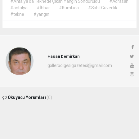
#Antalya'da Teknede Çıkan Yangın Söndürüldü
#Adrasan
#antalya
#İhbar
#Kumluca
#Sahil Güvenlik
#tekne
#yangın
Hasan Demirkan
gollerbolgesigazetesi@gmail.com
Okuyucu Yorumları
(0)
Gönder
Yorum yazarak Topluluk Kuralları’nı kabul etmiş bulunuyor ve