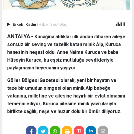
Erkek
|
Kadın
(Haberi Sesli Oku)
ANTALYA - ​
Kucağına aldıkları ilk andan itibaren aileye
sonsuz bir sevinç ve tazelik katan minik Alp, Kuruca
hanesinin neşesi oldu. Anne Naime Kuruca ve baba
Hüseyin Kuruca, bu eşsiz mutluluğu sevdikleriyle
paylaşmanın heyecanını yaşıyor.
​Göller Bölgesi Gazetesi olarak, yeni bir hayatın ve
taze bir umudun simgesi olan minik Alp bebeğe
vatanına, milletine ve ailesine hayırlı bir evlat olmasını
temenni ediyor; Kuruca ailesine minik yavrularıyla
birlikte sağlık, neşe ve huzur dolu bir ömür diliyoruz.