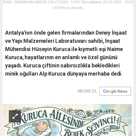
(DM) - DEMİRKAN MEDYA | 26.07.2026 - 15:35, Güncelleme: 26.07.2026 - 15:35
14979 kez okundu.
Antalya’nın önde gelen firmalarından Deney İnşaat
ve Yapı Malzemeleri Laboratuvarı sahibi, İnşaat
Mühendisi Hüseyin Kuruca ile kıymetli eşi Naime
Kuruca, hayatlarının en anlamlı ve özel gününü
yaşadı. Kuruca çiftinin sabırsızlıkla bekledikleri
minik oğulları Alp Kuruca dünyaya merhaba dedi.
ABONE OL