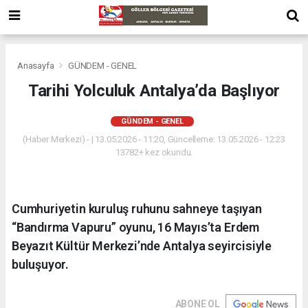
Anasayfa
GÜNDEM - GENEL
Tarihi Yolculuk Antalya’da Başlıyor
GÜNDEM - GENEL
(Haber Merkezi) - | 13.05.2026 - 11:20, Güncelleme: 13.05.2026 - 12:23
13782+ kez okundu.
Cumhuriyetin kuruluş ruhunu sahneye taşıyan
“Bandırma Vapuru” oyunu, 16 Mayıs’ta Erdem
Beyazıt Kültür Merkezi’nde Antalya seyircisiyle
buluşuyor.
ABONE OL