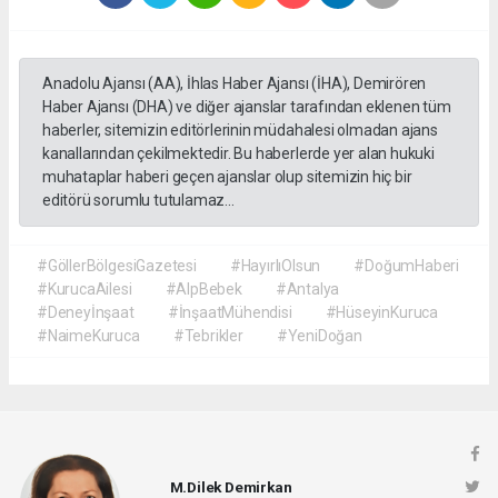
Anadolu Ajansı (AA), İhlas Haber Ajansı (İHA), Demirören
Haber Ajansı (DHA) ve diğer ajanslar tarafından eklenen tüm
haberler, sitemizin editörlerinin müdahalesi olmadan ajans
kanallarından çekilmektedir. Bu haberlerde yer alan hukuki
muhataplar haberi geçen ajanslar olup sitemizin hiç bir
editörü sorumlu tutulamaz...
#GöllerBölgesiGazetesi
#HayırlıOlsun
#DoğumHaberi
#KurucaAilesi
#AlpBebek
#Antalya
#Deneyİnşaat
#İnşaatMühendisi
#HüseyinKuruca
#NaimeKuruca
#Tebrikler
#YeniDoğan
M.Dilek Demirkan