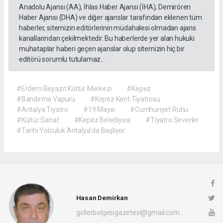
Anadolu Ajansı (AA), İhlas Haber Ajansı (İHA), Demirören
Haber Ajansı (DHA) ve diğer ajanslar tarafından eklenen tüm
haberler, sitemizin editörlerinin müdahalesi olmadan ajans
kanallarından çekilmektedir. Bu haberlerde yer alan hukuki
muhataplar haberi geçen ajanslar olup sitemizin hiç bir
editörü sorumlu tutulamaz...
#Erdem Beyazıt Kültür Merkezi
#Kepez
#Bandırma Vapuru
#Kepez Kent Tiyatrosu
#Antalya Tiyatro
#19 Mayıs
#Cumhuriyet Ruhu
#Kültür Sanat
#Kepez Belediyesi
#Tiyatro Severler
#Tarihi Yolculuk Antalya’da Başlıyor
Hasan Demirkan
gollerbolgesigazetesi@gmail.com