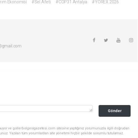
rım Ekonomisi
#Sel Afeti
#COP31 Antalya
#YÖREX 2026
i@gmail.com
Gönder
nuyor ve gollerbolgesigazetesi.com sitesine yaptığınız yorumunuzla ilgili doğrudan
sunuz. Yazılan tüm yorumlardan site yönetimi hiçbir şekilde sorumlu tutulamaz.