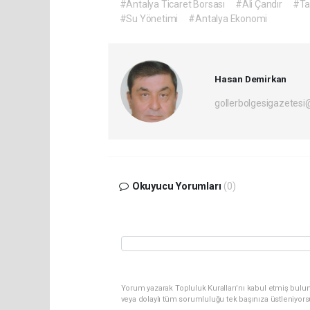
#Antalya Ticaret Borsası
#Ali Çandır
#Ta
#Su Yönetimi
#Antalya Ekonomi
Hasan Demirkan
gollerbolgesigazetes
Okuyucu Yorumları
(0)
Yorum yazarak Topluluk Kuralları’nı kabul etmiş bulu
veya dolaylı tüm sorumluluğu tek başınıza üstleniyor