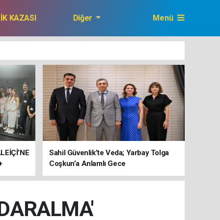
FİK KAZASI
Diğer
Menü
GAZETEMİZ
ALEİÇİ’NE
Sahil Güvenlik’te Veda; Yarbay Tolga
+
Coşkun’a Anlamlı Gece
SONA
 DARALMA'