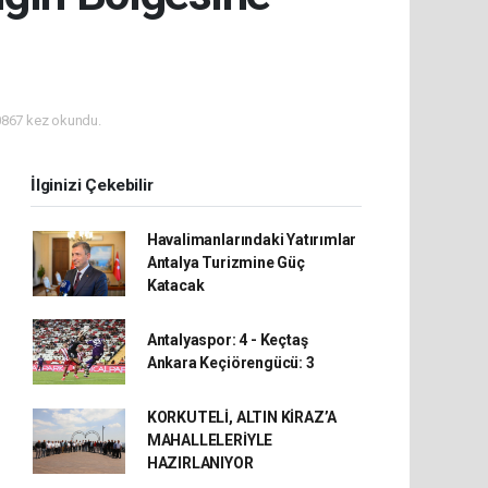
867 kez okundu.
İlginizi Çekebilir
Havalimanlarındaki Yatırımlar
Antalya Turizmine Güç
Katacak
Antalyaspor: 4 - Keçtaş
Ankara Keçiörengücü: 3
KORKUTELİ, ALTIN KİRAZ’A
MAHALLELERİYLE
HAZIRLANIYOR