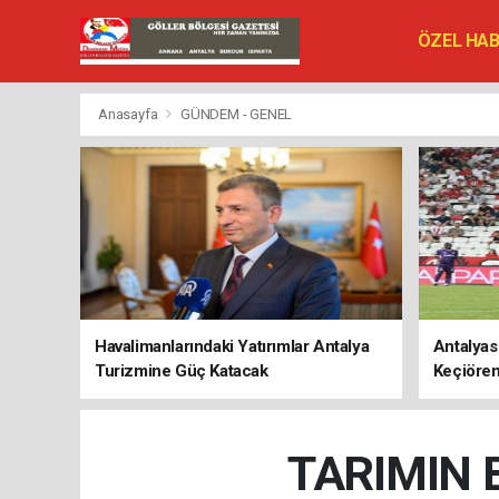
ÖZEL HA
SİYASET
VEFAT ED
Anasayfa
GÜNDEM - GENEL
Havalimanlarındaki Yatırımlar Antalya
Antalyas
Turizmine Güç Katacak
Keçiören
TARIMIN 