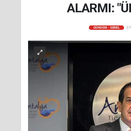
ALARMI: "
(DM
GÜNDEM - GENEL