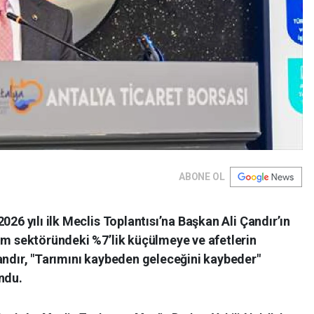
ABONE OL
026 yılı ilk Meclis Toplantısı’na Başkan Ali Çandır’ın
ım sektöründeki %7’lik küçülmeye ve afetlerin
andır, "Tarımını kaybeden geleceğini kaybeder"
ndu.