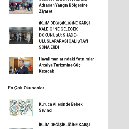
Adrasan Yangın Bölgesine
Ziyaret
İKLİM DEĞİŞİKLİĞİNE KARŞI
KALEİÇİ’NE GELECEK
DOKUNUŞU: SHADE+
ULUSLARARASI ÇALIŞTAYI
SONA ERDİ
Havalimanlarındaki Yatırımlar
Antalya Turizmine Güç
Katacak
En Çok Okunanlar
Kuruca Ailesinde Bebek
Sevinci
İKLİM DEĞİŞİKLİĞİNE KARŞI