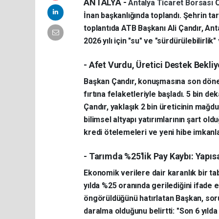
ANTALYA -
Antalya Ticaret Borsası
O
İnan başkanlığında toplandı. Şehrin ta
toplantıda ATB Başkanı Ali Çandır, An
2026 yılı için "su" ve "sürdürülebilirlik
- Afet Vurdu, Üretici Destek Bekliy
Başkan Çandır, konuşmasına son döne
fırtına felaketleriyle başladı. 5 bin d
Çandır, yaklaşık 2 bin üreticinin mağd
bilimsel altyapı yatırımlarının şart old
kredi ötelemeleri ve yeni hibe imkanla
- Tarımda %25'lik Pay Kaybı: Yapıs
Ekonomik verilere dair karanlık bir ta
yılda %25 oranında gerilediğini ifade 
öngörüldüğünü hatırlatan Başkan, soru
daralma olduğunu belirtti: "Son 6 yıl