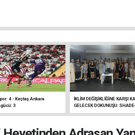
por: 4 - Keçtaş Ankara
İKLİM DEĞİŞİKLİĞİNE KARŞI K
gücü: 3
GELECEK DOKUNUŞU: SHADE
ULUSLARARASI ÇALIŞTAYI 
ERDİ
i Heyetinden Adrasan Ya