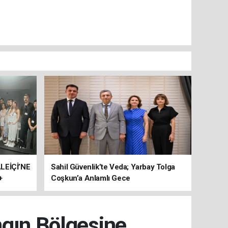
ALEİÇİ’NE
Sahil Güvenlik’te Veda; Yarbay Tolga
+
Coşkun’a Anlamlı Gece
SONA
ngın Bölgesine