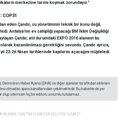
litikaların merkezine tarımı koymak zorundayız."
t: COP31
ilan eden Çandır, su yönetiminin teknik bir konu değil,
di. Antalya’nın ev sahipliği yapacağı BM İklim Değişikliği
ylaşan Çandır, atıl durumdaki EXPO 2016 alanının bu
r olarak kazandırılması gerektiğini savundu. Çandır ayrıca,
yıl 22-26 Nisan tarihlerinde kapılarını açacağını müjdeledi.
), Demirören Haber Ajansı (DHA) ve diğer ajanslar tarafından eklenen
lesi olmadan ajans kanallarından çekilmektedir. Bu haberlerde yer
 olup sitemizin hiç bir editörü sorumlu tutulamaz...
A' ALARMI: "ÜRETİM OLMAZSA GELECEK OLMAZ!"