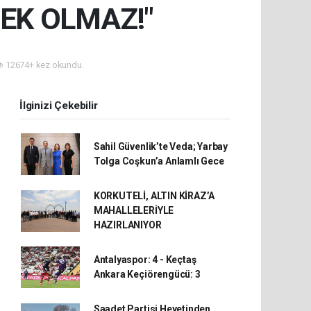
EK OLMAZ!"
12674+ kez okundu.
İlginizi Çekebilir
Sahil Güvenlik’te Veda; Yarbay
Tolga Coşkun’a Anlamlı Gece
KORKUTELİ, ALTIN KİRAZ’A
MAHALLELERİYLE
HAZIRLANIYOR
Antalyaspor: 4 - Keçtaş
Ankara Keçiörengücü: 3
Saadet Partisi Heyetinden