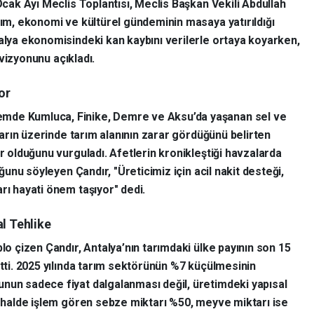
cak Ayı Meclis Toplantısı, Meclis Başkan Vekili Abdullah
rım, ekonomi ve kültürel gündeminin masaya yatırıldığı
talya ekonomisindeki kan kaybını verilerle ortaya koyarken,
" vizyonunu açıkladı.
or
mde Kumluca, Finike, Demre ve Aksu’da yaşanan sel ve
ekarın üzerinde tarım alanının zarar gördüğünü belirten
ur olduğunu vurguladı. Afetlerin kronikleştiği havzalarda
uğunu söyleyen Çandır, "Üreticimiz için acil nakit desteği,
rı hayati önem taşıyor" dedi.
al Tehlike
blo çizen Çandır, Antalya’nın tarımdaki ülke payının son 15
etti. 2025 yılında tarım sektörünün %7 küçülmesinin
nun sadece fiyat dalgalanması değil, üretimdeki yapısal
da halde işlem gören sebze miktarı %50, meyve miktarı ise