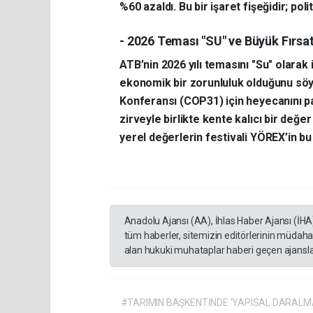
%60 azaldı. Bu bir işaret fişeğidir; po
- 2026 Teması "SU" ve Büyük Fırsa
ATB’nin 2026 yılı temasını "Su" olarak 
ekonomik bir zorunluluk olduğunu söyle
Konferansı (COP31) için heyecanını pa
zirveyle birlikte kente kalıcı bir değe
yerel değerlerin festivali YÖREX’in bu 
Anadolu Ajansı (AA), İhlas Haber Ajansı (İHA
tüm haberler, sitemizin editörlerinin müdaha
alan hukuki muhataplar haberi geçen ajanslar
#TARIMIN BAŞKENTİNDE 'YAPISAL DARALM